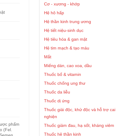
Cơ - xương - khớp
mật
Hệ hô hấp
Hệ thần kinh trung ương
Hệ tiết niệu-sinh dục
Hệ tiêu hóa & gan mật
Hệ tim mạch & tạo máu
Mắt
Miếng dán, cao xoa, dầu
Thuốc bổ & vitamin
Thuốc chống ung thư
Thuốc da liễu
Thuốc dị ứng
Thuốc giải độc, khử độc và hỗ trợ cai
nghiện
 Dược phẩm
Thuốc giảm đau, hạ sốt, kháng viêm
 (Fel.
Thuốc hệ thần kinh
 (Semen