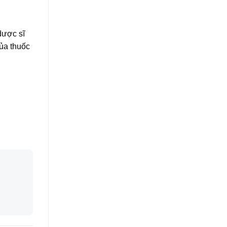
dược sĩ
ủa thuốc