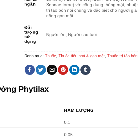
ngắn
Sennae torae) với công dụng thông mật, nhuận
trị táo bón nói chung và đặc biệt cho người già 
năng gan mật.
Đối
tượng
Người lớn, Người cao tuổi
sử
dụng
Danh mục:
Thuốc
,
Thuốc tiêu hoá & gan mật
,
Thuốc trị táo bón
ường Phytilax
HÀM LƯỢNG
0.1
0.05