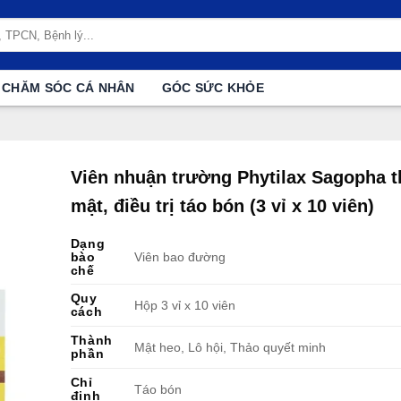
CHĂM SÓC CÁ NHÂN
GÓC SỨC KHỎE
Viên nhuận trường Phytilax Sagopha 
mật, điều trị táo bón (3 vỉ x 10 viên)
Dạng
bào
Viên bao đường
chế
Quy
Hộp 3 vỉ x 10 viên
cách
Thành
Mật heo, Lô hội, Thảo quyết minh
phần
Chỉ
Táo bón
định