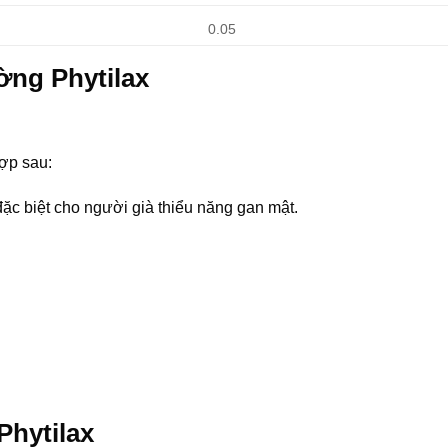
0.05
ờng Phytilax
hợp sau:
đặc biệt cho người già thiểu năng gan mật.
Phytilax