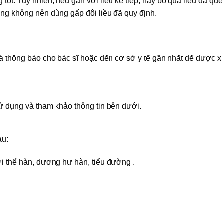
ốt. Tuy nhiên, nếu gần với liều kế tiếp, hãy bỏ qua liều đã qu
ằng không nên dùng gấp đôi liều đã quy định.
 thông báo cho bác sĩ hoặc đến cơ sở y tế gần nhất để được xử 
 dụng và tham khảo thông tin bên dưới.
au:
ời thể hàn, dương hư hàn, tiểu đường .