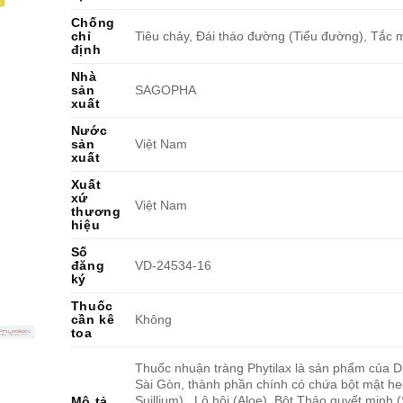
Chống
chỉ
Tiêu chảy, Đái tháo đường (Tiểu đường), Tắc 
định
Nhà
sản
SAGOPHA
xuất
Nước
sản
Việt Nam
xuất
Xuất
xứ
Việt Nam
thương
hiệu
Số
đăng
VD-24534-16
ký
Thuốc
cần kê
Không
toa
Thuốc nhuận tràng Phytilax là sản phẩm của
Sài Gòn, thành phần chính có chứa bột mật heo
Suillium) , Lô hội (Aloe), Bột Thảo quyết minh
Mô tả