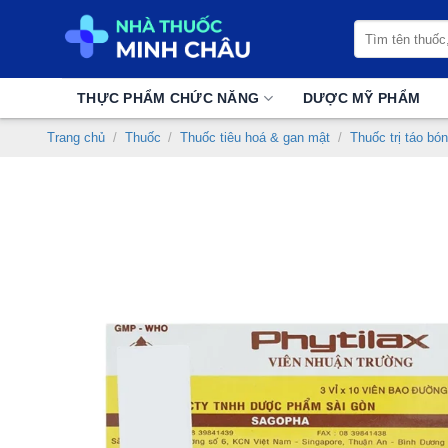
Chuyển
Tìm
đến
kiếm:
nội
dung
THỰC PHẨM CHỨC NĂNG
DƯỢC MỸ PHẨM
Trang chủ
/
Thuốc
/
Thuốc tiêu hoá & gan mật
/
Thuốc trị táo bón