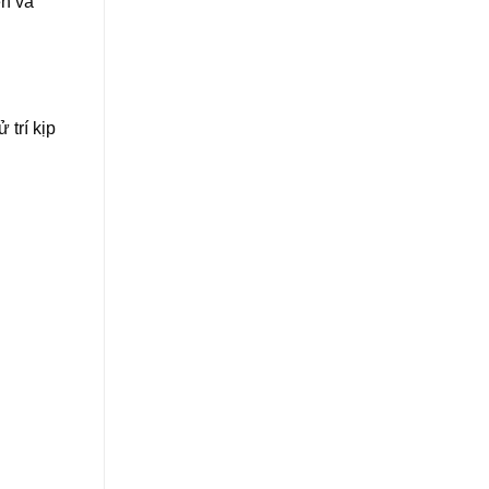
ên và
trí kịp