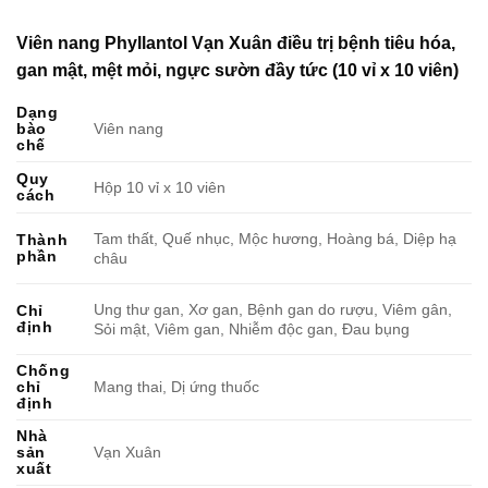
Viên nang Phyllantol Vạn Xuân điều trị bệnh tiêu hóa,
gan mật, mệt mỏi, ngực sườn đầy tức (10 vỉ x 10 viên)
Dạng
bào
Viên nang
chế
Quy
Hộp 10 vỉ x 10 viên
cách
Tam thất, Quế nhục, Mộc hương, Hoàng bá, Diệp hạ
Thành
phần
châu
Ung thư gan, Xơ gan, Bệnh gan do rượu, Viêm gân,
Chỉ
định
Sỏi mật, Viêm gan, Nhiễm độc gan, Đau bụng
Chống
chỉ
Mang thai, Dị ứng thuốc
định
Nhà
sản
Vạn Xuân
xuất