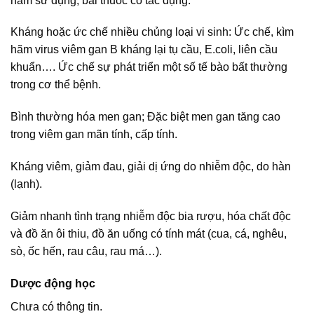
năm sử dụng, bài thuốc có tác dụng:
Kháng hoặc ức chế nhiều chủng loại vi sinh: Ức chế, kìm
hãm virus viêm gan B kháng lại tụ cầu, E.coli, liên cầu
khuẩn…. Ức chế sự phát triển một số tế bào bất thường
trong cơ thể bệnh.
Bình thường hóa men gan; Đặc biệt men gan tăng cao
trong viêm gan mãn tính, cấp tính.
Kháng viêm, giảm đau, giải dị ứng do nhiễm độc, do hàn
(lạnh).
Giảm nhanh tình trạng nhiễm độc bia rượu, hóa chất độc
và đồ ăn ôi thiu, đồ ăn uống có tính mát (cua, cá, nghêu,
sò, ốc hến, rau câu, rau má…).
Dược động học
Chưa có thông tin.