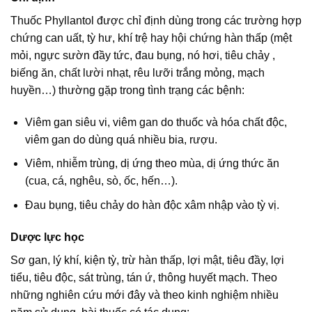
Thuốc Phyllantol được chỉ định dùng trong các trường hợp
chứng can uất, tỳ hư, khí trệ hay hội chứng hàn thấp (mệt
mỏi, ngực sườn đầy tức, đau bụng, nó hơi, tiêu chảy ,
biếng ăn, chất lười nhạt, rêu lưỡi trắng mỏng, mạch
huyền…) thường gặp trong tình trạng các bệnh:
Viêm gan siêu vi, viêm gan do thuốc và hóa chất độc,
viêm gan do dùng quá nhiều bia, rượu.
Viêm, nhiễm trùng, dị ứng theo mùa, dị ứng thức ăn
(cua, cá, nghêu, sò, ốc, hến…).
Đau bụng, tiêu chảy do hàn độc xâm nhập vào tỳ vị.
Dược lực học
Sơ gan, lý khí, kiện tỳ, trừ hàn thấp, lợi mật, tiêu đầy, lợi
tiểu, tiêu độc, sát trùng, tán ứ, thông huyết mạch. Theo
những nghiên cứu mới đây và theo kinh nghiệm nhiều