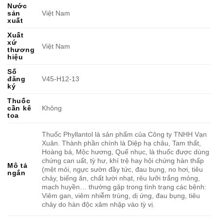
Nước
sản
Việt Nam
xuất
Xuất
xứ
Việt Nam
thương
hiệu
Số
đăng
V45-H12-13
ký
Thuốc
cần kê
Không
toa
Thuốc Phyllantol là sản phẩm của Công ty TNHH Vạn
Xuân. Thành phần chính là Diệp hạ châu, Tam thất,
Hoàng bá, Mộc hương, Quế nhục, là thuốc được dùng
chứng can uất, tỳ hư, khí trệ hay hội chứng hàn thấp
Mô tả
(mệt mỏi, ngực sườn đầy tức, đau bụng, no hơi, tiêu
ngắn
chảy, biếng ăn, chất lười nhạt, rêu lưỡi trắng mỏng,
mạch huyền… thường gặp trong tình trạng các bệnh:
Viêm gan, viêm nhiễm trùng, dị ứng, đau bụng, tiêu
chảy do hàn độc xâm nhập vào tỳ vị.