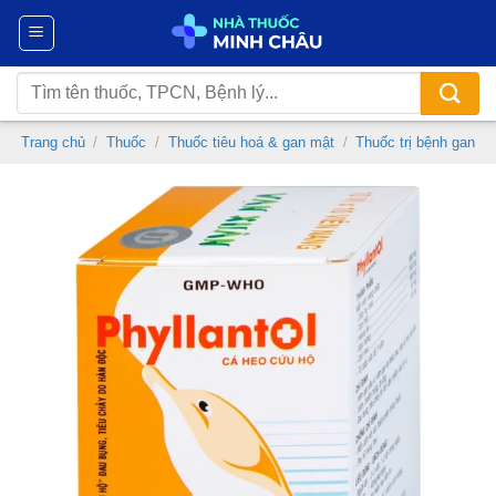
Chuyển
đến
nội
Tìm
dung
kiếm:
Trang chủ
/
Thuốc
/
Thuốc tiêu hoá & gan mật
/
Thuốc trị bệnh gan