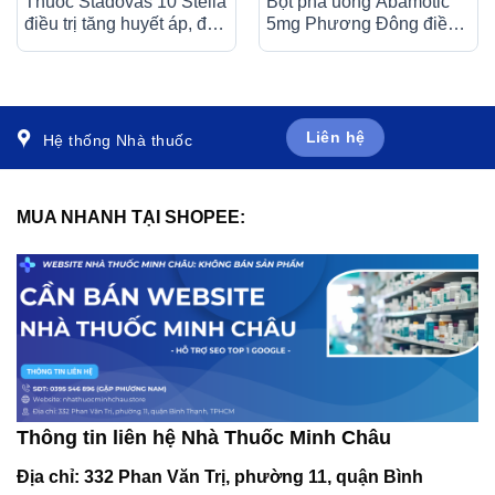
Thuốc Stadovas 10 Stella
Bột pha uống Abamotic
điều trị tăng huyết áp, đau
5mg Phương Đông điều
thắt ngực ổn định mạn
trị các triệu chứng tiêu
tính (3 vỉ x 10 viên)
hóa, viêm dạ dày (30 gói
x 0,5g)
Liên hệ
Hệ thống Nhà thuốc
MUA NHANH TẠI SHOPEE:
Thông tin liên hệ Nhà Thuốc Minh Châu
Địa chỉ:
332 Phan Văn Trị, phường 11, quận Bình