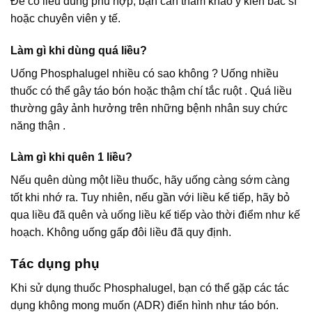
Để có liều dùng phù hợp, bạn cần tham khảo ý kiến bác sĩ
hoặc chuyên viên y tế.
Làm gì khi dùng quá liều?
Uống Phosphalugel nhiều có sao không ? Uống nhiều
thuốc có thể gây táo bón hoặc thậm chí tắc ruột . Quá liều
thường gây ảnh hưởng trên những bệnh nhân suy chức
năng thận .
Làm gì khi quên 1 liều?
Nếu quên dùng một liều thuốc, hãy uống càng sớm càng
tốt khi nhớ ra. Tuy nhiên, nếu gần với liều kế tiếp, hãy bỏ
qua liều đã quên và uống liều kế tiếp vào thời điểm như kế
hoạch. Không uống gấp đôi liều đã quy định.
Tác dụng phụ
Khi sử dụng thuốc Phosphalugel, bạn có thể gặp các tác
dụng không mong muốn (ADR) điển hình như táo bón.