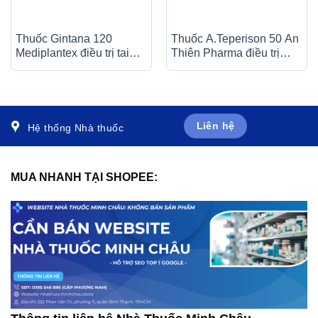
Thuốc Gintana 120
Thuốc A.Teperison 50 An
Mediplantex điều trị tai
Thiên Pharma điều trị
biến mạch máu não, thiểu
thoái hóa cột sống cổ,
năng tuần hoàn não (6 vỉ
bệnh mạch máu não (3 vỉ
x 10 viên)
x 10 viên)
Liên hệ
Hệ thống Nhà thuốc
MUA NHANH TẠI SHOPEE: