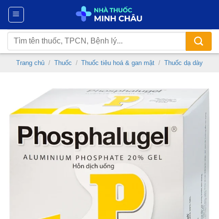
Chuyển
đến
nội
Tìm
dung
kiếm:
Trang chủ
/
Thuốc
/
Thuốc tiêu hoá & gan mật
/
Thuốc dạ dày