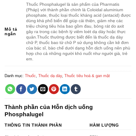
Thuốc Phosphalugel là sản phẩm của Pharmatis
(Pháp) với thành phần chính là Coloidal aluminium
phosphate, thuộc loại thuốc kháng acid (antacid) được
dùng khá phổ biến để giúp cải thiện, giảm nhẹ các
triệu chứng tiêu hóa bao gồm đau, bỏng rát do axit
Mô tả
gây ra trong các bệnh lý viêm loét dạ dày hoặc thực
ngắn
quản.Thuốc thường được biết đến là thuốc dạ dày
chữ P, thuốc bao tử chữ P sử dụng không cần kê đơn
của bác sĩ, bào chế dưới dạng hỗn dịch uống nên phù
hợp cho cả những người khó nuốt như người già, trẻ
em.
Danh mục:
Thuốc
,
Thuốc dạ dày
,
Thuốc tiêu hoá & gan mật
Thành phần của Hỗn dịch uống
Phosphalugel
THÔNG TIN THÀNH PHẦN
HÀM LƯỢNG