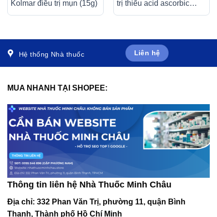
Kolmar điều trị mụn (15g)
trị thiếu acid ascorbic
(bệnh Scorbut), tăng
cường sức đề kháng cho
cơ thể (20 ống x 10ml)
Liên hệ
Hệ thống Nhà thuốc
MUA NHANH TẠI SHOPEE:
Thông tin liên hệ Nhà Thuốc Minh Châu
Địa chỉ:
332 Phan Văn Trị, phường 11, quận Bình
Thạnh, Thành phố Hồ Chí Minh