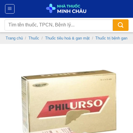
Chuyển
đến
nội
Tìm
dung
kiếm:
Trang chủ
/
Thuốc
/
Thuốc tiêu hoá & gan mật
/
Thuốc trị bệnh gan