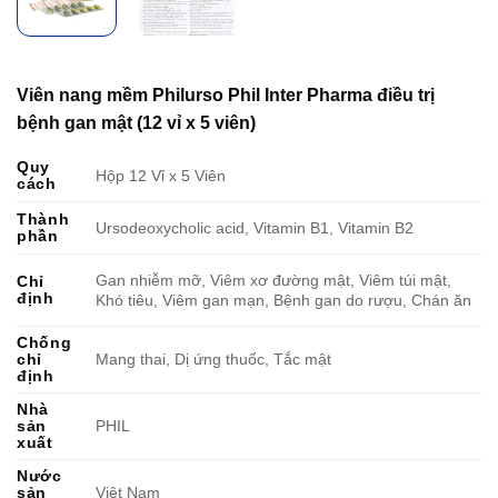
Viên nang mềm Philurso Phil Inter Pharma điều trị
bệnh gan mật (12 vỉ x 5 viên)
Quy
Hộp 12 Vỉ x 5 Viên
cách
Thành
Ursodeoxycholic acid, Vitamin B1, Vitamin B2
phần
Gan nhiễm mỡ, Viêm xơ đường mật, Viêm túi mật,
Chỉ
định
Khó tiêu, Viêm gan mạn, Bệnh gan do rượu, Chán ăn
Chống
chỉ
Mang thai, Dị ứng thuốc, Tắc mật
định
Nhà
sản
PHIL
xuất
Nước
sản
Việt Nam