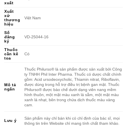
xuất
Xuất
xứ
Việt Nam
thương
hiệu
Số
đăng
VD-25044-16
ký
Thuốc
cần kê
Có
toa
Thuốc Philurso® là sản phẩm được sản xuất bởi Công
ty TNHH Phil Inter Pharma. Thuốc có dược chất chính
gồm: Acid ursodeoxycholic, Thiamin nitrat, Riboflavin,
được dùng trong hỗ trợ điều trị bệnh gan mật. Thuốc
Mô tả
ngắn
Philurso® được bào chế dưới dạng viên nang mềm
hình thuôn, một mặt màu xanh lá sẫm, một mặt màu
xanh lá nhạt, bên trong chứa dịch thuốc màu vàng
cam.
Sản phẩm này chỉ bán khi có chỉ định của bác sĩ, mọi
Lưu ý
thông tin trên Website chỉ mang tính chất tham khảo.