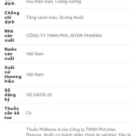
Suy thận mạn, Loãng xương
định
Chống
chỉ
Tăng canxi máu, Dị ứng thuốc
định
Nhà
sản
CÔNG TY TNHH PHIL INTER PHARMA
xuất
Nước
sản
Việt Nam
xuất
Xuất
xứ
Việt Nam
thương
hiệu
Số
đăng
VD-24026-15
ký
Thuốc
cần kê
Có
toa
Thuốc Philbone-A của Công ty TNHH Phil Inter
Pharma, thuốc có thành phần chính là calcitriol. Đây là