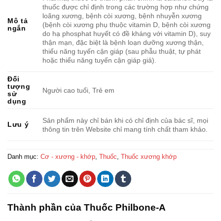
thuốc được chỉ định trong các trường hợp như chứng
loãng xương, bệnh còi xương, bệnh nhuyễn xương
Mô tả
(bệnh còi xương phụ thuộc vitamin D, bệnh còi xương
ngắn
do hạ phosphat huyết có đề kháng với vitamin D), suy
thận mạn, đặc biệt là bệnh loạn dưỡng xương thận,
thiểu năng tuyến cận giáp (sau phẫu thuật, tự phát
hoặc thiểu năng tuyến cận giáp giả).
Đối
tượng
Người cao tuổi, Trẻ em
sử
dụng
Sản phẩm này chỉ bán khi có chỉ định của bác sĩ, mọi
Lưu ý
thông tin trên Website chỉ mang tính chất tham khảo.
Danh mục:
Cơ - xương - khớp
,
Thuốc
,
Thuốc xương khớp
Thành phần của Thuốc Philbone-A