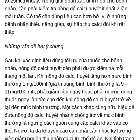
(0,25mcg)/ngày. Trong giai đoạn xác định liều cho bệnh
nhân, cần phải kiểm tra nồng độ calci huyết ít nhất 2 lần
mỗi tuần. Có thể cần dùng liều cao hơn bởi vì ở những
bệnh nhân thiểu năng giáp, sự hấp thu calci đôi khi rất
thấp.
Những vấn đề lưu ý chung
Sau khi xác định liều dùng tối ưu của thuốc cho bệnh
nhân, nồng độ calci huyết cần phải được kiểm tra mỗi
tháng một lần. Khi nồng độ calci huyết tăng hơn mức bình
thường 1mg/100ml (giá trị trung bình bình thường là 9 –
11mg/100 ml), phải giảm liều ngay hoặc phải ngưng dùng
thuốc ngay lập tức cho đến khi nồng độ calci huyết trở về
lại đến mức bình thường. Một cách khác cũng hữu hiệu để
đưa nồng độ calci huyết nhanh chóng trở về mức bình
thường là ngưng các nguồn cung cấp calci khác vào cơ
thể. Người ta đã khuyến cáo cần phải cân nhắc kỹ lưỡng
việc giảm nguồn thu nhận calci từ chế độ ăn. Khi tình trạng