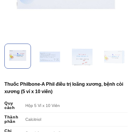
Thuốc Philbone-A Phil điều trị loãng xương, bệnh còi
xương (5 vỉ x 10 viên)
Quy
Hộp 5 Vỉ x 10 Viên
cách
Thành
Calcitriol
phần
Chỉ