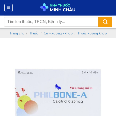
Chuyển
đến
nội
Tìm
dung
kiếm:
Trang chủ
/
Thuốc
/
Cơ - xương - khớp
/
Thuốc xương khớp