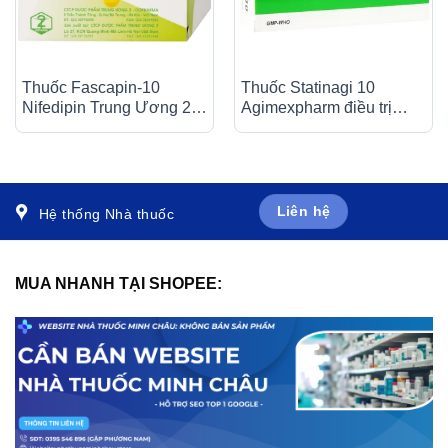
Thuốc Fascapin-10
Thuốc Statinagi 10
Nifedipin Trung Ương 2
Agimexpharm điều trị
dự phòng đau thắt ngực,
tăng cholesterol máu,
cao huyết áp (10 vỉ x 10
giảm nguy cơ nhồi máu
viên)
cơ tim (6 vỉ x 10 viên)
Liên hệ
Hệ thống Nhà thuốc
MUA NHANH TẠI SHOPEE: