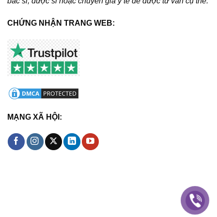
bác sĩ, dược sĩ hoặc chuyên gia y tế để được tư vấn cụ thể.
CHỨNG NHẬN TRANG WEB:
MẠNG XÃ HỘI: