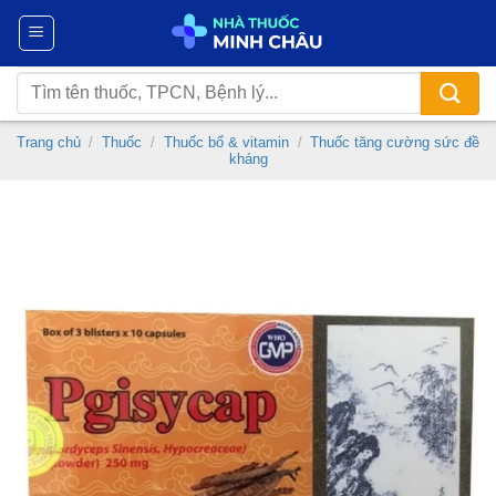
Chuyển
đến
nội
Tìm
dung
kiếm:
Trang chủ
/
Thuốc
/
Thuốc bổ & vitamin
/
Thuốc tăng cường sức đề
kháng