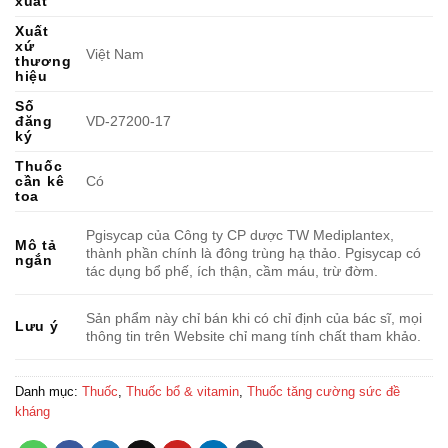
xuất
Xuất
xứ
Việt Nam
thương
hiệu
Số
đăng
VD-27200-17
ký
Thuốc
cần kê
Có
toa
Pgisycap của Công ty CP dược TW Mediplantex,
Mô tả
thành phần chính là đông trùng hạ thảo. Pgisycap có
ngắn
tác dụng bổ phế, ích thận, cầm máu, trừ đờm.
Sản phẩm này chỉ bán khi có chỉ định của bác sĩ, mọi
Lưu ý
thông tin trên Website chỉ mang tính chất tham khảo.
Danh mục:
Thuốc
,
Thuốc bổ & vitamin
,
Thuốc tăng cường sức đề
kháng