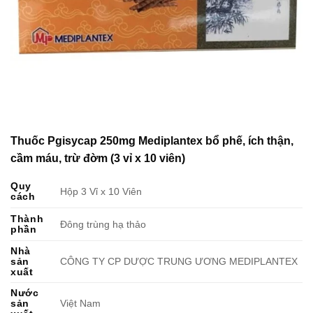
Thuốc Pgisycap 250mg Mediplantex bổ phế, ích thận,
cầm máu, trừ đờm (3 vỉ x 10 viên)
Quy
Hộp 3 Vỉ x 10 Viên
cách
Thành
Đông trùng hạ thảo
phần
Nhà
sản
CÔNG TY CP DƯỢC TRUNG ƯƠNG MEDIPLANTEX
xuất
Nước
sản
Việt Nam