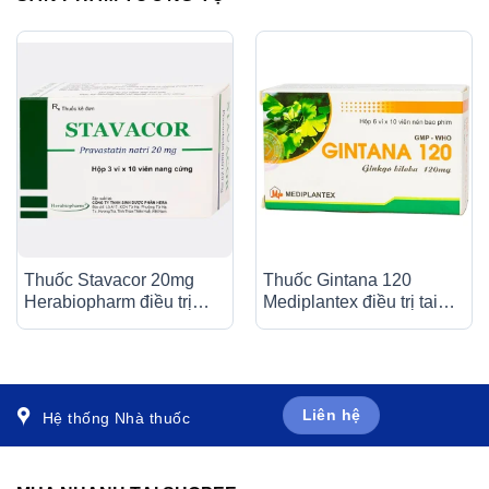
Thuốc Stavacor 20mg
Thuốc Gintana 120
Herabiopharm điều trị
Mediplantex điều trị tai
tăng cholesterol máu (3 vỉ
biến mạch máu não, thiểu
x 10 viên)
năng tuần hoàn não (6 vỉ
x 10 viên)
Liên hệ
Hệ thống Nhà thuốc