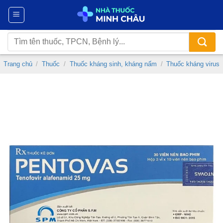
Chuyển
đến
nội
Tìm
dung
kiếm:
Trang chủ
/
Thuốc
/
Thuốc kháng sinh, kháng nấm
/
Thuốc kháng virus