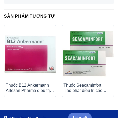
SẢN PHẨM TƯƠNG TỰ
Thuốc B12 Ankermann
Thuốc Seacaminfort
Artesan Pharma điều trị
Hadiphar điều trị các
các bệnh thiếu máu, đau
bệnh lý thần kinh ngoại
dây thần kinh (2 vỉ x 25
biên (10 vỉ x 10 viên)
viên)
Liên hệ