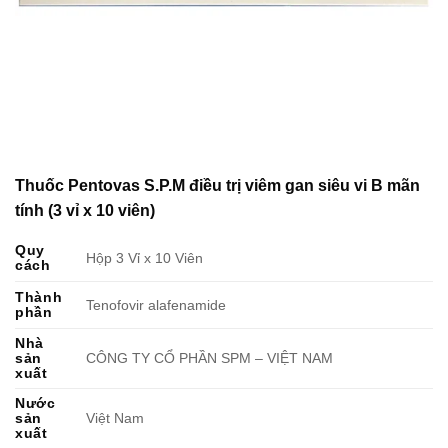
Thuốc Pentovas S.P.M điều trị viêm gan siêu vi B mãn
tính (3 vỉ x 10 viên)
Quy
Hộp 3 Vỉ x 10 Viên
cách
Thành
Tenofovir alafenamide
phần
Nhà
sản
CÔNG TY CỔ PHẦN SPM – VIỆT NAM
xuất
Nước
sản
Việt Nam
xuất