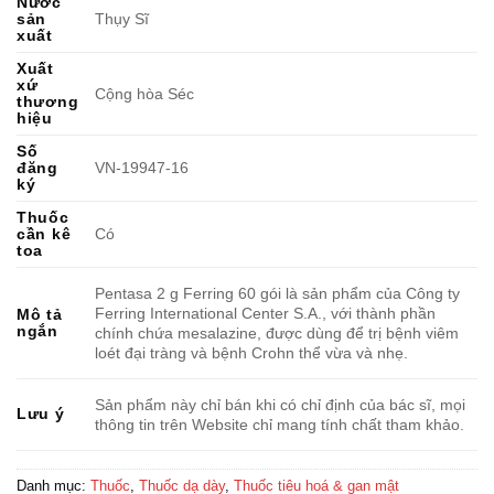
Nước
sản
Thụy Sĩ
xuất
Xuất
xứ
Cộng hòa Séc
thương
hiệu
Số
đăng
VN-19947-16
ký
Thuốc
cần kê
Có
toa
Pentasa 2 g Ferring 60 gói là sản phẩm của Công ty
Ferring International Center S.A., với thành phần
Mô tả
ngắn
chính chứa mesalazine, được dùng để trị bệnh viêm
loét đại tràng và bệnh Crohn thể vừa và nhẹ.
Sản phẩm này chỉ bán khi có chỉ định của bác sĩ, mọi
Lưu ý
thông tin trên Website chỉ mang tính chất tham khảo.
Danh mục:
Thuốc
,
Thuốc dạ dày
,
Thuốc tiêu hoá & gan mật