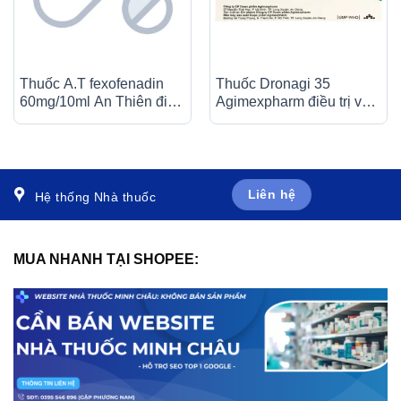
Thuốc A.T fexofenadin
Thuốc Dronagi 35
60mg/10ml An Thiên điều
Agimexpharm điều trị và
trị triệu chứng viêm mũi dị
ngăn ngừa bệnh loãng
ứng theo mùa (30 ống x
xương (1 vỉ x 4 viên)
10ml)
Liên hệ
Hệ thống Nhà thuốc
MUA NHANH TẠI SHOPEE: