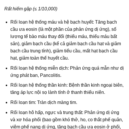
Rất hiếm gặp (≤ 1/10,000)
Rối loạn hệ thống máu và hệ bạch huyết: Tăng bạch
cầu ưa eosin (là một phần của phản ứng dị ứng), số
lượng tế bào máu thay đổi (thiếu máu, thiếu máu bất
sản), giảm bạch cầu (kể cả giảm bạch cầu hạt và giảm
bạch cầu trung tính), giảm tiểu cầu, mất hạt bạch cầu
hạt, giảm toàn thể huyết cầu.
Rối loạn hệ thống miễn dịch: Phản ứng quá mẫn như dị
ứng phát ban, Pancolitis.
Rối loạn hệ thống thần kinh: Bệnh thần kinh ngoại biên,
tăng áp lực nội sọ lành tính ở thanh thiếu niên.
Rối loạn tim: Tràn dịch màng tim.
Rối loạn hô hấp, ngực và trung thất: Phản ứng dị ứng
và xơ hóa phổi (bao gồm khó thở, ho, co thắt phế quản,
viêm phế nang dị ứng, tăng bạch cầu ưa eosin ở phổi,