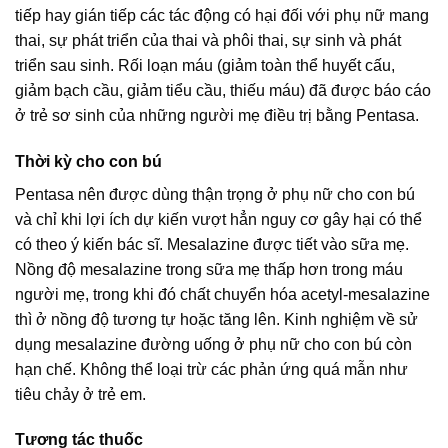
tiếp hay gián tiếp các tác động có hại đối với phụ nữ mang
thai, sự phát triển của thai và phôi thai, sự sinh và phát
triển sau sinh. Rối loạn máu (giảm toàn thể huyết cấu,
giảm bạch cầu, giảm tiểu cầu, thiếu máu) đã được báo cáo
ở trẻ sơ sinh của những người mẹ điều trị bằng Pentasa.
Thời kỳ cho con bú
Pentasa nên được dùng thận trọng ở phụ nữ cho con bú
và chỉ khi lợi ích dự kiến vượt hẳn nguy cơ gây hại có thể
có theo ý kiến bác sĩ. Mesalazine được tiết vào sữa mẹ.
Nồng độ mesalazine trong sữa mẹ thấp hơn trong máu
người mẹ, trong khi đó chất chuyển hóa acetyl-mesalazine
thì ở nồng độ tương tự hoặc tăng lên. Kinh nghiệm về sử
dụng mesalazine đường uống ở phụ nữ cho con bú còn
hạn chế. Không thể loại trừ các phản ứng quá mẫn như
tiêu chảy ở trẻ em.
Tương tác thuốc