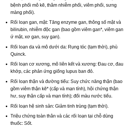
bệnh phổi mô kẽ, thâm nhiễm phổi, viêm phổi, sưng
màng phổi).
Rối loạn gan, mật: Tăng enzyme gan, thông số mật và
bilirubin, nhiễm độc gan (bao gồm viêm gan*, viêm gan
ứ mật, xơ gan, suy gan).
Rối loạn da và mô dưới da: Rụng tóc (tạm thời), phù
Quinck.
Rối loạn cơ xương, mô liên kết và xương: Đau cơ, đau
khớp, các phản ứng giống lupus ban đỏ.
Rối loạn thận và đường tiểu: Suy chức năng thận (bao
gồm viêm thận kẽ* (cấp và mạn tính), hội chứng thận
hư, suy thận cấp và mạn tính); đổi màu nước tiểu.
Rối loạn hệ sinh sản: Giảm tinh trùng (tạm thời).
Triệu chứng toàn thân và các rối loạn tại chỗ dùng
thuốc: Sốt.