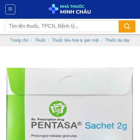
Chuyển
đến
nội
Tìm
dung
kiếm:
Trang chủ
/
Thuốc
/
Thuốc tiêu hoá & gan mật
/
Thuốc dạ dày