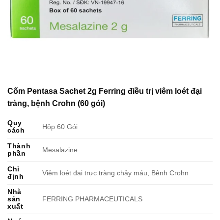
Cốm Pentasa Sachet 2g Ferring điều trị viêm loét đại
tràng, bệnh Crohn (60 gói)
Quy
Hộp 60 Gói
cách
Thành
Mesalazine
phần
Chỉ
Viêm loét đại trực tràng chảy máu, Bệnh Crohn
định
Nhà
sản
FERRING PHARMACEUTICALS
xuất