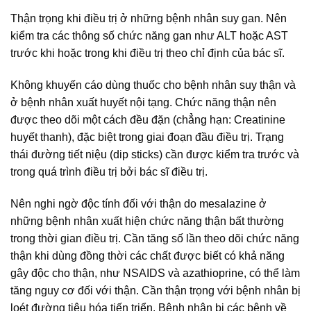
Thận trọng khi điều trị ở những bệnh nhân suy gan. Nên
kiểm tra các thông số chức năng gan như ALT hoặc AST
trước khi hoặc trong khi điều trị theo chỉ định của bác sĩ.
Không khuyến cáo dùng thuốc cho bệnh nhân suy thận và
ở bệnh nhân xuất huyết nội tạng. Chức năng thận nên
được theo dõi một cách đều đặn (chẳng hạn: Creatinine
huyết thanh), đặc biệt trong giai đoạn đầu điều trị. Trạng
thái đường tiết niệu (dip sticks) cần được kiểm tra trước và
trong quá trình điều trị bởi bác sĩ điều trị.
Nên nghi ngờ độc tính đối với thận do mesalazine ở
những bệnh nhân xuất hiện chức năng thận bất thường
trong thời gian điều trị. Cần tăng số lần theo dõi chức năng
thận khi dùng đồng thời các chất được biết có khả năng
gây độc cho thận, như NSAIDS và azathioprine, có thể làm
tăng nguy cơ đối với thận. Cần thận trọng với bệnh nhân bị
loét đường tiêu hóa tiến triển. Bệnh nhân bị các bệnh về