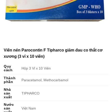
Viên nén Parocontin F Tipharco giảm đau co thắt cơ
xương (3 vỉ x 10 viên)
Quy
Hộp 3 Vỉ x 10 Viên
cách
Thành
Paracetamol, Methocarbamol
phần
Nhà
sản
TIPHARCO
xuất
Nước
sản
Việt Nam
xuất