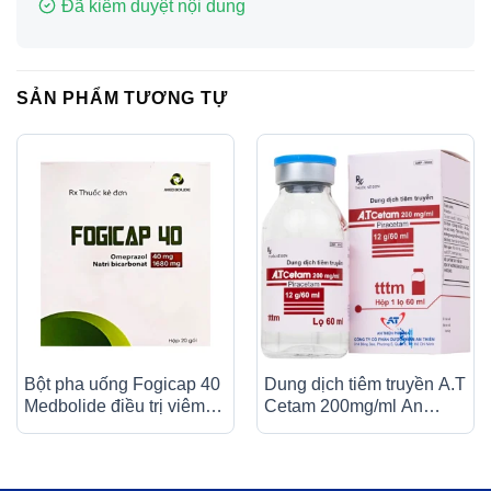
Đã kiểm duyệt nội dung
SẢN PHẨM TƯƠNG TỰ
Bột pha uống Fogicap 40
Dung dịch tiêm truyền A.T
Medbolide điều trị viêm
Cetam 200mg/ml An
loét dạ dày, đường tiêu
Thiên điều trị triệu chứng
hóa (20 gói)
của hội chứng tâm thần
(60ml)