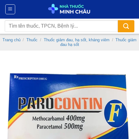
Chuyển
đến
nội
Tìm
dung
kiếm:
Trang chủ
/
Thuốc
/
Thuốc giảm đau, hạ sốt, kháng viêm
/
Thuốc giảm
đau hạ sốt