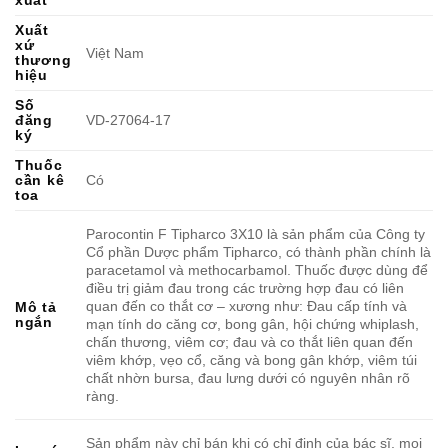
Xuất
xứ
Việt Nam
thương
hiệu
Số
đăng
VD-27064-17
ký
Thuốc
cần kê
Có
toa
Parocontin F Tipharco 3X10 là sản phẩm của Công ty
Cổ phần Dược phẩm Tipharco, có thành phần chính là
paracetamol và methocarbamol. Thuốc được dùng để
điều trị giảm đau trong các trường hợp đau có liên
quan đến co thắt cơ – xương như: Đau cấp tính và
Mô tả
ngắn
mạn tính do căng cơ, bong gân, hội chứng whiplash,
chấn thương, viêm cơ; đau và co thắt liên quan đến
viêm khớp, vẹo cổ, căng và bong gân khớp, viêm túi
chất nhờn bursa, đau lưng dưới có nguyên nhân rõ
ràng.
Sản phẩm này chỉ bán khi có chỉ định của bác sĩ, mọi