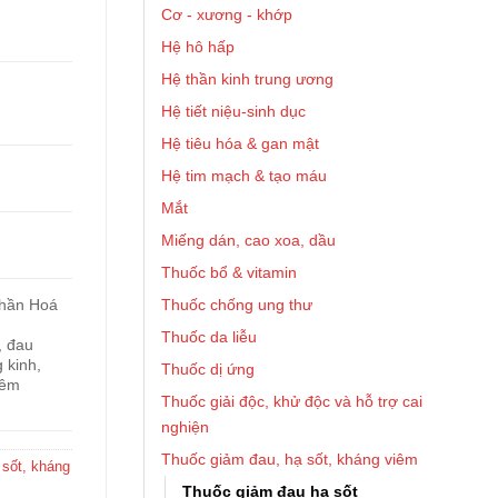
Cơ - xương - khớp
Hệ hô hấp
Hệ thần kinh trung ương
Hệ tiết niệu-sinh dục
Hệ tiêu hóa & gan mật
Hệ tim mạch & tạo máu
Mắt
Miếng dán, cao xoa, dầu
Thuốc bổ & vitamin
Thuốc chống ung thư
phần Hoá
Thuốc da liễu
, đau
 kinh,
Thuốc dị ứng
iêm
Thuốc giải độc, khử độc và hỗ trợ cai
nghiện
Thuốc giảm đau, hạ sốt, kháng viêm
 sốt, kháng
Thuốc giảm đau hạ sốt