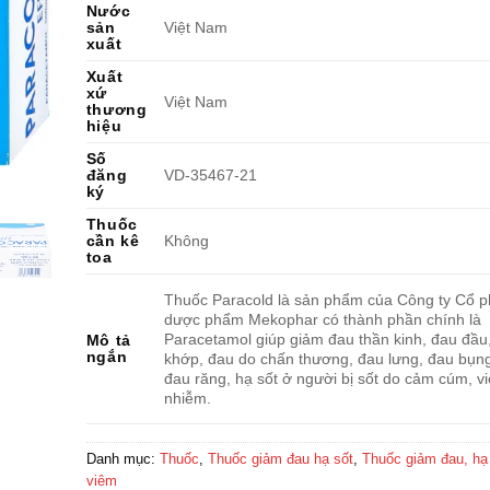
Nước
sản
Việt Nam
xuất
Xuất
xứ
Việt Nam
thương
hiệu
Số
đăng
VD-35467-21
ký
Thuốc
cần kê
Không
toa
Thuốc Paracold là sản phẩm của Công ty Cổ 
dược phẩm Mekophar có thành phần chính là
Paracetamol giúp giảm đau thần kinh, đau đầu
Mô tả
ngắn
khớp, đau do chấn thương, đau lưng, đau bụng
đau răng, hạ sốt ở người bị sốt do cảm cúm, v
nhiễm.
Danh mục:
Thuốc
,
Thuốc giảm đau hạ sốt
,
Thuốc giảm đau, hạ
viêm