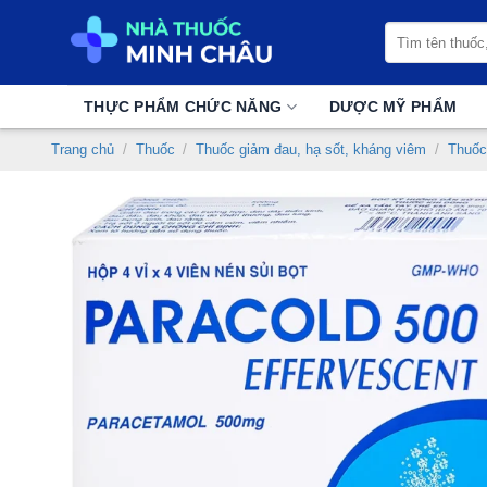
Chuyển
Tìm
đến
kiếm:
nội
dung
THỰC PHẨM CHỨC NĂNG
DƯỢC MỸ PHẨM
Trang chủ
/
Thuốc
/
Thuốc giảm đau, hạ sốt, kháng viêm
/
Thuốc