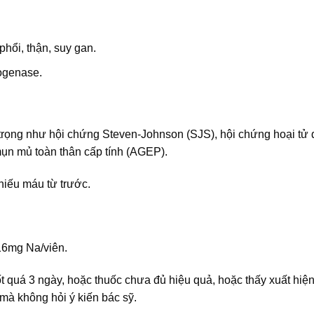
hổi, thận, suy gan.
ogenase.
trọng như hội chứng Steven-Johnson (SJS), hội chứng hoại tử
mụn mủ toàn thân cấp tính (AGEP).
hiếu máu từ trước.
16mg Na/viên.
 quá 3 ngày, hoặc thuốc chưa đủ hiệu quả, hoặc thấy xuất hiện 
mà không hỏi ý kiến bác sỹ.