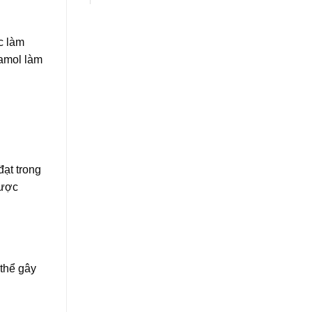
c làm
tamol làm
ạt trong
được
 thể gây