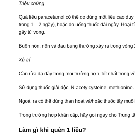
Triệu chứng
Quá liều paracetamol có thể do dùng một liều cao duy 
trong 1 – 2 ngày), hoặc do uống thuốc dài ngày. Hoại t
gây tử vong.
Buồn nôn, nôn và đau bụng thường xảy ra trong vòng 2
Xử trí
Cần rửa dạ dày trong mọi trường hợp, tốt nhất trong vòn
Sử dụng thuốc giải độc: N-acetylcysteine, methionine.
Ngoài ra có thể dùng than hoạt và/hoặc thuốc tẩy muố
Trong trường hợp khẩn cấp, hãy gọi ngay cho Trung t
Làm gì khi quên 1 liều?