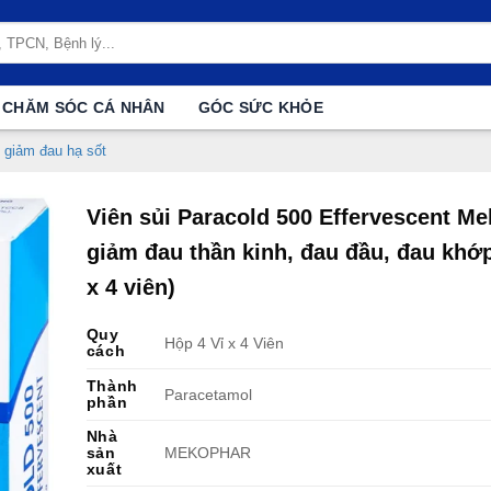
CHĂM SÓC CÁ NHÂN
GÓC SỨC KHỎE
 giảm đau hạ sốt
Viên sủi Paracold 500 Effervescent M
giảm đau thần kinh, đau đầu, đau khớp
x 4 viên)
Quy
Hộp 4 Vỉ x 4 Viên
cách
Thành
Paracetamol
phần
Nhà
sản
MEKOPHAR
xuất