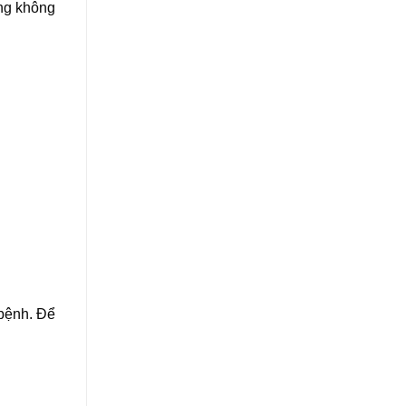
ạng không
 bệnh. Để