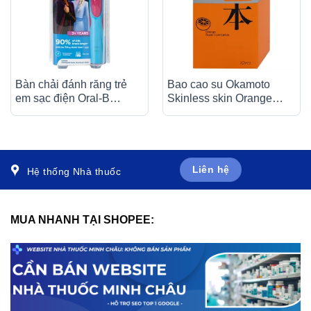
Bàn chải đánh răng trẻ
Bao cao su Okamoto
em sạc điện Oral-B
Skinless skin Orange
Vitality D12 Disney
mềm mại, dẻo dai (10 cái)
Frozen giúp làm sạch
mảng bám trên răng một
cách toàn diện
Liên hệ
Hệ thống Nhà thuốc
MUA NHANH TẠI SHOPEE: