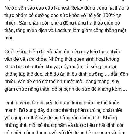
Nước yến sào cao cấp Nunest Relax đông trùng hạ thảo là
thực phẩm bổ dưỡng cho sức khỏe với tổ yến 100% tự
nhiên. Sản phẩm còn chứa đông trùng hạ thảo giúp bổ
thận, tăng miễn dịch và Lactium làm giảm căng thẳng mệt
mỏi.
Cuộc sống hiện đại và bận rộn hiện nay kéo theo nhiều
vấn đề về sức khỏe. Những thói quen sinh hoạt không
khoa học như thức khuya, dậy muộn, lối sống tĩnh tại,
không tập thể dục, chế độ ăn thiếu dinh dưỡng,… dẫn đến
nhiều vấn đề cho cơ thể như mệt mỏi, căng thẳng, suy
giảm chức năng thận, dễ bị bệnh do sức đề kháng kém,…
Dinh dưỡng là một yếu tố quan trọng giúp cơ thể khỏe
mạnh. Bổ sung đầy đủ các thành phần dưỡng chất thiết
yếu giúp cơ thể xây dựng hàng rào miễn dịch. Không
những thế, một số thực phẩm và dược liệu nhất định còn
có nhiều công dụng tuyệt vời lên từng hệ cơ quan và làm