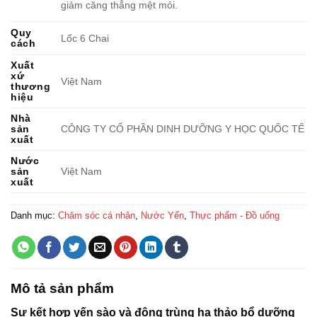
giảm căng thẳng mệt mỏi.
Quy
Lốc 6 Chai
cách
Xuất
xứ
Việt Nam
thương
hiệu
Nhà
sản
CÔNG TY CỔ PHẦN DINH DƯỠNG Y HỌC QUỐC TẾ
xuất
Nước
sản
Việt Nam
xuất
Danh mục:
Chăm sóc cá nhân
,
Nước Yến
,
Thực phẩm - Đồ uống
Mô tả sản phẩm
Sự kết hợp yến sào và đông trùng hạ thảo bổ dưỡng