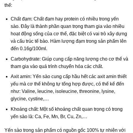
thể:
Chất đạm: Chất đạm hay protein có nhiều trong yến
sào. Đây là thành phần quan trọng tham gia vào nhiều
hoạt động sống của cơ thể, đặc biệt có vai trò xây dựng
và cấu trúc tế bào. Hàm lượng đạm trong sản phẩm lên
đến 0.16g/100ml.
Carbohydrate: Giúp cung cấp năng lượng cho cơ thể và
tham gia vào quá trình chuyển hóa các chất.
Axit amin: Yến sào cung cấp hầu hết các axit amin thiết
yếu mà cơ thể không tự tổng hợp được, có thể kể đến
như: Valine, leucine, isoleucine, threonine, lysine,
glycine, cystine,…
Khoáng chất: Một số khoáng chất quan trọng có trong
yến sào là: Ca, Fe, Mn, Br, Cu, Zn,…
Yến sào trong sản phẩm có nguồn gốc 100% tự nhiên với