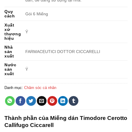
Quy
Gói 6 Miếng
cách
Xuất
xứ
Ý
thương
hiệu
Nhà
sản
FARMACEUTICI DOTTOR CICCARELLI
xuất
Nước
sản
Ý
xuất
Danh mục:
Chăm sóc cá nhân
Thành phần của Miếng dán Timodore Cerotto
Callifugo Ciccarell