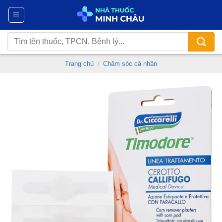
Chuyển
đến
nội
Tìm
dung
kiếm:
Trang chủ
/
Chăm sóc cá nhân