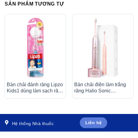
SẢN PHẨM TƯƠNG TỰ
Bàn chải đánh răng Lipzo
Bàn chải điện làm trắng
Kids1 dùng làm sạch răng
răng Halio Sonic
sữa cho trẻ em từ 1-5 tuổi
Whitening Toothbrush Pro
(1 cây)
Rose Gold
Liên hệ
Hệ thống Nhà thuốc