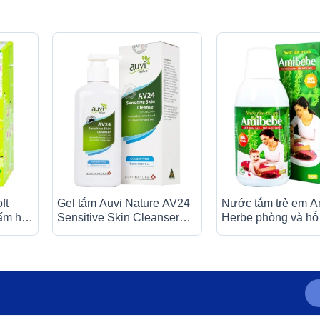
ft
Gel tắm Auvi Nature AV24
Nước tắm trẻ em 
ấm hút
Sensitive Skin Cleanser
Herbe phòng và hỗ 
giúp làm sạch da và dưỡng
trị rôm sảy (250ml)
ẩm (250ml)