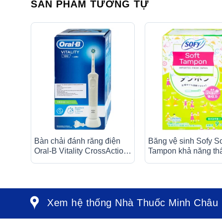
SẢN PHẨM TƯƠNG TỰ
Bàn chải đánh răng điện
Băng vệ sinh Sofy So
Oral-B Vitality CrossAction
Tampon khả năng th
White D100.413.1 loại bỏ
tốt (9 miếng)
được mảng bám và vết ố
trên răng
Xem hệ thống Nhà Thuốc Minh Châu