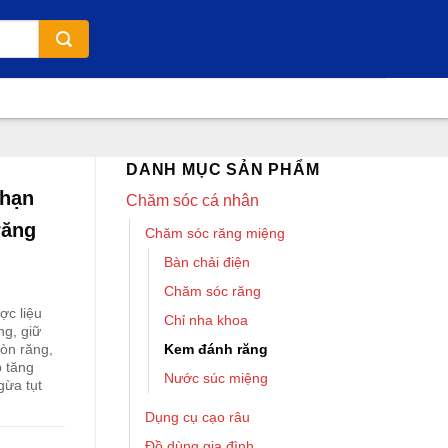
DANH MỤC SẢN PHẨM
 hạn
Chăm sóc cá nhân
răng
Chăm sóc răng miệng
Bàn chải điện
Chăm sóc răng
ợc liệu
Chỉ nha khoa
ng, giữ
Kem đánh răng
òn răng,
 tăng
Nước súc miệng
gừa tụt
Dụng cụ cạo râu
Đồ dùng gia đình