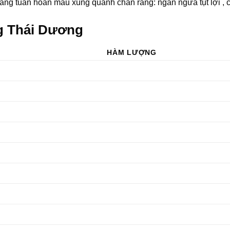
ăng tuần hoàn máu xung quanh chân răng: ngăn ngừa tụt lợi ,
g Thái Dương
HÀM LƯỢNG