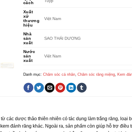
Tuýp
cách
Xuất
xứ
Việt Nam
thương
hiệu
Nhà
sản
SAO THÁI DƯƠNG
xuất
Nước
sản
Việt Nam
xuất
Danh mục:
Chăm sóc cá nhân
,
Chăm sóc răng miệng
,
Kem đán
ừ các dược thảo thiên nhiên có tác dụng làm trắng răng, loại 
em đánh răng khác. Ngoài ra, sản phẩm còn giúp hỗ trợ điều tr