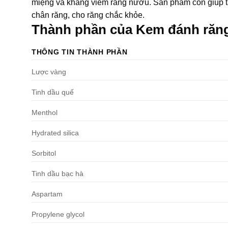
miệng và kháng viêm răng nướu. Sản phẩm còn giúp t
chân răng, cho răng chắc khỏe.
Thành phần của Kem đánh răn
THÔNG TIN THÀNH PHẦN
Lược vàng
Tinh dầu quế
Menthol
Hydrated silica
Sorbitol
Tinh dầu bạc hà
Aspartam
Propylene glycol