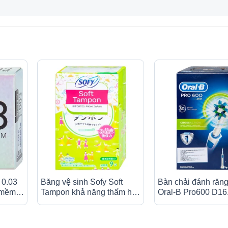
 0.03
Băng vệ sinh Sofy Soft
Bàn chải đánh răng
, mềm
Tampon khả năng thấm hút
Oral-B Pro600 D16
tránh
tốt (9 miếng)
loại bỏ các mảng b
V (3
sạch răng và khoa
cho người lớn