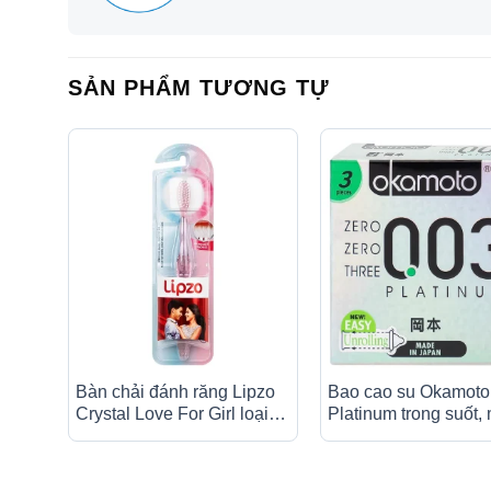
SẢN PHẨM TƯƠNG TỰ
Bàn chải đánh răng Lipzo
Bao cao su Okamoto
Crystal Love For Girl loại
Platinum trong suốt
bỏ các mảng bám, làm
mại, dùng để phòng 
sạch răng miệng cho người
thai và ngăn ngừa HI
lớn (1 cây)
cái)