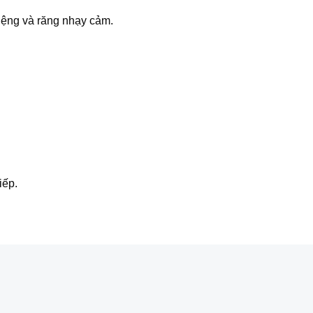
iệng và răng nhạy cảm.
iếp.