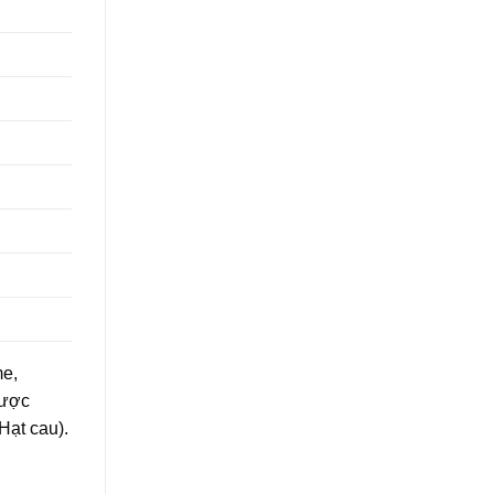
me,
lược
Hạt cau).