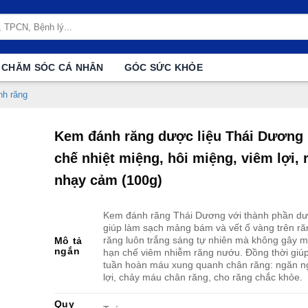
CHĂM SÓC CÁ NHÂN
GÓC SỨC KHỎE
h răng
Kem đánh răng dược liệu Thái Dương
chế nhiệt miệng, hôi miệng, viêm lợi, 
nhạy cảm (100g)
Kem đánh răng Thái Dương với thành phần dư
giúp làm sạch mảng bám và vết ố vàng trên ră
răng luôn trắng sáng tự nhiên mà không gây m
Mô tả
ngắn
hạn chế viêm nhiễm răng nướu. Đồng thời giúp
tuần hoàn máu xung quanh chân răng: ngăn n
lợi, chảy máu chân răng, cho răng chắc khỏe.
Quy