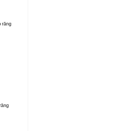
o răng
răng