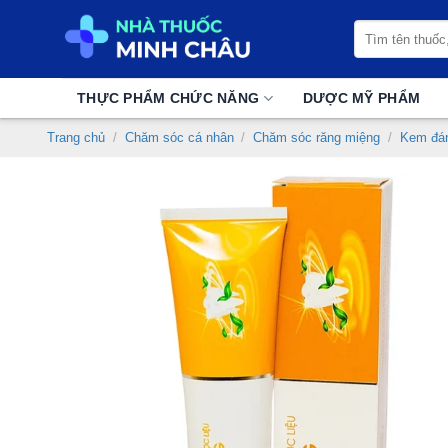
Chuyển
Tìm
đến
kiếm:
nội
dung
THỰC PHẨM CHỨC NĂNG
DƯỢC MỸ PHẨM
Trang chủ
/
Chăm sóc cá nhân
/
Chăm sóc răng miệng
/
Kem đán