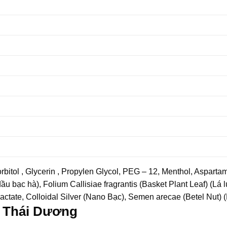
bitol , Glycerin , Propylen Glycol, PEG – 12, Menthol, Asparta
u bạc hà), Folium Callisiae fragrantis (Basket Plant Leaf) (Lá 
tate, Colloidal Silver (Nano Bạc), Semen arecae (Betel Nut) (
g Thái Dương