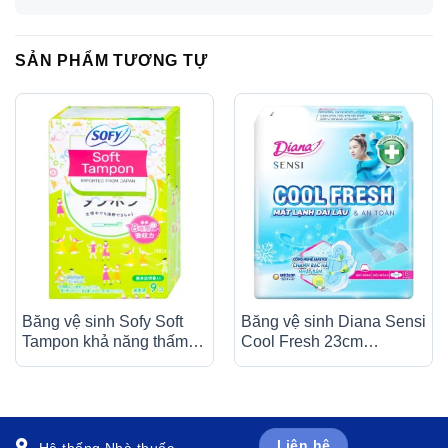
SẢN PHẨM TƯƠNG TỰ
Băng vệ sinh Sofy Soft
Băng vệ sinh Diana Sensi
Tampon khả năng thấm
Cool Fresh 23cm
hút tốt (9 miếng)
Unicharm siêu mỏng
cánh (8 miếng)
Liên hệ
Hệ thống Nhà thuốc