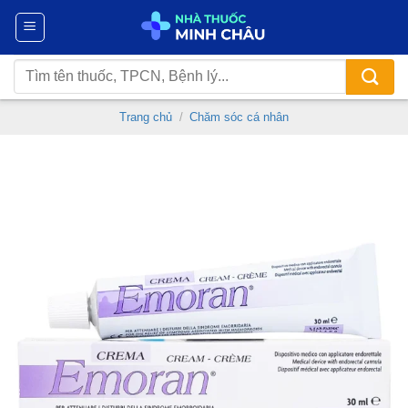
Chuyển
đến
nội
Tìm
dung
kiếm:
Trang chủ
/
Chăm sóc cá nhân