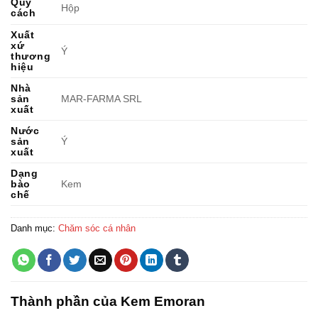
Quy
Hộp
cách
Xuất
xứ
Ý
thương
hiệu
Nhà
sản
MAR-FARMA SRL
xuất
Nước
sản
Ý
xuất
Dạng
bào
Kem
chế
Danh mục:
Chăm sóc cá nhân
Thành phần của Kem Emoran