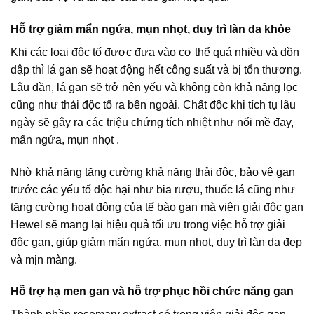
Hỗ trợ giảm mẩn ngứa, mụn nhọt, duy trì làn da khỏe
Khi các loại độc tố được đưa vào cơ thể quá nhiều và dồn
dập thì lá gan sẽ hoạt động hết công suất và bị tổn thương.
Lâu dần, lá gan sẽ trở nên yếu và không còn khả năng lọc
cũng như thải độc tố ra bên ngoài. Chất độc khi tích tụ lâu
ngày sẽ gây ra các triệu chứng tích nhiệt như nổi mề đay,
mẩn ngứa, mụn nhọt .
Nhờ khả năng tăng cường khả năng thải độc, bảo vệ gan
trước các yếu tố độc hại như bia rượu, thuốc lá cũng như
tăng cường hoạt động của tế bào gan mà viên giải độc gan
Hewel sẽ mang lại hiệu quả tối ưu trong việc hỗ trợ giải
độc gan, giúp giảm mẩn ngứa, mụn nhọt, duy trì làn da đẹp
và mịn màng.
Hỗ trợ hạ men gan và hỗ trợ phục hồi chức năng gan