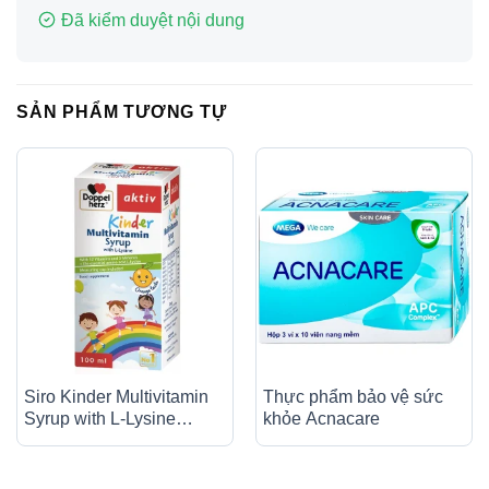
Đã kiểm duyệt nội dung
SẢN PHẨM TƯƠNG TỰ
Siro Kinder Multivitamin
Thực phẩm bảo vệ sức
Syrup with L-Lysine
khỏe Acnacare
Doppelherz Aktiv bổ sung
vitamin và khoáng chất
(100ml)