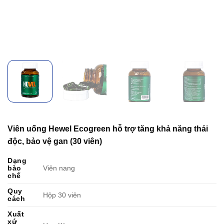
Viên uống Hewel Ecogreen hỗ trợ tăng khả năng thải
độc, bảo vệ gan (30 viên)
Dạng
bào
Viên nang
chế
Quy
Hộp 30 viên
cách
Xuất
xứ