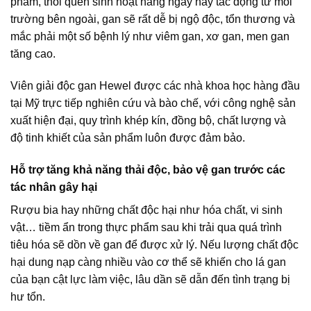
phẩm, thói quen sinh hoạt hàng ngày hay tác động từ môi
trường bên ngoài, gan sẽ rất dễ bị ngộ độc, tổn thương và
mắc phải một số bệnh lý như viêm gan, xơ gan, men gan
tăng cao.
Viên giải độc gan Hewel được các nhà khoa học hàng đầu
tại Mỹ trực tiếp nghiên cứu và bào chế, với công nghệ sản
xuất hiện đại, quy trình khép kín, đồng bộ, chất lượng và
độ tinh khiết của sản phẩm luôn được đảm bảo.
Hỗ trợ tăng khả năng thải độc, bảo vệ gan trước các
tác nhân gây hại
Rượu bia hay những chất độc hại như hóa chất, vi sinh
vật… tiềm ẩn trong thực phẩm sau khi trải qua quá trình
tiêu hóa sẽ dồn về gan để được xử lý. Nếu lượng chất độc
hại dung nạp càng nhiều vào cơ thể sẽ khiến cho lá gan
của bạn cật lực làm việc, lâu dần sẽ dẫn đến tình trạng bị
hư tổn.