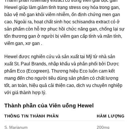
Thành phần rosemary extract có trong viên giải độc gan
Hewel giúp làm giảm tình trạng stress oxy hóa trong gan,
bảo vệ mô gan khỏi viêm nhiễm, ổn định chứng men gan
cao. Ngoài ra, hoạt chất sinh học schisandra extract có ở
sản phẩm còn hỗ trợ phục hồi chức năng gan, chống lại sự
tổn thương gan ở người bị viêm gan cấp tính và mãn tính,
viêm gan, xơ gan .
Hewel được nghiên cứu và sản xuất tại Mỹ từ nhà sản
xuất St. Paul Brands, nhập khẩu và phân phối bởi Dược
phẩm Eco (Ecogreen). Thương hiệu Eco luôn cam kết
mang đến cho người tiêu dùng sản phẩm có chất lượng
tốt, an toàn, hiệu quả cải thiện cao, dịch vụ chuyên nghiệp
với giá thành hợp lý.
Thành phần của Viên uống Hewel
THÔNG TIN THÀNH PHẦN
HÀM LƯỢNG
S. Marianum
200mg