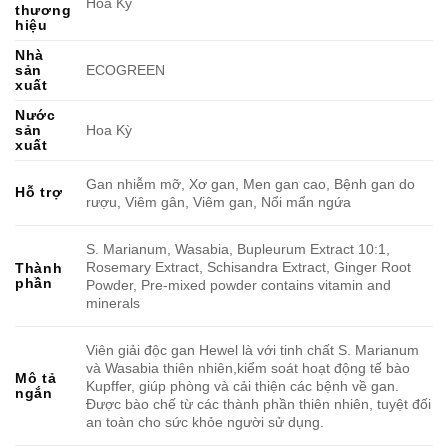
Hoa Kỳ
thương
hiệu
Nhà
sản
ECOGREEN
xuất
Nước
sản
Hoa Kỳ
xuất
Gan nhiễm mỡ, Xơ gan, Men gan cao, Bệnh gan do
Hỗ trợ
rượu, Viêm gân, Viêm gan, Nổi mẩn ngứa
S. Marianum, Wasabia, Bupleurum Extract 10:1,
Rosemary Extract, Schisandra Extract, Ginger Root
Thành
phần
Powder, Pre-mixed powder contains vitamin and
minerals
Viên giải độc gan Hewel là với tinh chất S. Marianum
và Wasabia thiên nhiên,kiểm soát hoạt động tế bào
Mô tả
Kupffer, giúp phòng và cải thiện các bệnh về gan.
ngắn
Được bào chế từ các thành phần thiên nhiên, tuyệt đối
an toàn cho sức khỏe người sử dụng.