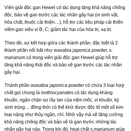
Viên giải độc gan Hewel có tác dụng tăng khả năng chống
độc, bảo vệ gan trước các tác nhân gây hại (vi sinh vật,
hóa chất, thuốc cải thiện…), hỗ trợ các liệu pháp cải thiện
viêm gan siêu vi B, C; giảm tác hại của hóa trị, xạ trị.
Theo đó, sự kết hợp giữa các thành phần, đặc biệt là 2
thành phần nổi bật như wasabia japonica powder, s.
marianum có trong viên giải độc gan Hewel giúp hỗ trợ
tăng khả năng thải độc và bảo vệ gan trước các tác nhân
gây hại.
Thành phần wasabia japonica powder có chứa 3 loại hợp
chất gọi chung là isothiocyanates có tác dụng kháng
khuẩn, ngăn chặn sự lây lan của nấm mốc, vi khuẩn, ký
sinh trùng… đồng thời có thể khử được độc tố một số kim
loại nặng như thủy ngân, chì. Nhờ vậy mà sẽ tăng cường
khả năng chống độc và bảo vệ lá gan trước những tác
nhân gây hại này. Trong khi đó, hoạt chất s.marianum giúp