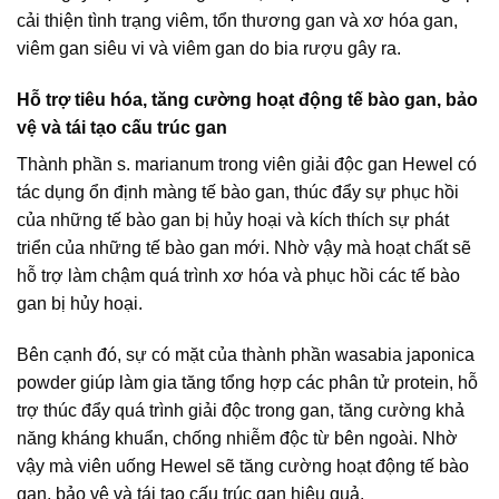
cải thiện tình trạng viêm, tổn thương gan và xơ hóa gan,
viêm gan siêu vi và viêm gan do bia rượu gây ra.
Hỗ trợ tiêu hóa, tăng cường hoạt động tế bào gan, bảo
vệ và tái tạo cấu trúc gan
Thành phần s. marianum trong viên giải độc gan Hewel có
tác dụng ổn định màng tế bào gan, thúc đẩy sự phục hồi
của những tế bào gan bị hủy hoại và kích thích sự phát
triển của những tế bào gan mới. Nhờ vậy mà hoạt chất sẽ
hỗ trợ làm chậm quá trình xơ hóa và phục hồi các tế bào
gan bị hủy hoại.
Bên cạnh đó, sự có mặt của thành phần wasabia japonica
powder giúp làm gia tăng tổng hợp các phân tử protein, hỗ
trợ thúc đẩy quá trình giải độc trong gan, tăng cường khả
năng kháng khuẩn, chống nhiễm độc từ bên ngoài. Nhờ
vậy mà viên uống Hewel sẽ tăng cường hoạt động tế bào
gan, bảo vệ và tái tạo cấu trúc gan hiệu quả.