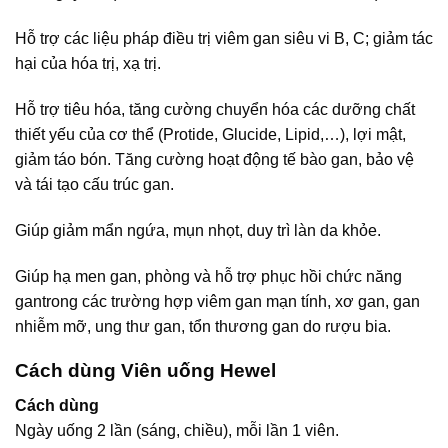
Hỗ trợ các liệu pháp điều trị viêm gan siêu vi B, C; giảm tác
hại của hóa trị, xạ trị.
Hỗ trợ tiêu hóa, tăng cường chuyển hóa các dưỡng chất
thiết yếu của cơ thể (Protide, Glucide, Lipid,…), lợi mật,
giảm táo bón. Tăng cường hoạt động tế bào gan, bảo vệ
và tái tạo cấu trúc gan.
Giúp giảm mẩn ngứa, mụn nhọt, duy trì làn da khỏe.
Giúp hạ men gan, phòng và hỗ trợ phục hồi chức năng
gantrong các trường hợp viêm gan mạn tính, xơ gan, gan
nhiễm mỡ, ung thư gan, tổn thương gan do rượu bia.
Cách dùng Viên uống Hewel
Cách dùng
Ngày uống 2 lần (sáng, chiều), mỗi lần 1 viên.