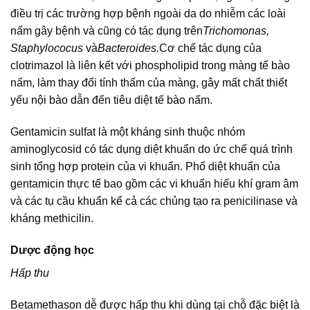
điều trị các trường hợp bệnh ngoài da do nhiễm các loài
nấm gây bệnh và cũng có tác dụng trên
Trichomonas,
Staphylococus
và
Bacteroides.
Cơ chế tác dụng của
clotrimazol là liên kết với phospholipid trong màng tế bào
nấm, làm thay đổi tính thấm của màng, gây mất chất thiết
yếu nội bào dẫn đến tiêu diệt tế bào nấm.
Gentamicin sulfat là một kháng sinh thuộc nhóm
aminoglycosid có tác dụng diệt khuẩn do ức chế quá trình
sinh tổng hợp protein của vi khuẩn. Phổ diệt khuẩn của
gentamicin thực tế bao gồm các vi khuẩn hiếu khí gram âm
và các tụ cầu khuẩn kể cả các chủng tạo ra penicilinase và
kháng methicilin.
Dược động học
Hấp thu
Betamethason dễ được hấp thu khi dùng tại chỗ đặc biệt là