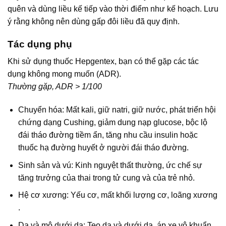
quên và dùng liều kế tiếp vào thời điểm như kế hoạch. Lưu
ý rằng không nên dùng gấp đôi liều đã quy định.
Tác dụng phụ
Khi sử dụng thuốc Hepgentex, bạn có thể gặp các tác
dụng không mong muốn (ADR).
Thường gặp, ADR > 1/100
Chuyển hóa: Mất kali, giữ natri, giữ nước, phát triển hội
chứng dạng Cushing, giảm dung nạp glucose, bộc lộ
đái tháo đường tiềm ẩn, tăng nhu cầu insulin hoặc
thuốc hạ đường huyết ở người đái tháo đường.
Sinh sản và vú: Kinh nguyệt thất thường, ức chế sự
tăng trưởng của thai trong tử cung và của trẻ nhỏ.
Hệ cơ xương: Yếu cơ, mất khối lượng cơ, loãng xương
.
Da và mô dưới da: Teo da và dưới da, áp xe vô khuẩn,