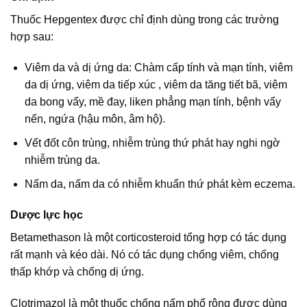
Thuốc Hepgentex được chỉ định dùng trong các trường
hợp sau:
Viêm da và dị ứng da: Chàm cấp tính và mạn tính, viêm
da dị ứng, viêm da tiếp xúc , viêm da tăng tiết bã, viêm
da bong vẩy, mề đay, liken phẳng mạn tính, bệnh vẩy
nến, ngứa (hậu môn, âm hộ).
Vết đốt côn trùng, nhiễm trùng thứ phát hay nghi ngờ
nhiễm trùng da.
Nấm da, nấm da có nhiễm khuẩn thứ phát kèm eczema.
Dược lực học
Betamethason là một corticosteroid tổng hợp có tác dụng
rất mạnh và kéo dài. Nó có tác dụng chống viêm, chống
thấp khớp và chống dị ứng.
Clotrimazol là một thuốc chống nấm phổ rộng được dùng