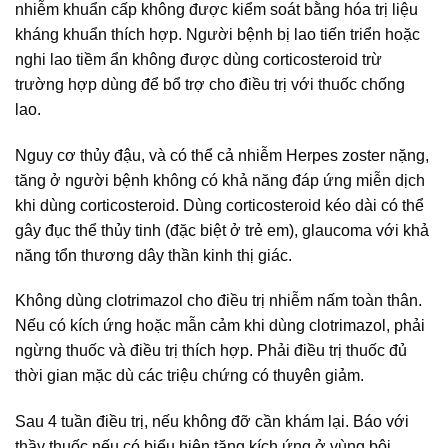
nhiễm khuẩn cấp không được kiểm soát bằng hóa trị liệu
kháng khuẩn thích hợp. Người bệnh bị lao tiến triển hoặc
nghi lao tiềm ẩn không được dùng corticosteroid trừ
trường hợp dùng để bổ trợ cho điều trị với thuốc chống
lao.
Nguy cơ thủy đậu, và có thể cả nhiễm Herpes zoster nặng,
tăng ở người bệnh không có khả năng đáp ứng miễn dịch
khi dùng corticosteroid. Dùng corticosteroid kéo dài có thể
gây đục thể thủy tinh (đặc biệt ở trẻ em), glaucoma với khả
năng tổn thương dây thần kinh thị giác.
Không dùng clotrimazol cho điều trị nhiễm nấm toàn thân.
Nếu có kích ứng hoặc mẫn cảm khi dùng clotrimazol, phải
ngừng thuốc và điều trị thích hợp. Phải điều trị thuốc đủ
thời gian mặc dù các triệu chứng có thuyên giảm.
Sau 4 tuần điều trị, nếu không đỡ cần khám lại. Báo với
thầy thuốc nếu có biểu hiện tăng kích ứng ở vùng bôi