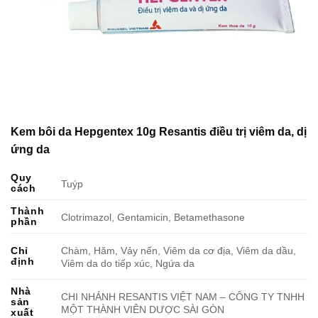
Kem bôi da Hepgentex 10g Resantis điều trị viêm da, dị
ứng da
Quy
Tuýp
cách
Thành
Clotrimazol, Gentamicin, Betamethasone
phần
Chàm, Hăm, Vảy nến, Viêm da cơ địa, Viêm da dầu,
Chỉ
định
Viêm da do tiếp xúc, Ngứa da
Nhà
CHI NHÁNH RESANTIS VIỆT NAM – CÔNG TY TNHH
sản
MỘT THÀNH VIÊN DƯỢC SÀI GÒN
xuất