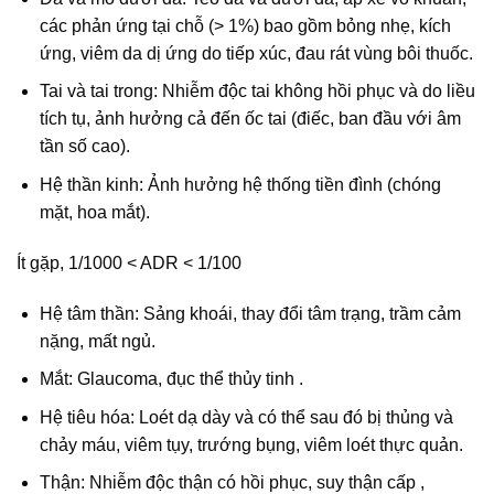
các phản ứng tại chỗ (> 1%) bao gồm bỏng nhẹ, kích
ứng, viêm da dị ứng do tiếp xúc, đau rát vùng bôi thuốc.
Tai và tai trong: Nhiễm độc tai không hồi phục và do liều
tích tụ, ảnh hưởng cả đến ốc tai (điếc, ban đầu với âm
tần số cao).
Hệ thần kinh: Ảnh hưởng hệ thống tiền đình (chóng
mặt, hoa mắt).
Ít gặp, 1/1000 < ADR < 1/100
Hệ tâm thần: Sảng khoái, thay đổi tâm trạng, trầm cảm
nặng, mất ngủ.
Mắt: Glaucoma, đục thể thủy tinh .
Hệ tiêu hóa: Loét dạ dày và có thể sau đó bị thủng và
chảy máu, viêm tụy, trướng bụng, viêm loét thực quản.
Thận: Nhiễm độc thận có hồi phục, suy thận cấp ,