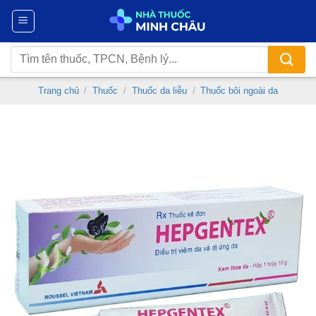
Chuyển
đến
nội
Tìm
dung
kiếm:
Trang chủ
/
Thuốc
/
Thuốc da liễu
/
Thuốc bôi ngoài da