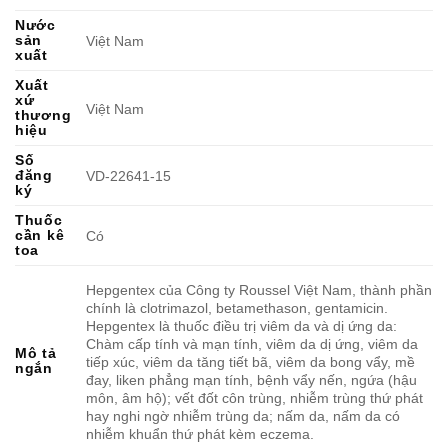
Nước
sản
Việt Nam
xuất
Xuất
xứ
Việt Nam
thương
hiệu
Số
đăng
VD-22641-15
ký
Thuốc
cần kê
Có
toa
Hepgentex của Công ty Roussel Việt Nam, thành phần
chính là clotrimazol, betamethason, gentamicin.
Hepgentex là thuốc điều trị viêm da và dị ứng da:
Chàm cấp tính và mạn tính, viêm da dị ứng, viêm da
Mô tả
tiếp xúc, viêm da tăng tiết bã, viêm da bong vẩy, mề
ngắn
đay, liken phẳng mạn tính, bệnh vẩy nến, ngứa (hậu
môn, âm hộ); vết đốt côn trùng, nhiễm trùng thứ phát
hay nghi ngờ nhiễm trùng da; nấm da, nấm da có
nhiễm khuẩn thứ phát kèm eczema.