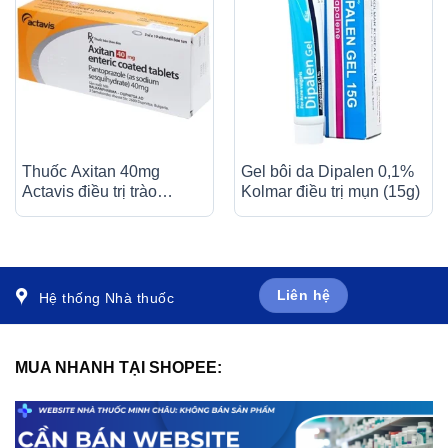
Thuốc Axitan 40mg
Gel bôi da Dipalen 0,1%
Actavis điều trị trào
Kolmar điều trị mụn (15g)
ngược dạ dày – thực
quản (3 vỉ x 10 viên)
Liên hệ
Hệ thống Nhà thuốc
MUA NHANH TẠI SHOPEE: