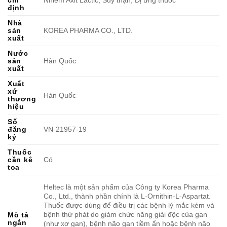
định
Nhà
sản
KOREA PHARMA CO., LTD.
xuất
Nước
sản
Hàn Quốc
xuất
Xuất
xứ
Hàn Quốc
thương
hiệu
Số
đăng
VN-21957-19
ký
Thuốc
cần kê
Có
toa
Heltec là một sản phẩm của Công ty Korea Pharma
Co., Ltd., thành phần chính là L-Ornithin-L-Aspartat.
Thuốc được dùng để điều trị các bệnh lý mắc kèm và
bệnh thứ phát do giảm chức năng giải độc của gan
Mô tả
ngắn
(như xơ gan), bệnh não gan tiềm ẩn hoặc bệnh não