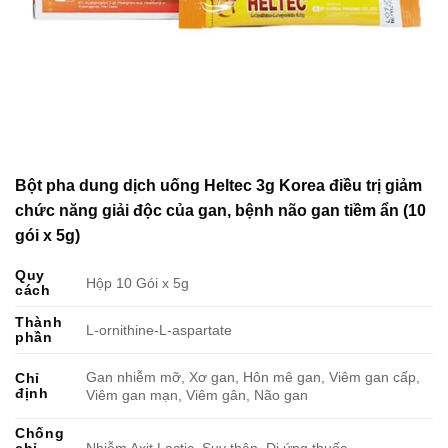
Bột pha dung dịch uống Heltec 3g Korea điều trị giảm
chức năng giải độc của gan, bệnh não gan tiềm ẩn (10
gói x 5g)
Quy
Hộp 10 Gói x 5g
cách
Thành
L-ornithine-L-aspartate
phần
Gan nhiễm mỡ, Xơ gan, Hôn mê gan, Viêm gan cấp,
Chỉ
định
Viêm gan mạn, Viêm gân, Não gan
Chống
chỉ
Nhiễm Axit Lactic, Suy thận, Dị ứng thuốc