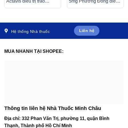
Actavis điều trị trào
5mg Phương Đông điều
ngược dạ dày – thực
trị các triệu chứng tiêu
quản (3 vỉ x 10 viên)
hóa, viêm dạ dày (30 gói
x 0,5g)
Liên hệ
Hệ thống Nhà thuốc
MUA NHANH TẠI SHOPEE:
Thông tin liên hệ Nhà Thuốc Minh Châu
Địa chỉ:
332 Phan Văn Trị, phường 11, quận Bình
Thạnh, Thành phố Hồ Chí Minh