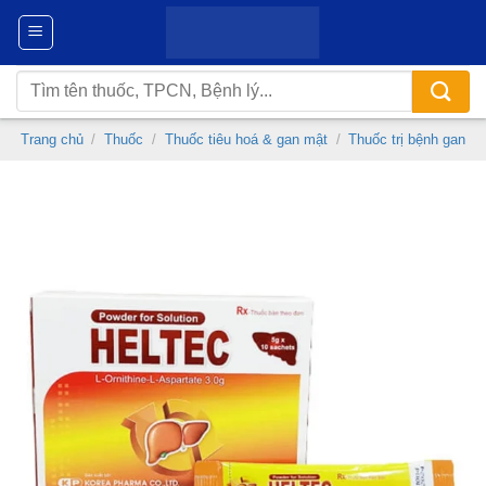
Chuyển
đến
nội
Tìm
dung
kiếm:
Trang chủ
/
Thuốc
/
Thuốc tiêu hoá & gan mật
/
Thuốc trị bệnh gan