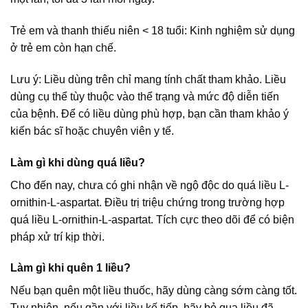
Trẻ em và thanh thiếu niên < 18 tuổi: Kinh nghiệm sử dụng
ở trẻ em còn hạn chế.
Lưu ý: Liều dùng trên chỉ mang tính chất tham khảo. Liều
dùng cụ thể tùy thuộc vào thể trạng và mức độ diễn tiến
của bệnh. Để có liều dùng phù hợp, bạn cần tham khảo ý
kiến bác sĩ hoặc chuyên viên y tế.
Làm gì khi dùng quá liều?
Cho đến nay, chưa có ghi nhận về ngộ độc do quá liều L-
ornithin-L-aspartat. Điều trị triệu chứng trong trường hợp
quá liều L-ornithin-L-aspartat. Tích cực theo dõi để có biện
pháp xử trí kịp thời.
Làm gì khi quên 1 liều?
Nếu bạn quên một liều thuốc, hãy dùng càng sớm càng tốt.
Tuy nhiên, nếu gần với liều kế tiếp, hãy bỏ qua liều đã