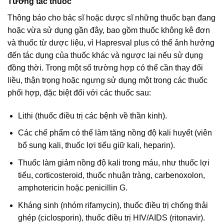
Tương tác thuốc
Thông báo cho bác sĩ hoặc dược sĩ những thuốc bạn đang
hoặc vừa sử dụng gần đây, bao gồm thuốc không kê đơn
và thuốc từ dược liệu, vì Hapresval plus có thể ảnh hưởng
đến tác dụng của thuốc khác và ngược lại nếu sử dụng
đồng thời. Trong một số trường hợp có thể cần thay đổi
liều, thận trọng hoặc ngưng sử dụng một trong các thuốc
phối hợp, đặc biệt đối với các thuốc sau:
Lithi (thuốc điều trị các bệnh về thần kinh).
Các chế phẩm có thể làm tăng nồng độ kali huyết (viên
bổ sung kali, thuốc lợi tiểu giữ kali, heparin).
Thuốc làm giảm nồng độ kali trong máu, như thuốc lợi
tiểu, corticosteroid, thuốc nhuận tràng, carbenoxolon,
amphotericin hoặc penicillin G.
Kháng sinh (nhóm rifamycin), thuốc điều trị chống thải
ghép (ciclosporin), thuốc điều trị HIV/AIDS (ritonavir).