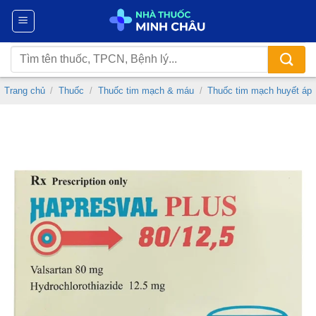
Chuyển
đến
nội
Tìm
dung
kiếm:
Trang chủ
/
Thuốc
/
Thuốc tim mạch & máu
/
Thuốc tim mạch huyết áp