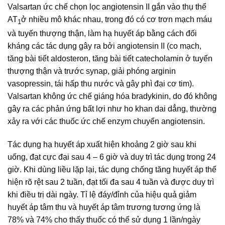
Valsartan ức chế chọn lọc angiotensin II gắn vào thụ thể
AT
ở nhiều mô khác nhau, trong đó có cơ trơn mạch máu
1
và tuyến thượng thận, làm hạ huyết áp bằng cách đối
kháng các tác dụng gây ra bởi angiotensin II (co mạch,
tăng bài tiết aldosteron, tăng bài tiết catecholamin ở tuyến
thượng thận và trước synap, giải phóng arginin
vasopressin, tái hấp thu nước và gây phì đại cơ tim).
Valsartan không ức chế giáng hóa bradykinin, do đó không
gây ra các phản ứng bất lợi như ho khan dai dẳng, thường
xảy ra với các thuốc ức chế enzym chuyển angiotensin.
Tác dụng hạ huyết áp xuất hiện khoảng 2 giờ sau khi
uống, đạt cực đại sau 4 – 6 giờ và duy trì tác dụng trong 24
giờ. Khi dùng liều lặp lại, tác dụng chống tăng huyết áp thể
hiện rõ rệt sau 2 tuần, đạt tối đa sau 4 tuần và được duy trì
khi điều trị dài ngày. Tỉ lệ đáy/đỉnh của hiệu quả giảm
huyết áp tâm thu và huyết áp tâm trương tương ứng là
78% và 74% cho thấy thuốc có thể sử dụng 1 lần/ngày