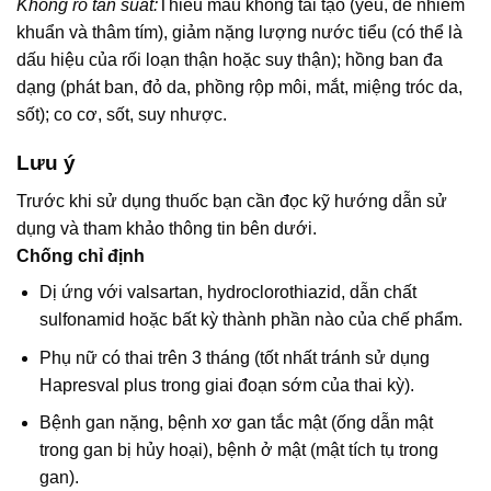
Không rõ tần suất:
Thiếu máu không tái tạo (yếu, dễ nhiễm
khuẩn và thâm tím), giảm nặng lượng nước tiểu (có thể là
dấu hiệu của rối loạn thận hoặc suy thận); hồng ban đa
dạng (phát ban, đỏ da, phồng rộp môi, mắt, miệng tróc da,
sốt); co cơ, sốt, suy nhược.
Lưu ý
Trước khi sử dụng thuốc bạn cần đọc kỹ hướng dẫn sử
dụng và tham khảo thông tin bên dưới.
Chống chỉ định
Dị ứng với valsartan, hydroclorothiazid, dẫn chất
sulfonamid hoặc bất kỳ thành phần nào của chế phẩm.
Phụ nữ có thai trên 3 tháng (tốt nhất tránh sử dụng
Hapresval plus trong giai đoạn sớm của thai kỳ).
Bệnh gan nặng, bệnh xơ gan tắc mật (ống dẫn mật
trong gan bị hủy hoại), bệnh ở mật (mật tích tụ trong
gan).