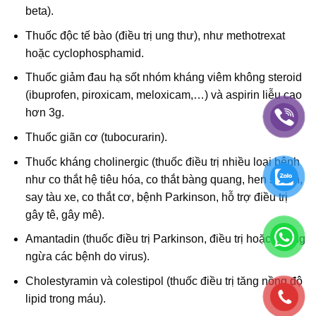
beta).
Thuốc độc tế bào (điều trị ung thư), như methotrexat
hoặc cyclophosphamid.
Thuốc giảm đau hạ sốt nhóm kháng viêm không steroid
(ibuprofen, piroxicam, meloxicam,…) và aspirin liễu cao
hơn 3g.
Thuốc giãn cơ (tubocurarin).
Thuốc kháng cholinergic (thuốc điều trị nhiều loại bệnh
như co thắt hệ tiêu hóa, co thắt bàng quang, hen suyễn,
say tàu xe, co thắt cơ, bệnh Parkinson, hỗ trợ điều trị
gây tê, gây mê).
Amantadin (thuốc điều trị Parkinson, điều trị hoặc phòng
ngừa các bệnh do virus).
Cholestyramin và colestipol (thuốc điều trị tăng nồng độ
lipid trong máu).