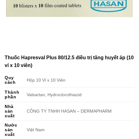
Thuốc Hapresval Plus 80/12.5 điều trị tăng huyết áp (10
vỉ x 10 viên)
Quy
Hộp 10 Vỉ x 10 Viên
cách
Thành
Valsartan, Hydroclorothiazid
phần
Nhà
sản
CÔNG TY TNHH HASAN – DERMAPHARM
xuất
Nước
sản
Việt Nam
xuất