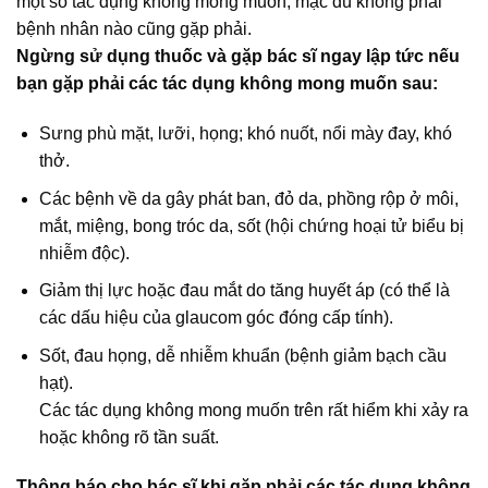
một số tác dụng không mong muốn, mặc dù không phải
bệnh nhân nào cũng gặp phải.
Ngừng sử dụng thuốc và gặp bác sĩ ngay lập tức nếu
bạn gặp phải các tác dụng không mong muốn sau:
Sưng phù mặt, lưỡi, họng; khó nuốt, nổi mày đay, khó
thở.
Các bệnh về da gây phát ban, đỏ da, phồng rộp ở môi,
mắt, miệng, bong tróc da, sốt (hội chứng hoại tử biểu bị
nhiễm độc).
Giảm thị lực hoặc đau mắt do tăng huyết áp (có thể là
các dấu hiệu của glaucom góc đóng cấp tính).
Sốt, đau họng, dễ nhiễm khuẩn (bệnh giảm bạch cầu
hạt).
Các tác dụng không mong muốn trên rất hiểm khi xảy ra
hoặc không rõ tần suất.
Thông báo cho bác sĩ khi gặp phải các tác dụng không