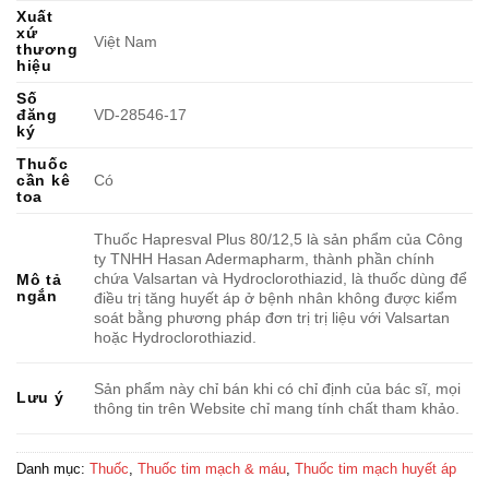
Xuất
xứ
Việt Nam
thương
hiệu
Số
đăng
VD-28546-17
ký
Thuốc
cần kê
Có
toa
Thuốc Hapresval Plus 80/12,5 là sản phẩm của Công
ty TNHH Hasan Adermapharm, thành phần chính
chứa Valsartan và Hydroclorothiazid, là thuốc dùng để
Mô tả
ngắn
điều trị tăng huyết áp ở bệnh nhân không được kiểm
soát bằng phương pháp đơn trị trị liệu với Valsartan
hoặc Hydroclorothiazid.
Sản phẩm này chỉ bán khi có chỉ định của bác sĩ, mọi
Lưu ý
thông tin trên Website chỉ mang tính chất tham khảo.
Danh mục:
Thuốc
,
Thuốc tim mạch & máu
,
Thuốc tim mạch huyết áp