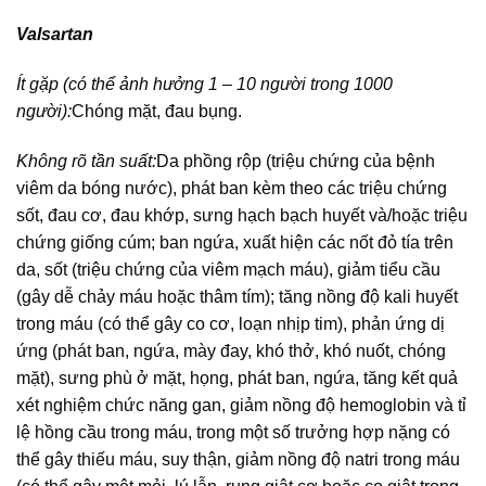
Valsartan
Ít gặp (có thể ảnh hưởng 1 – 10 người trong 1000
người):
Chóng mặt, đau bụng.
Không rõ tần suất:
Da phồng rộp (triệu chứng của bệnh
viêm da bóng nước), phát ban kèm theo các triệu chứng
sốt, đau cơ, đau khớp, sưng hạch bạch huyết và/hoặc triệu
chứng giống cúm; ban ngứa, xuất hiện các nốt đỏ tía trên
da, sốt (triệu chứng của viêm mạch máu), giảm tiểu cầu
(gây dễ chảy máu hoặc thâm tím); tăng nồng độ kali huyết
trong máu (có thể gây co cơ, loạn nhịp tim), phản ứng dị
ứng (phát ban, ngứa, mày đay, khó thở, khó nuốt, chóng
mặt), sưng phù ở mặt, họng, phát ban, ngứa, tăng kết quả
xét nghiệm chức năng gan, giảm nồng độ hemoglobin và tỉ
lệ hồng cầu trong máu, trong một số trưởng hợp nặng có
thể gây thiếu máu, suy thận, giảm nồng độ natri trong máu