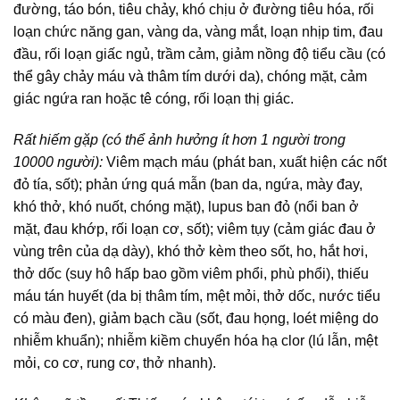
đường, táo bón, tiêu chảy, khó chịu ở đường tiêu hóa, rối
loạn chức năng gan, vàng da, vàng mắt, loạn nhịp tim, đau
đầu, rối loạn giấc ngủ, trầm cảm, giảm nồng độ tiểu cầu (có
thể gây chảy máu và thâm tím dưới da), chóng mặt, cảm
giác ngứa ran hoặc tê cóng, rối loạn thị giác.
Rất hiếm gặp (có thể ảnh hưởng ít hơn 1 người trong
10000 người):
Viêm mạch máu (phát ban, xuất hiện các nốt
đỏ tía, sốt); phản ứng quá mẫn (ban da, ngứa, mày đay,
khó thở, khó nuốt, chóng mặt), lupus ban đỏ (nổi ban ở
mặt, đau khớp, rối loạn cơ, sốt); viêm tụy (cảm giác đau ở
vùng trên của dạ dày), khó thở kèm theo sốt, ho, hắt hơi,
thở dốc (suy hô hấp bao gồm viêm phổi, phù phổi), thiếu
máu tán huyết (da bị thâm tím, mệt mỏi, thở dốc, nước tiểu
có màu đen), giảm bạch cầu (sốt, đau họng, loét miệng do
nhiễm khuẩn); nhiễm kiềm chuyển hóa hạ clor (lú lẫn, mệt
mỏi, co cơ, rung cơ, thở nhanh).