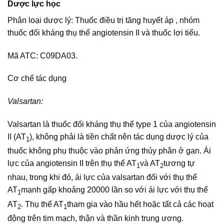
Dược lực học
Phân loại dược lý: Thuốc điều trị tăng huyết áp , nhóm
thuốc đối kháng thụ thể angiotensin II và thuốc lợi tiểu.
Mã ATC: C09DA03.
Cơ chế tác dụng
Valsartan:
Valsartan là thuốc đối kháng thụ thể type 1 của angiotensin
II (AT
), không phải là tiền chất nên tác dụng dược lý của
1
thuốc không phụ thuộc vào phản ứng thủy phân ở gan. Ái
lực của angiotensin II trên thụ thể AT
và AT
tương tự
1
2
nhau, trong khi đó, ái lực của valsartan đối với thụ thể
AT
mạnh gấp khoảng 20000 lần so với ái lực với thụ thể
1
AT
. Thụ thể AT
tham gia vào hầu hết hoặc tất cả các hoạt
2
1
động trên tim mạch, thận và thần kinh trung ương.