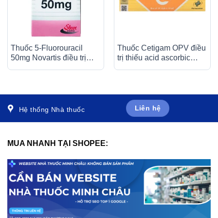
Thuốc 5-Fluorouracil
Thuốc Cetigam OPV điều
50mg Novartis điều trị
trị thiếu acid ascorbic
giảm nhẹ trong nhiều loại
(bệnh Scorbut), tăng
ung thư (10ml)
cường sức đề kháng cho
cơ thể (20 ống x 10ml)
Liên hệ
Hệ thống Nhà thuốc
MUA NHANH TẠI SHOPEE: