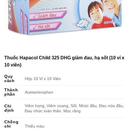
Thuốc Hapacol Child 325 DHG giảm đau, hạ sốt (10 vỉ x
10 viên)
Quy
Hộp 10 Vỉ x 10 Viên
cách
Thành
Acetaminophen
phần
Viêm họng, Viêm xoang, Sốt, Nhức đầu, Đau nửa đầu,
Chỉ
định
Đau nhức toàn thân, Mọc răng
Chống
chỉ
Thiếu máu