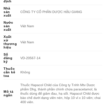
định
Nhà
sản
CÔNG TY CỔ PHẦN DƯỢC HẬU GIANG
xuất
Nước
sản
Việt Nam
xuất
Xuất
xứ
Việt Nam
thương
hiệu
Số
đăng
VD-20567-14
ký
Thuốc
cần kê
Không
toa
Thuốc Hapacol Child của Công ty Tnhh Mtv Dược
phẩm Dhg, thành phần chính chứa paracetamol, là
Mô tả
thuốc dùng để giảm đau, hạ sốt. Hapacol Child được
ngắn
bào chế dưới dạng viên nén, hộp 10 vỉ x 10 viên; chai
400 viên.