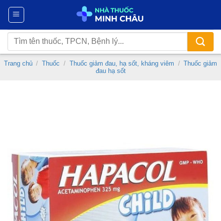
Chuyển
đến
nội
Tìm
dung
kiếm:
Trang chủ
/
Thuốc
/
Thuốc giảm đau, hạ sốt, kháng viêm
/
Thuốc giảm
đau hạ sốt