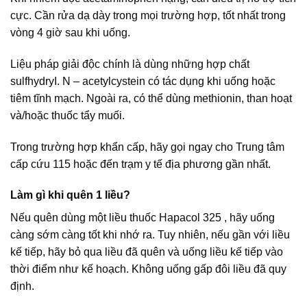
cực. Cần rửa dạ dày trong mọi trường hợp, tốt nhất trong
vòng 4 giờ sau khi uống.
Liệu pháp giải độc chính là dùng những hợp chất
sulfhydryI. N – acetylcystein có tác dụng khi uống hoặc
tiêm tĩnh mạch. Ngoài ra, có thể dùng methionin, than hoạt
và/hoặc thuốc tẩy muối.
Trong trường hợp khẩn cấp, hãy gọi ngay cho Trung tâm
cấp cứu 115 hoặc đến trạm y tế địa phương gần nhất.
Làm gì khi quên 1 liều?
Nếu quên dùng một liều thuốc Hapacol 325 , hãy uống
càng sớm càng tốt khi nhớ ra. Tuy nhiên, nếu gần với liều
kế tiếp, hãy bỏ qua liều đã quên và uống liều kế tiếp vào
thời điểm như kế hoạch. Không uống gấp đôi liều đã quy
định.