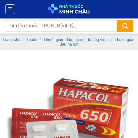
Chuyển
đến
nội
Tìm
dung
kiếm:
Trang chủ
/
Thuốc
/
Thuốc giảm đau, hạ sốt, kháng viêm
/
Thuốc giảm
đau hạ sốt