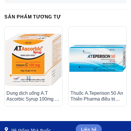
SẢN PHẨM TƯƠNG TỰ
Dung dịch uống A.T
Thuốc A.Teperison 50 An
Ascorbic Syrup 100mg bổ
Thiên Pharma điều trị
sung vitamin C, điều trị
thoái hóa cột sống cổ,
bệnh scorbut (30 gói x
bệnh mạch máu não (3 vỉ
5ml)
x 10 viên)
Liên hệ
Hệ thống Nhà thuốc