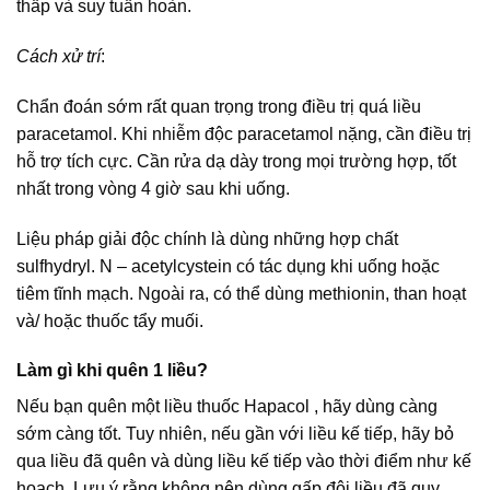
thấp và suy tuần hoàn.
Cách xử trí
:
Chẩn đoán sớm rất quan trọng trong điều trị quá liều
paracetamol. Khi nhiễm độc paracetamol nặng, cần điều trị
hỗ trợ tích cực. Cần rửa dạ dày trong mọi trường hợp, tốt
nhất trong vòng 4 giờ sau khi uống.
Liệu pháp giải độc chính là dùng những hợp chất
sulfhydryl. N – acetylcystein có tác dụng khi uống hoặc
tiêm tĩnh mạch. Ngoài ra, có thể dùng methionin, than hoạt
và/ hoặc thuốc tẩy muối.
Làm gì khi quên 1 liều?
Nếu bạn quên một liều thuốc Hapacol , hãy dùng càng
sớm càng tốt. Tuy nhiên, nếu gần với liều kế tiếp, hãy bỏ
qua liều đã quên và dùng liều kế tiếp vào thời điểm như kế
hoạch. Lưu ý rằng không nên dùng gấp đôi liều đã quy