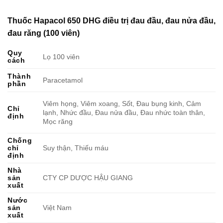
Thuốc Hapacol 650 DHG điều trị đau đầu, đau nửa đầu,
đau răng (100 viên)
Quy
Lọ 100 viên
cách
Thành
Paracetamol
phần
Viêm họng, Viêm xoang, Sốt, Đau bụng kinh, Cảm
Chỉ
lạnh, Nhức đầu, Đau nửa đầu, Đau nhức toàn thân,
định
Mọc răng
Chống
chỉ
Suy thận, Thiếu máu
định
Nhà
sản
CTY CP DƯỢC HẬU GIANG
xuất
Nước
sản
Việt Nam
xuất