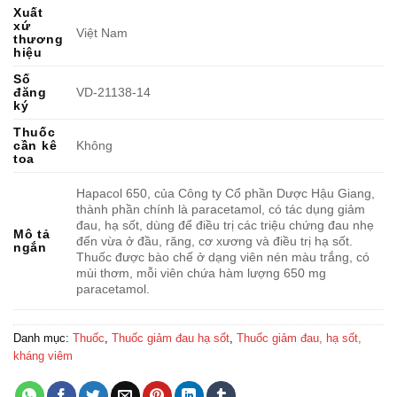
Xuất
xứ
Việt Nam
thương
hiệu
Số
đăng
VD-21138-14
ký
Thuốc
cần kê
Không
toa
Hapacol 650, của Công ty Cổ phần Dược Hậu Giang,
thành phần chính là paracetamol, có tác dụng giảm
đau, hạ sốt, dùng để điều trị các triệu chứng đau nhẹ
Mô tả
đến vừa ở đầu, răng, cơ xương và điều trị hạ sốt.
ngắn
Thuốc được bào chế ở dạng viên nén màu trắng, có
mùi thơm, mỗi viên chứa hàm lượng 650 mg
paracetamol.
Danh mục:
Thuốc
,
Thuốc giảm đau hạ sốt
,
Thuốc giảm đau, hạ sốt,
kháng viêm