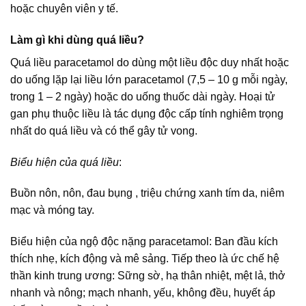
hoặc chuyên viên y tế.
Làm gì khi dùng quá liều?
Quá liều paracetamol do dùng một liều độc duy nhất hoặc
do uống lặp lại liều lớn paracetamol (7,5 – 10 g mỗi ngày,
trong 1 – 2 ngày) hoặc do uống thuốc dài ngày. Hoại tử
gan phụ thuộc liều là tác dụng độc cấp tính nghiêm trọng
nhất do quá liều và có thể gây tử vong.
Biểu hiện của quá liều
:
Buồn nôn, nôn, đau bụng , triệu chứng xanh tím da, niêm
mạc và móng tay.
Biểu hiện của ngộ độc nặng paracetamol: Ban đầu kích
thích nhẹ, kích động và mê sảng. Tiếp theo là ức chế hệ
thần kinh trung ương: Sững sờ, hạ thân nhiệt, mệt lả, thở
nhanh và nông; mạch nhanh, yếu, không đều, huyết áp