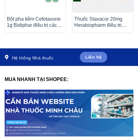
Bột pha tiêm Cefotaxone
Thuốc Stavacor 20mg
1g Bidiphar điều trị các
Herabiopharm điều trị
bệnh nhiễm khuẩn nặng
tăng cholesterol máu (3 vỉ
(10 lọ)
x 10 viên)
Liên hệ
Hệ thống Nhà thuốc
MUA NHANH TẠI SHOPEE: