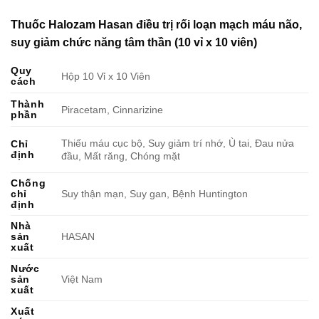
Thuốc Halozam Hasan điều trị rối loạn mạch máu não,
suy giảm chức năng tâm thần (10 vỉ x 10 viên)
Quy
Hộp 10 Vỉ x 10 Viên
cách
Thành
Piracetam, Cinnarizine
phần
Thiếu máu cục bộ, Suy giảm trí nhớ, Ù tai, Đau nửa
Chỉ
định
đầu, Mất răng, Chóng mặt
Chống
chỉ
Suy thận mạn, Suy gan, Bệnh Huntington
định
Nhà
sản
HASAN
xuất
Nước
sản
Việt Nam
xuất
Xuất