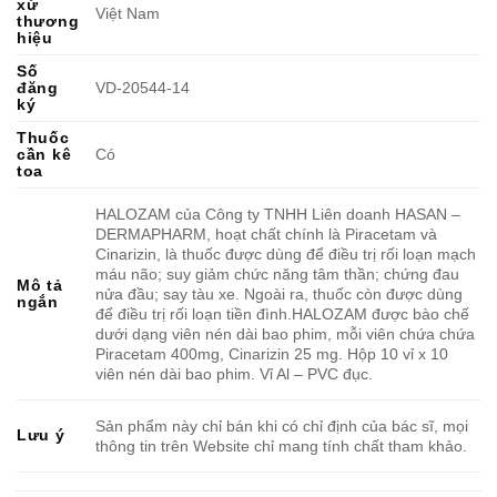
xứ
Việt Nam
thương
hiệu
Số
đăng
VD-20544-14
ký
Thuốc
cần kê
Có
toa
HALOZAM của Công ty TNHH Liên doanh HASAN –
DERMAPHARM, hoạt chất chính là Piracetam và
Cinarizin, là thuốc được dùng để điều trị rối loạn mạch
máu não; suy giảm chức năng tâm thần; chứng đau
Mô tả
nửa đầu; say tàu xe. Ngoài ra, thuốc còn được dùng
ngắn
để điều trị rối loạn tiền đình.HALOZAM được bào chế
dưới dạng viên nén dài bao phim, mỗi viên chứa chứa
Piracetam 400mg, Cinarizin 25 mg. Hộp 10 vỉ x 10
viên nén dài bao phim. Vỉ Al – PVC đục.
Sản phẩm này chỉ bán khi có chỉ định của bác sĩ, mọi
Lưu ý
thông tin trên Website chỉ mang tính chất tham khảo.