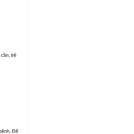
cần, trẻ
 bệnh. Để