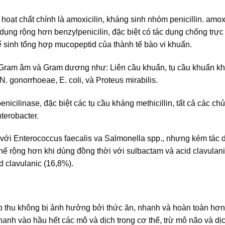
 chất chính là amoxicilin, kháng sinh nhóm penicillin. amoxic
 dụng rộng hơn benzylpenicilin, đặc biệt có tác dụng chống trự
ế sinh tổng hợp mucopeptid của thành tế bào vi khuẩn.
ẩn Gram âm và Gram dương như: Liên cầu khuẩn, tụ cầu khuẩn k
. gonorrhoeae, E. coli, và Proteus mirabilis.
enicilinase, đặc biệt các tụ cầu kháng methicillin, tất cả các ch
terobacter.
ối với Enterococcus faecalis va Salmonella spp., nhưng kém tác
thể rộng hơn khi dùng đồng thời với sulbactam và acid clavulan
d clavulanic (16,8%).
ấp thu không bị ảnh hưởng bởi thức ăn, nhanh và hoàn toàn hơ
hanh vào hầu hết các mô và dịch trong cơ thể, trừ mô não và dị