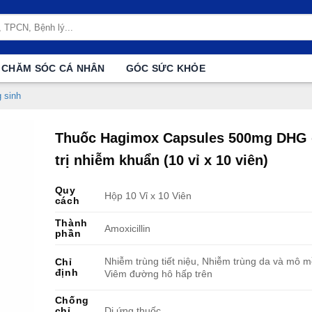
CHĂM SÓC CÁ NHÂN
GÓC SỨC KHỎE
 sinh
Thuốc Hagimox Capsules 500mg DHG 
trị nhiễm khuẩn (10 vỉ x 10 viên)
Quy
Hộp 10 Vỉ x 10 Viên
cách
Thành
Amoxicillin
phần
Nhiễm trùng tiết niệu, Nhiễm trùng da và mô 
Chỉ
định
Viêm đường hô hấp trên
Chống
chỉ
Dị ứng thuốc