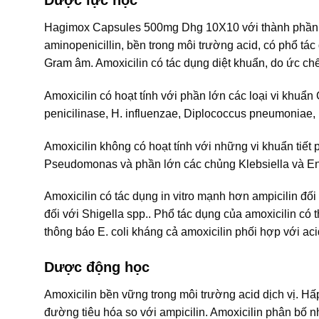
Hagimox Capsules 500mg Dhg 10X10 với thành phần hoạt
aminopenicillin, bền trong môi trường acid, có phổ tác
Gram âm. Amoxicilin có tác dụng diệt khuẩn, do ức ch
Amoxicilin có hoạt tính với phần lớn các loại vi khu
penicilinase, H. influenzae, Diplococcus pneumoniae, N
Amoxicilin không có hoạt tính với những vi khuẩn tiết p
Pseudomonas và phần lớn các chủng Klebsiella và En
Amoxicilin có tác dụng in vitro mạnh hơn ampicilin đ
đối với Shigella spp.. Phổ tác dụng của amoxicilin có 
thông báo E. coli kháng cả amoxicilin phối hợp với aci
Dược động học
Amoxicilin bền vững trong môi trường acid dịch vị. H
đường tiêu hóa so với ampicilin. Amoxicilin phân bố n