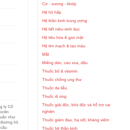
Cơ - xương - khớp
Hệ hô hấp
Hệ thần kinh trung ương
Hệ tiết niệu-sinh dục
Hệ tiêu hóa & gan mật
Hệ tim mạch & tạo máu
Mắt
Miếng dán, cao xoa, dầu
Thuốc bổ & vitamin
Thuốc chống ung thư
Thuốc da liễu
Thuốc dị ứng
Thuốc giải độc, khử độc và hỗ trợ cai
g ty Cổ
nghiện
cilin
huẩn như
Thuốc giảm đau, hạ sốt, kháng viêm
 đường hô
 cầu
Thuốc hệ thần kinh