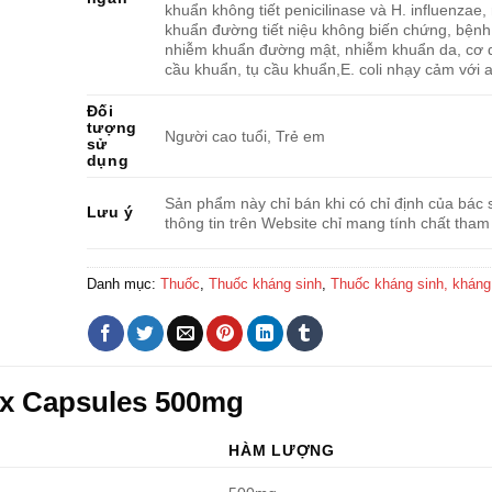
khuẩn không tiết penicilinase và H. influenzae,
khuẩn đường tiết niệu không biến chứng, bệnh 
nhiễm khuẩn đường mật, nhiễm khuẩn da, cơ d
cầu khuẩn, tụ cầu khuẩn,E. coli nhạy cảm với a
Đối
tượng
Người cao tuổi, Trẻ em
sử
dụng
Sản phẩm này chỉ bán khi có chỉ định của bác s
Lưu ý
thông tin trên Website chỉ mang tính chất tham
Danh mục:
Thuốc
,
Thuốc kháng sinh
,
Thuốc kháng sinh, khán
ox Capsules 500mg
HÀM LƯỢNG