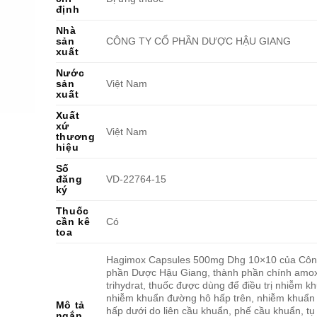
định
Nhà
sản
CÔNG TY CỔ PHẦN DƯỢC HẬU GIANG
xuất
Nước
sản
Việt Nam
xuất
Xuất
xứ
Việt Nam
thương
hiệu
Số
đăng
VD-22764-15
ký
Thuốc
cần kê
Có
toa
Hagimox Capsules 500mg Dhg 10×10 của Côn
phần Dược Hậu Giang, thành phần chính amoxi
trihydrat, thuốc được dùng để điều trị nhiễm k
nhiễm khuẩn đường hô hấp trên, nhiễm khuẩn
Mô tả
hấp dưới do liên cầu khuẩn, phế cầu khuẩn, tụ
ngắn