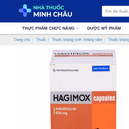
Chuyển
Tìm
đến
kiếm:
nội
dung
THỰC PHẨM CHỨC NĂNG
DƯỢC MỸ PHẨM
Trang chủ
/
Thuốc
/
Thuốc kháng sinh, kháng nấm
/
Thuốc kháng