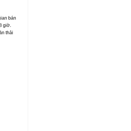
gian bán
8 giờ.
ần thải