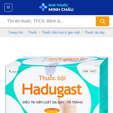
Chuyển
đến
nội
Tìm
dung
kiếm:
Trang chủ
/
Thuốc
/
Thuốc tiêu hoá & gan mật
/
Thuốc dạ dày