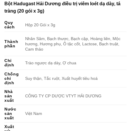
Bột Hadugast Hải Dương điều trị viêm loét dạ dày, tá
tràng (20 gói x 3g)
Quy
Hộp 20 Gói x 3g
cách
Nhân Sâm, Bạch thược, Bạch cập, Hoàng liên, Mộc
Thành
hương, Hương phụ, Ô tặc cốt, Lactose, Bạch truật,
phần
Cam thảo
Chỉ
Trào ngược dạ dày, Ợ chua
định
Chống
chỉ
Suy thận, Tắc ruột, Xuất huyết tiêu hoá
định
Nhà
sản
CÔNG TY CP DƯỢC VTYT HẢI DƯƠNG
xuất
Nước
sản
Việt Nam
xuất
Xuất