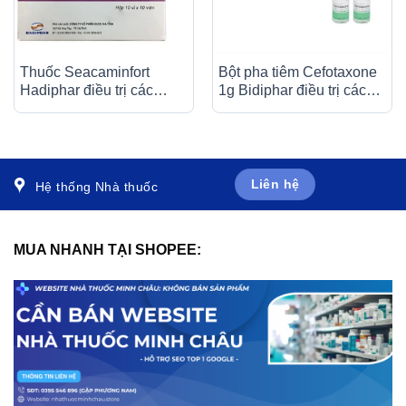
Thuốc Seacaminfort
Bột pha tiêm Cefotaxone
Hadiphar điều trị các
1g Bidiphar điều trị các
bệnh lý thần kinh ngoại
bệnh nhiễm khuẩn nặng
biên (10 vỉ x 10 viên)
(10 lọ)
Liên hệ
Hệ thống Nhà thuốc
MUA NHANH TẠI SHOPEE: