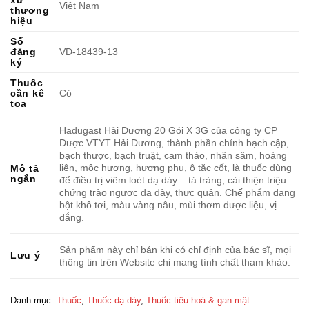
xứ
Việt Nam
thương
hiệu
Số
đăng
VD-18439-13
ký
Thuốc
cần kê
Có
toa
Hadugast Hải Dương 20 Gói X 3G của công ty CP
Dược VTYT Hải Dương, thành phần chính bạch cập,
bạch thược, bạch truật, cam thảo, nhân sâm, hoàng
liên, mộc hương, hương phụ, ô tặc cốt, là thuốc dùng
Mô tả
ngắn
để điều trị viêm loét dạ dày – tá tràng, cải thiện triệu
chứng trào ngược dạ dày, thực quản. Chế phẩm dạng
bột khô tơi, màu vàng nâu, mùi thơm dược liệu, vị
đắng.
Sản phẩm này chỉ bán khi có chỉ định của bác sĩ, mọi
Lưu ý
thông tin trên Website chỉ mang tính chất tham khảo.
Danh mục:
Thuốc
,
Thuốc dạ dày
,
Thuốc tiêu hoá & gan mật