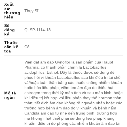
Xuất
xứ
Thụy Sĩ
thương
hiệu
Số
đăng
QLSP-1114-18
ký
Thuốc
cần kê
Có
toa
Viên đặt âm đạo Gynoflor là sản phẩm của Haupt
Pharma, có thành phần chính là Lactobacillus
acidophilus, Estriol. Đây là thuốc được sử dụng để
phục hồi vi khuẩn Lactobacillus sau khi điều trị tại chỗ
và/hoặc toàn thân bằng các thuốc chống nhiễm khuẩn
hoặc hóa liệu pháp; viêm teo âm đạo do thiếu hụt
estrogen trong thời kỳ mãn tính và sau mãn kinh, hoặc
Mô tả
ngắn
khi điều trị kết hợp với liệu pháp thay thế hormon toàn
thân; tiết dịch âm đạo không rõ nguyên nhân hoặc các
trường hợp bệnh âm đạo do vi khuẩn và bệnh nấm
Candida âm đạo từ nhẹ đến trung bình, trường hợp
mà không nhất thiết phải sử dụng liệu pháp kháng
khuẩn; điều trị dự phòng các nhiễm khuẩn âm đạo tái