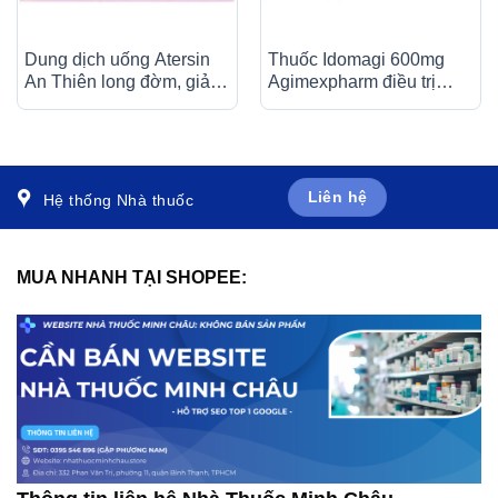
Dung dịch uống Atersin
Thuốc Idomagi 600mg
An Thiên long đờm, giảm
Agimexpharm điều trị
ho do hen phế quản, viêm
nhiễm trùng do
phế quản (30 ống x 5ml)
Enterococcus faecum (3
vỉ x 10 viên)
Liên hệ
Hệ thống Nhà thuốc
MUA NHANH TẠI SHOPEE: