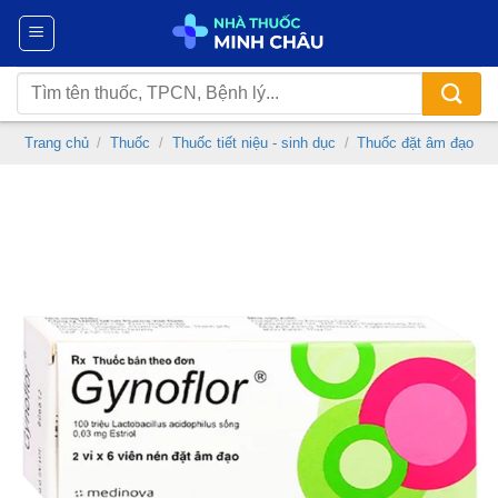
Chuyển
đến
nội
Tìm
dung
kiếm:
Trang chủ
/
Thuốc
/
Thuốc tiết niệu - sinh dục
/
Thuốc đặt âm đạo