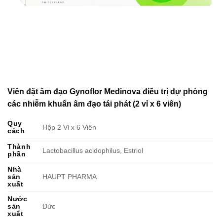
Viên đặt âm đạo Gynoflor Medinova điều trị dự phòng
các nhiễm khuẩn âm đạo tái phát (2 vỉ x 6 viên)
Quy
Hộp 2 Vỉ x 6 Viên
cách
Thành
Lactobacillus acidophilus, Estriol
phần
Nhà
sản
HAUPT PHARMA
xuất
Nước
sản
Đức
xuất