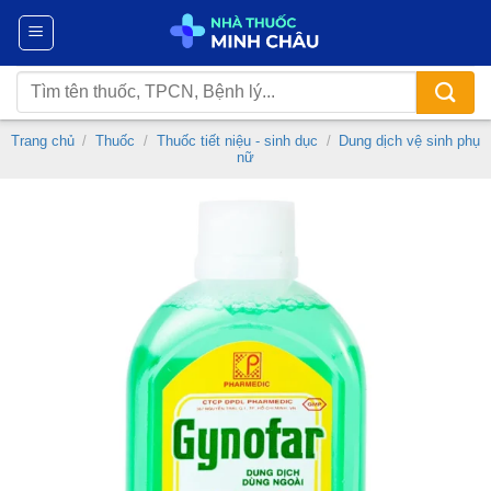
Chuyển
đến
nội
Tìm
dung
kiếm:
Trang chủ
/
Thuốc
/
Thuốc tiết niệu - sinh dục
/
Dung dịch vệ sinh phụ
nữ