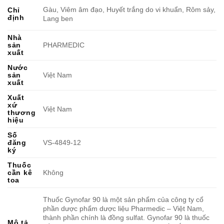
Gàu, Viêm âm đạo, Huyết trắng do vi khuẩn, Rôm sảy,
Chỉ
định
Lang ben
Nhà
sản
PHARMEDIC
xuất
Nước
sản
Việt Nam
xuất
Xuất
xứ
Việt Nam
thương
hiệu
Số
đăng
VS-4849-12
ký
Thuốc
cần kê
Không
toa
Thuốc Gynofar 90 là một sản phẩm của công ty cổ
phần dược phẩm dược liệu Pharmedic – Việt Nam,
thành phần chính là đồng sulfat. Gynofar 90 là thuốc
Mô tả