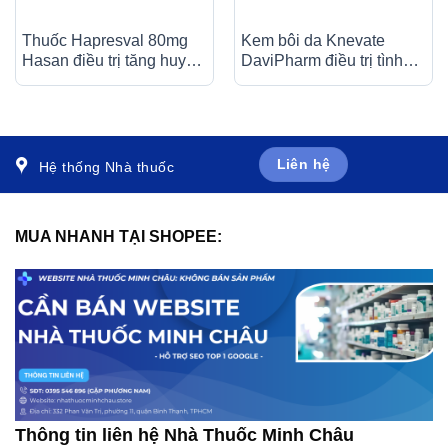
Thuốc Hapresval 80mg
Kem bôi da Knevate
Hasan điều trị tăng huyết
DaviPharm điều trị tình
áp nguyên phát (10 vỉ x
trạng ngứa, vẩy nến, da
10 viên)
đóng vảy, mẩn đỏ (10g)
Liên hệ
Hệ thống Nhà thuốc
MUA NHANH TẠI SHOPEE:
Thông tin liên hệ Nhà Thuốc Minh Châu