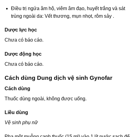
Ðiều trị ngứa âm hộ, viêm âm đạo, huyết trắng và sát
trùng ngoài da: Vết thương, mụn nhọt, rôm sảy .
Dược lực học
Chưa có báo cáo.
Dược động học
Chưa có báo cáo.
Cách dùng Dung dịch vệ sinh Gynofar
Cách dùng
Thuốc dùng ngoài, không được uống.
Liều dùng
Vệ sinh phụ nữ
Pha một muỗng canh thuốc (15 ml) vào 1 lít nước sạch để