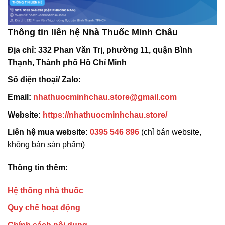
Thông tin liên hệ Nhà Thuốc Minh Châu
Địa chỉ:
332 Phan Văn Trị, phường 11, quận Bình
Thạnh, Thành phố Hồ Chí Minh
Số điện thoại/ Zalo:
Email:
nhathuocminhchau.store@gmail.com
Website:
https://nhathuocminhchau.store/
Liên hệ mua website:
0395 546 896
(chỉ bán website,
không bán sản phẩm)
Thông tin thêm:
Hệ thống nhà thuốc
Quy chế hoạt động