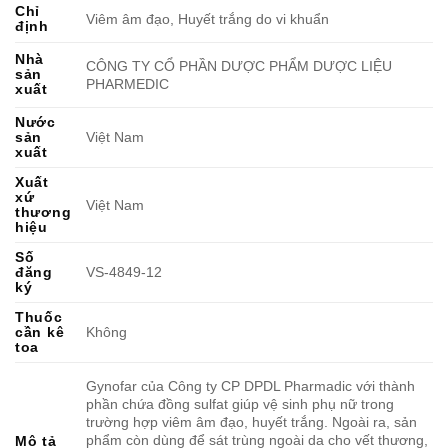
Chỉ
Viêm âm đạo, Huyết trắng do vi khuẩn
định
Nhà
CÔNG TY CỔ PHẦN DƯỢC PHẨM DƯỢC LIỆU
sản
PHARMEDIC
xuất
Nước
sản
Việt Nam
xuất
Xuất
xứ
Việt Nam
thương
hiệu
Số
đăng
VS-4849-12
ký
Thuốc
cần kê
Không
toa
Gynofar của Công ty CP DPDL Pharmadic với thành
phần chứa đồng sulfat giúp vệ sinh phụ nữ trong
trường hợp viêm âm đạo, huyết trắng. Ngoài ra, sản
phẩm còn dùng để sát trùng ngoài da cho vết thương,
Mô tả