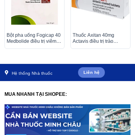
Bột pha uống Fogicap 40
Thuốc Axitan 40mg
Medbolide điều trị viêm
Actavis điều trị trào
loét dạ dày, đường tiêu
ngược dạ dày – thực
hóa (20 gói)
quản (3 vỉ x 10 viên)
Liên hệ
Hệ thống Nhà thuốc
MUA NHANH TẠI SHOPEE: