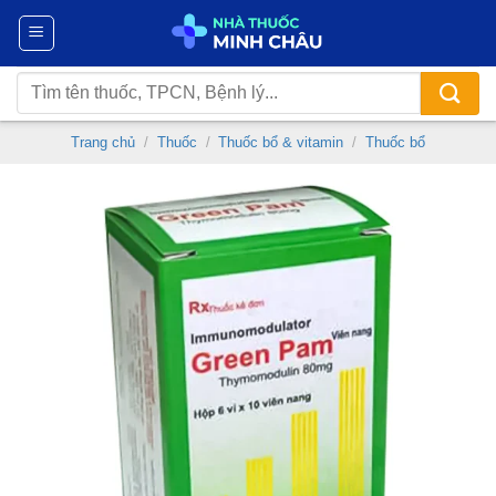
Chuyển
đến
nội
Tìm
dung
kiếm:
Trang chủ
/
Thuốc
/
Thuốc bổ & vitamin
/
Thuốc bổ