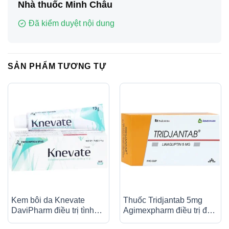
Nhà thuốc Minh Châu
Đã kiểm duyệt nội dung
SẢN PHẨM TƯƠNG TỰ
Kem bôi da Knevate
Thuốc Tridjantab 5mg
DaviPharm điều trị tình
Agimexpharm điều trị đái
trạng ngứa, vẩy nến, da
tháo đường típ 2 (3 vỉ x