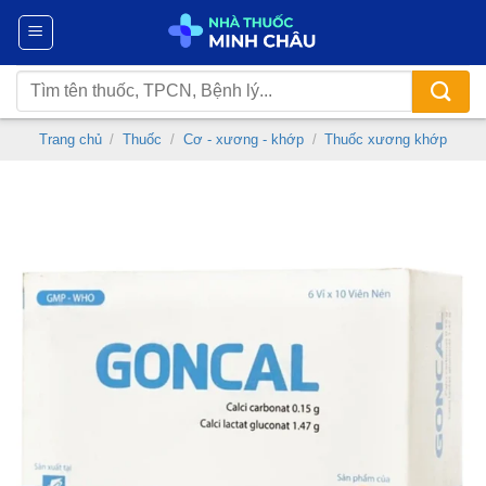
Chuyển
đến
nội
Tìm
dung
kiếm:
Trang chủ
/
Thuốc
/
Cơ - xương - khớp
/
Thuốc xương khớp