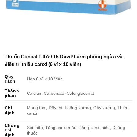
Thuốc Goncal 1.47/0.15 DaviPharm phòng ngừa và
điều trị thiếu canxi (6 vỉ x 10 viên)
Quy
Hộp 6 Vỉ x 10 Viên
cách
Thành
Calcium Carbonate, Calci gluconat
phần
Mang thai, Dậy thì, Loãng xương, Gãy xương, Thiếu
Chỉ
định
canxi
Chống
Sỏi thận, Tăng canxi máu, Tăng canxi niệu, Dị ứng
chỉ
thuốc
định