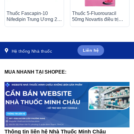
Thuốc Fascapin-10
Thuốc 5-Fluorouracil
Nifedipin Trung Ương 2
50mg Novartis điều trị
dự phòng đau thắt ngực,
giảm nhẹ trong nhiều loại
cao huyết áp (10 vỉ x 10
ung thư (10ml)
viên)
Liên hệ
Hệ thống Nhà thuốc
MUA NHANH TẠI SHOPEE:
Thông tin liên hệ Nhà Thuốc Minh Châu