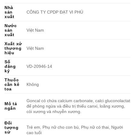
Nhà
sản
CÔNG TY CPDP ĐẠT VI PHÚ
xuất
Nước
sản
Việt Nam
xuất
Xuất xứ
thương
Việt Nam
hiệu
Số
đăng
VD-20946-14
ký
Thuốc
cần kê
Không
toa
Goncal có chứa calcium carbonate, calci gluconolactat
Mô tả
để phòng ngừa và điều trị thiếu canxi, loãng xương,
ngắn
còi xương và nhuyễn xương.
Đối
Trẻ em, Phụ nữ cho con bú, Phụ nữ có thai, Người
tượng
sử
cao tuổi