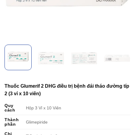
Thuốc Glumerif 2 DHG điều trị bệnh đái tháo đường típ
2 (3 vỉ x 10 viên)
Quy
Hộp 3 Vỉ x 10 Viên
cách
Thành
Glimepiride
phần
Chỉ