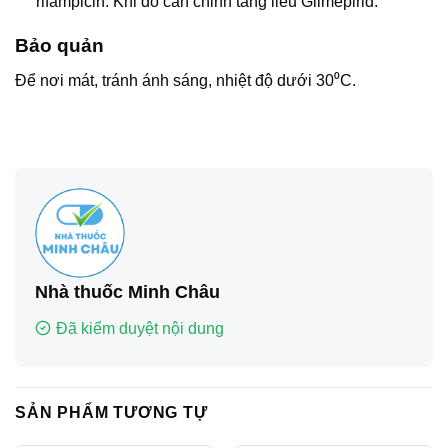
rifampicin. Khi đó cần chỉnh tăng liều Glimepirid.
Bảo quản
Để nơi mát, tránh ánh sáng, nhiệt độ dưới 30⁰C.
Nhà thuốc Minh Châu
Đã kiểm duyệt nội dung
SẢN PHẨM TƯƠNG TỰ