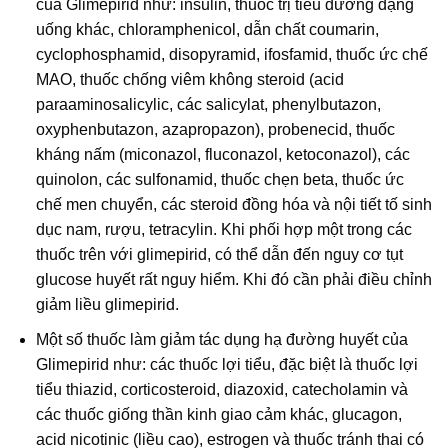
của Glimepirid như: insulin, thuốc trị tiểu đường dạng
uống khác, chloramphenicol, dẫn chất coumarin,
cyclophosphamid, disopyramid, ifosfamid, thuốc ức chế
MAO, thuốc chống viêm không steroid (acid
paraaminosalicylic, các salicylat, phenylbutazon,
oxyphenbutazon, azapropazon), probenecid, thuốc
kháng nấm (miconazol, fluconazol, ketoconazol), các
quinolon, các sulfonamid, thuốc chẹn beta, thuốc ức
chế men chuyển, các steroid đồng hóa và nội tiết tố sinh
dục nam, rượu, tetracylin. Khi phối hợp một trong các
thuốc trên với glimepirid, có thể dẫn đến nguy cơ tụt
glucose huyết rất nguy hiểm. Khi đó cần phải điều chỉnh
giảm liều glimepirid.
Một số thuốc làm giảm tác dụng hạ đường huyết của
Glimepirid như: các thuốc lợi tiểu, đặc biệt là thuốc lợi
tiểu thiazid, corticosteroid, diazoxid, catecholamin và
các thuốc giống thần kinh giao cảm khác, glucagon,
acid nicotinic (liều cao), estrogen và thuốc tránh thai có