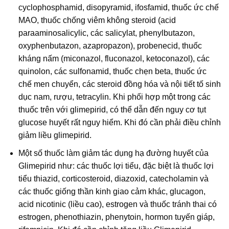
cyclophosphamid, disopyramid, ifosfamid, thuốc ức chế
MAO, thuốc chống viêm không steroid (acid
paraaminosalicylic, các salicylat, phenylbutazon,
oxyphenbutazon, azapropazon), probenecid, thuốc
kháng nấm (miconazol, fluconazol, ketoconazol), các
quinolon, các sulfonamid, thuốc chẹn beta, thuốc ức
chế men chuyển, các steroid đồng hóa và nội tiết tố sinh
dục nam, rượu, tetracylin. Khi phối hợp một trong các
thuốc trên với glimepirid, có thể dẫn đến nguy cơ tụt
glucose huyết rất nguy hiểm. Khi đó cần phải điều chỉnh
giảm liều glimepirid.
Một số thuốc làm giảm tác dụng hạ đường huyết của
Glimepirid như: các thuốc lợi tiểu, đặc biệt là thuốc lợi
tiểu thiazid, corticosteroid, diazoxid, catecholamin và
các thuốc giống thần kinh giao cảm khác, glucagon,
acid nicotinic (liều cao), estrogen và thuốc tránh thai có
estrogen, phenothiazin, phenytoin, hormon tuyến giáp,