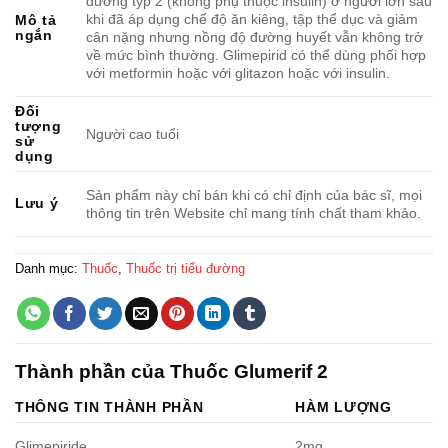
đường týp 2 (không phụ thuộc insulin) ở người lớn sau
khi đã áp dụng chế độ ăn kiêng, tập thể dục và giảm
Mô tả
ngắn
cân nặng nhưng nồng độ đường huyết vẫn không trở
về mức bình thường. Glimepirid có thể dùng phối hợp
với metformin hoặc với glitazon hoặc với insulin.
Đối
tượng
Người cao tuổi
sử
dụng
Sản phẩm này chỉ bán khi có chỉ định của bác sĩ, mọi
Lưu ý
thông tin trên Website chỉ mang tính chất tham khảo.
Danh mục:
Thuốc
,
Thuốc trị tiểu đường
Thành phần của Thuốc Glumerif 2
THÔNG TIN THÀNH PHẦN
HÀM LƯỢNG
Glimepiride
2mg