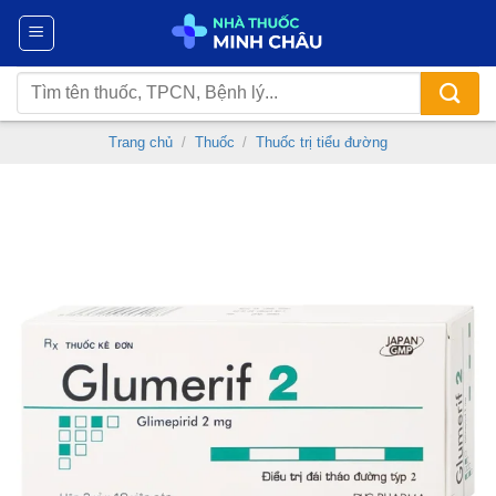
Chuyển
đến
nội
Tìm
dung
kiếm:
Trang chủ
/
Thuốc
/
Thuốc trị tiểu đường