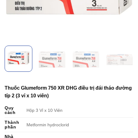
Thuốc Glumeform 750 XR DHG điều trị đái tháo đường
típ 2 (3 vỉ x 10 viên)
Quy
Hộp 3 Vỉ x 10 Viên
cách
Thành
Metformin hydroclorid
phần
Nhà