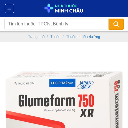
Chuyển
đến
nội
Tìm
dung
kiếm:
Trang chủ
/
Thuốc
/
Thuốc trị tiểu đường