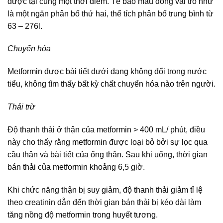
được tại cùng một thời điểm. Tế bào máu đóng vai trò như
là một ngăn phân bố thứ hai, thể tích phân bố trung bình từ
63 – 276l.
Chuyển hóa
Metformin được bài tiết dưới dạng không đổi trong nước
tiểu, không tìm thấy bất kỳ chất chuyển hóa nào trên người.
Thải trừ
Độ thanh thải ở thận của metformin > 400 mL/ phút, điều
này cho thấy rằng metformin được loại bỏ bởi sự lọc qua
cầu thận và bài tiết của ống thận. Sau khi uống, thời gian
bán thải của metformin khoảng 6,5 giờ.
Khi chức năng thận bị suy giảm, độ thanh thải giảm tỉ lệ
theo creatinin dẫn đến thời gian bán thải bị kéo dài làm
tăng nồng độ metformin trong huyết tương.