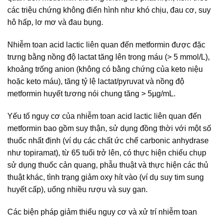
các triệu chứng không điển hình như khó chịu, đau cơ, suy
hô hấp, lơ mơ và đau bụng.
Nhiễm toan acid lactic liên quan đến metformin được đặc
trưng bằng nồng độ lactat tăng lên trong máu (> 5 mmol/L),
khoảng trống anion (không có bằng chứng của keto niệu
hoặc keto máu), tăng tỷ lệ lactat/pyruvat và nồng độ
metformin huyết tương nói chung tăng > 5µg/mL.
Yếu tố nguy cơ của nhiễm toan acid lactic liên quan đến
metformin bao gồm suy thận, sử dụng đồng thời với một số
thuốc nhất định (ví dụ các chất ức chế carbonic anhydrase
như topiramat), từ 65 tuổi trở lên, có thực hiện chiếu chụp
sử dụng thuốc cản quang, phẫu thuật và thực hiện các thủ
thuật khác, tình trạng giảm oxy hít vào (ví dụ suy tim sung
huyết cấp), uống nhiều rượu và suy gan.
Các biện pháp giảm thiểu nguy cơ và xử trí nhiễm toan