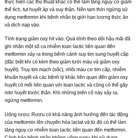
thực hiện các thủ thuật khác có thể làm tăng nguy cơ giảm
thể tích, tụt huyết áp và suy thận. Nên tạm thời ngừng sử
dụng metformin khi bệnh nhân bị giới hạn lượng thức ăn
và dịch nạp vào.
Tình trạng giảm oxy hít vào: Quá trình theo dõi hậu mãi đã
ghi nhận một số ca nhiễm toan lactic liên quan đến
metformin xảy ra trong bệnh cảnh suy tim sung huyết cấp
(đặc biệt khi có kèm theo giảm tưới máu và giảm oxy
huyết). Trụy tim mạch (sốc), nhồi máu cơ tim cấp, nhiễm
khuẩn huyết và các bệnh lý khác liên quan đến giảm oxy
huyết có mối liên quan với toan lactic và cũng có thể gây
nitơ huyết trước thận. Khi những biến cố này xảy ra,
ngừng metformin.
Uống rượu: Rượu có khả năng ảnh hưởng đến tác động
của metformin lên chuyển hóa lactat và từ đó có thể làm
tăng nguy cơ nhiễm toan lactic liên quan đến metformin.
Cảnh báo bệnh nhân không uống rượu khi sử dụng