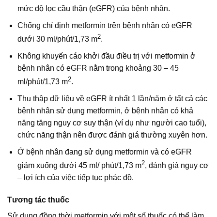
mức độ lọc cầu thận (eGFR) của bệnh nhân.
Chống chỉ định metformin trên bệnh nhân có eGFR
2
dưới 30 ml/phút/1,73 m
.
Không khuyến cáo khởi đầu điều trị với metformin ở
bệnh nhân có eGFR nằm trong khoảng 30 – 45
2
ml/phút/1,73 m
.
Thu thập dữ liệu về eGFR ít nhất 1 lần/năm ở tất cả các
bệnh nhân sử dụng metformin, ở bệnh nhân có khả
năng tăng nguy cơ suy thận (ví dụ như người cao tuổi),
chức năng thận nên được đánh giá thường xuyên hơn.
Ở bệnh nhân đang sử dụng metformin và có eGFR
2
giảm xuống dưới 45 ml/ phút/1,73 m
, đánh giá nguy cơ
– lợi ích của việc tiếp tục phác đồ.
Tương tác thuốc
Sử dụng đồng thời metformin với một số thuốc có thể làm