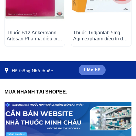
Thuốc B12 Ankermann
Thuốc Tridjantab 5mg
Artesan Pharma điều trị
Agimexpharm điều trị đái
các bệnh thiếu máu, đau
tháo đường típ 2 (3 vỉ x
dây thần kinh (2 vỉ x 25
10 viên)
viên)
Liên hệ
Hệ thống Nhà thuốc
MUA NHANH TẠI SHOPEE: