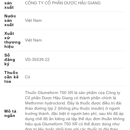
sản
CÔNG TY CỔ PHẦN DƯỢC HẬU GIANG
xuất
Nước
sản
Việt Nam
xuất
Xuất
xứ
Việt Nam
thương
hiệu
Số
đăng
VD-35539-22
ký
Thuốc
cần kê
Có
toa
Thuốc Glumeform 750 XR là sản phẩm của Công ty
Cổ phần Dược Hậu Giang có thành phần chính là
Metformin hydroclorid. Đây là thuốc được điều trị đái
tháo đường týp 2 (không phụ thuộc insulin) ở người
Mô tả
trưởng thành, đặc biệt ở người béo phì, sau khi đã áp
ngắn
dụng chế độ ăn kiêng và tập thể dục đơn thuần không
hiệu quả.Glumeform 750 XR có thể được dùng như
đơn trị liệu hoặc phối hợp với các thuốc trị đái tháo