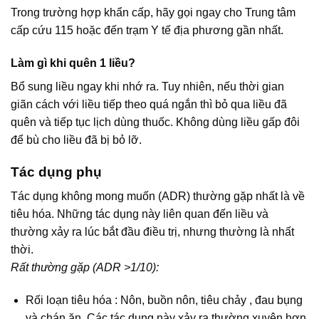
Trong trường hợp khẩn cấp, hãy gọi ngay cho Trung tâm
cấp cứu 115 hoặc đến trạm Y tế địa phương gần nhất.
Làm gì khi quên 1 liều?
Bổ sung liều ngay khi nhớ ra. Tuy nhiên, nếu thời gian
giãn cách với liều tiếp theo quá ngắn thì bỏ qua liều đã
quên và tiếp tục lịch dùng thuốc. Không dùng liều gấp đôi
để bù cho liều đã bị bỏ lỡ.
Tác dụng phụ
Tác dụng không mong muốn (ADR) thường gặp nhất là về
tiêu hóa. Những tác dụng này liên quan đến liều và
thường xảy ra lúc bắt đầu điều trị, nhưng thường là nhất
thời.
Rất thường gặp (ADR >1/10):
Rối loạn tiêu hóa : Nôn, buồn nôn, tiêu chảy , đau bụng
và chán ăn. Các tác dụng này xảy ra thường xuyên hơn