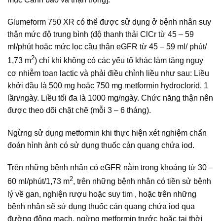
Glumeform 750 XR có thể được sử dụng ở bệnh nhân suy
thận mức độ trung bình (độ thanh thải Cl­Cr từ 45 – 59
ml/phút hoặc mức lọc cầu thận eGFR từ 45 – 59 ml/ phút/
2
1,73 m
) chỉ khi không có các yếu tố khác làm tăng nguy
cơ nhiễm toan lactic và phải điều chỉnh liều như sau: Liều
khởi đầu là 500 mg hoặc 750 mg metformin hydroclorid, 1
lần/ngày. Liều tối đa là 1000 mg/ngày. Chức năng thận nên
được theo dõi chặt chẽ (mỗi 3 – 6 tháng).
Ngừng sử dụng metformin khi thực hiện xét nghiệm chẩn
đoán hình ảnh có sử dụng thuốc cản quang chứa iod.
Trên những bệnh nhân có eGFR nằm trong khoảng từ 30 –
2
60 ml/phút/1,73 m
, trên những bệnh nhân có tiền sử bệnh
lý về gan, nghiện rượu hoặc suy tim , hoặc trên những
bệnh nhân sẽ sử dụng thuốc cản quang chứa iod qua
đường động mạch, ngừng metformin trước hoặc tại thời