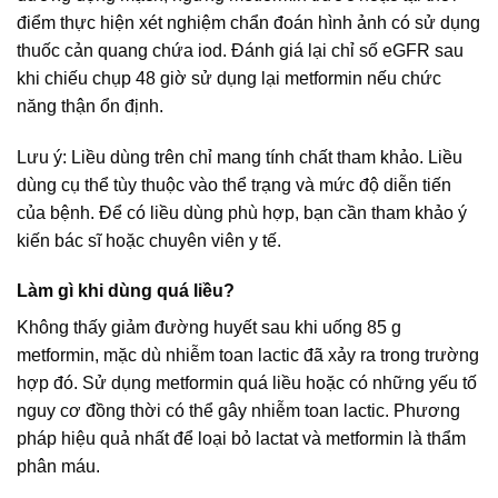
điểm thực hiện xét nghiệm chẩn đoán hình ảnh có sử dụng
thuốc cản quang chứa iod. Đánh giá lại chỉ số eGFR sau
khi chiếu chụp 48 giờ sử dụng lại metformin nếu chức
năng thận ổn định.
Lưu ý: Liều dùng trên chỉ mang tính chất tham khảo. Liều
dùng cụ thể tùy thuộc vào thể trạng và mức độ diễn tiến
của bệnh. Để có liều dùng phù hợp, bạn cần tham khảo ý
kiến bác sĩ hoặc chuyên viên y tế.
Làm gì khi dùng quá liều?
Không thấy giảm đường huyết sau khi uống 85 g
metformin, mặc dù nhiễm toan lactic đã xảy ra trong trường
hợp đó. Sử dụng metformin quá liều hoặc có những yếu tố
nguy cơ đồng thời có thể gây nhiễm toan lactic. Phương
pháp hiệu quả nhất để loại bỏ lactat và metformin là thẩm
phân máu.