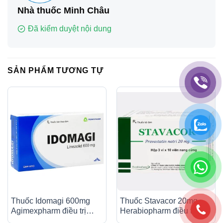
Nhà thuốc Minh Châu
Đã kiểm duyệt nội dung
SẢN PHẨM TƯƠNG TỰ
Thuốc Idomagi 600mg
Thuốc Stavacor 20mg
Agimexpharm điều trị
Herabiopharm điều trị
nhiễm trùng do
tăng cholesterol máu (3 vỉ