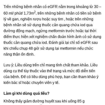
Trên những bệnh nhân có eGFR nằm trong khoảng từ 30 –
2
60 ml/ phút/ 1,73m
, trên những bệnh nhân có tiền sử bệnh
lý về gan, nghiện rượu hoặc suy tim , hoặc trên những
bệnh nhân sẽ sử dụng thuốc cản quang chứa iod qua
đường động mạch, ngừng metformin trước hoặc tại thời
điểm thực hiện xét nghiệm chẩn đoán hình ảnh có sử dụng
thuốc cản quang chứa iod. Đánh giá lại chỉ số eGFR sau
khi chiếu chụp 48 giờ sử dụng lại metformin nếu chức
năng thận ổn định.
Lưu ý: Liều dùng trên chỉ mang tính chất tham khảo. Liều
dùng cụ thể tùy thuộc vào thể trạng và mức độ diễn tiến
của bệnh. Để có liều dùng phù hợp, bạn cần tham khảo ý
kiến bác sĩ hoặc chuyên viên y tế.
Làm gì khi dùng quá liều?
Không thấy giảm đường huyết sau khi uống 85 g