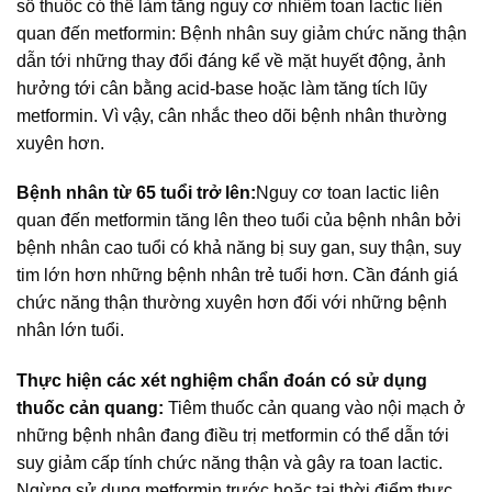
số thuốc có thể làm tăng nguy cơ nhiễm toan lactic liên
quan đến metformin: Bệnh nhân suy giảm chức năng thận
dẫn tới những thay đổi đáng kể về mặt huyết động, ảnh
hưởng tới cân bằng acid-base hoặc làm tăng tích lũy
metformin. Vì vậy, cân nhắc theo dõi bệnh nhân thường
xuyên hơn.
Bệnh nhân từ 65 tuổi trở lên:
Nguy cơ toan lactic liên
quan đến metformin tăng lên theo tuổi của bệnh nhân bởi
bệnh nhân cao tuổi có khả năng bị suy gan, suy thận, suy
tim lớn hơn những bệnh nhân trẻ tuổi hơn. Cần đánh giá
chức năng thận thường xuyên hơn đối với những bệnh
nhân lớn tuổi.
Thực hiện các xét nghiệm chẩn đoán có sử dụng
thuốc cản quang:
Tiêm thuốc cản quang vào nội mạch ở
những bệnh nhân đang điều trị metformin có thể dẫn tới
suy giảm cấp tính chức năng thận và gây ra toan lactic.
Ngừng sử dụng metformin trước hoặc tại thời điểm thực