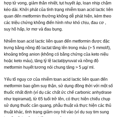
hợp tử vong, giảm thân nhiệt, tụt huyết áp, loạn nhịp chậm
kéo dài. Khởi phát của tình trạng nhiễm toan acid lactic liên
quan đến metformin thường không dễ phát hiện, kèm theo
các triệu chứng không điển hình như khó chịu, đau cơ ,
suy hô hấp, lơ mơ và đau bụng.
Nhiễm toan acid lactic liên quan đến metformin được đặc
trưng bằng nồng độ lactat tăng lên trong máu (> 5 mmol/l),
khoảng trống anion (không có bằng chứng của keto niệu
hoặc keto máu), tăng tỷ lệ lactat/pyruvat và nồng độ
metformin huyết tương nói chung tăng > 5 µg/ ml.
Yếu tố nguy cơ của nhiễm toan acid lactic liên quan đến
metformin bao gồm suy thận, sử dụng đồng thời với một số
thuốc nhất định (ví dụ các chất ức chế carbonic anhydrase
như topiramat), từ 65 tuổi trở lên, có thực hiện chiếu chụp
sử dụng thuốc cản quang, phẫu thuật và thực hiện các thủ
thuật khác, tình trạng giảm oxy hít vào (ví dụ suy tim sung