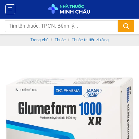
Chuyển
đến
nội
Tìm
dung
kiếm:
Trang chủ
/
Thuốc
/
Thuốc trị tiểu đường