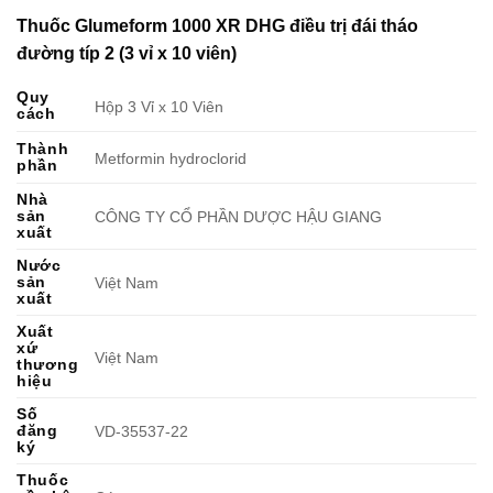
Thuốc Glumeform 1000 XR DHG điều trị đái tháo
đường típ 2 (3 vỉ x 10 viên)
Quy
Hộp 3 Vỉ x 10 Viên
cách
Thành
Metformin hydroclorid
phần
Nhà
sản
CÔNG TY CỔ PHẦN DƯỢC HẬU GIANG
xuất
Nước
sản
Việt Nam
xuất
Xuất
xứ
Việt Nam
thương
hiệu
Số
đăng
VD-35537-22
ký
Thuốc