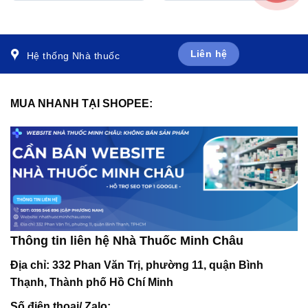
Enterococcus faecum (3
x 10 viên)
vỉ x 10 viên)
Liên hệ
Hệ thống Nhà thuốc
MUA NHANH TẠI SHOPEE:
Thông tin liên hệ Nhà Thuốc Minh Châu
Địa chỉ:
332 Phan Văn Trị, phường 11, quận Bình
Thạnh, Thành phố Hồ Chí Minh
Số điện thoại/ Zalo: