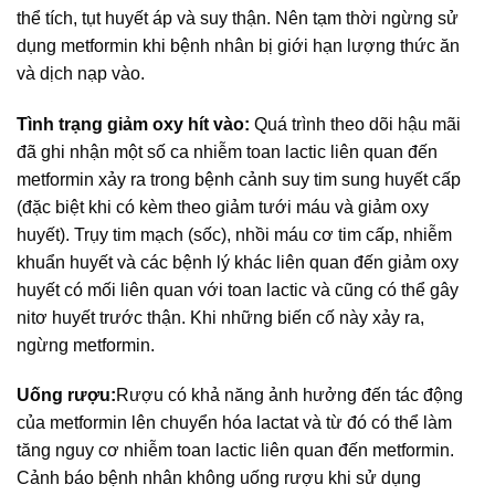
thể tích, tụt huyết áp và suy thận. Nên tạm thời ngừng sử
dụng metformin khi bệnh nhân bị giới hạn lượng thức ăn
và dịch nạp vào.
Tình trạng giảm oxy hít vào:
Quá trình theo dõi hậu mãi
đã ghi nhận một số ca nhiễm toan lactic liên quan đến
metformin xảy ra trong bệnh cảnh suy tim sung huyết cấp
(đặc biệt khi có kèm theo giảm tưới máu và giảm oxy
huyết). Trụy tim mạch (sốc), nhồi máu cơ tim cấp, nhiễm
khuẩn huyết và các bệnh lý khác liên quan đến giảm oxy
huyết có mối liên quan với toan lactic và cũng có thể gây
nitơ huyết trước thận. Khi những biến cố này xảy ra,
ngừng metformin.
Uống rượu:
Rượu có khả năng ảnh hưởng đến tác động
của metformin lên chuyển hóa lactat và từ đó có thể làm
tăng nguy cơ nhiễm toan lactic liên quan đến metformin.
Cảnh báo bệnh nhân không uống rượu khi sử dụng