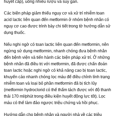
huyết cấp), uống nhiều rượu và suy gan.
Các biện pháp giảm thiểu nguy cơ và xử trí nhiễm toan
acid lactic liên quan đến metformin ở nhóm bệnh nhân có
nguy cơ cao được trình bày chi tiết trong tờ hướng dẫn sử
dụng thuốc.
Nếu nghi ngờ có toan lactic liên quan đến metformin, nên
ngừng sử dụng metformin, nhanh chóng đưa bệnh nhân
đến bệnh viện và tiến hành các biện pháp xử trí. Ở những
bệnh nhân đã điều trị với metformin, đã được chẩn đoán
toan lactic hoặc nghi ngờ có khả năng cao bị toan lactic,
khuyến cáo nhanh chóng lọc máu để điều chỉnh tình trạng
nhiễm toan và loại bỏ phần metformin đã bị tích lũy
(metformin hydroclorid có thể thẩm tách được với độ thanh
thải 170 ml/phút trong điều kiện huyết động lực tốt). Lọc
máu có thể làm đảo ngược triệu chứng và hồi phục.
Hướng dẫn cho bệnh nhân và người nhà về các triệu