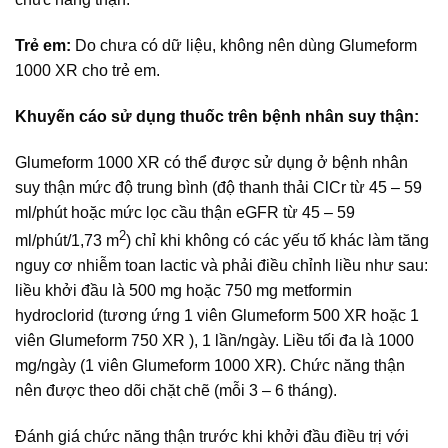
Trẻ em:
Do chưa có dữ liệu, không nên dùng Glumeform
1000 XR cho trẻ em.
Khuyến cáo sử dụng thuốc trên bệnh nhân suy thận:
Glumeform 1000 XR có thể được sử dụng ở bệnh nhân
suy thận mức độ trung bình (độ thanh thải Cl­Cr từ 45 – 59
ml/phút hoặc mức lọc cầu thận eGFR từ 45 – 59
2
ml/phút/1,73 m
) chỉ khi không có các yếu tố khác làm tăng
nguy cơ nhiễm toan lactic và phải điều chỉnh liều như sau:
liều khởi đầu là 500 mg hoặc 750 mg metformin
hydroclorid (tương ứng 1 viên Glumeform 500 XR hoặc 1
viên Glumeform 750 XR ), 1 lần/ngày. Liều tối đa là 1000
mg/ngày (1 viên Glumeform 1000 XR). Chức năng thận
nên được theo dõi chặt chẽ (mỗi 3 – 6 tháng).
Đánh giá chức năng thận trước khi khởi đầu điều trị với