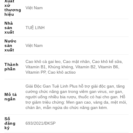
Xuất
xứ
Việt Nam
thương
hiệu
Nhà
sản
TUỆ LINH
xuất
Nước
sản
Việt Nam
xuất
Cao khô cà gai leo, Cao mật nhân, Cao khô kế sữa,
Thành
Vitamin B1, Khúng khéng, Vitamin B2, Vitamin B6,
phần
Vitamin PP, Cao khô actiso
Giải Độc Gan Tuệ Linh Plus hỗ trợ giải độc gan, tăng
cường chức năng gan trong viêm gan virus, xơ gan,
Mô tả
người uống nhiều bia rượu, thuốc có hại cho gan. Hỗ
ngắn
trợ giảm triệu chứng: Men gan cao, vàng da, mệt mỏi,
chán ăn, mẫn ngứa do chức năng gan kém.
Số
đăng
693/2021/ĐKSP
ký