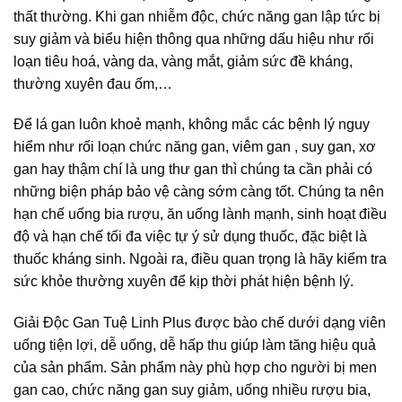
thất thường. Khi gan nhiễm độc, chức năng gan lập tức bị
suy giảm và biểu hiện thông qua những dấu hiệu như rối
loạn tiêu hoá, vàng da, vàng mắt, giảm sức đề kháng,
thường xuyên đau ốm,…
Để lá gan luôn khoẻ mạnh, không mắc các bệnh lý nguy
hiểm như rối loạn chức năng gan, viêm gan , suy gan, xơ
gan hay thậm chí là ung thư gan thì chúng ta cần phải có
những biện pháp bảo vệ càng sớm càng tốt. Chúng ta nên
hạn chế uống bia rượu, ăn uống lành mạnh, sinh hoạt điều
độ và hạn chế tối đa việc tự ý sử dụng thuốc, đặc biệt là
thuốc kháng sinh. Ngoài ra, điều quan trọng là hãy kiểm tra
sức khỏe thường xuyên để kịp thời phát hiện bệnh lý.
Giải Độc Gan Tuệ Linh Plus được bào chế dưới dạng viên
uống tiện lợi, dễ uống, dễ hấp thu giúp làm tăng hiệu quả
của sản phẩm. Sản phẩm này phù hợp cho người bị men
gan cao, chức năng gan suy giảm, uống nhiều rượu bia,