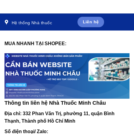
chuyển hóa acid folic (3 vỉ
sinh lý nam (30 viên)
x 10 viên)
Liên hệ
Hệ thống Nhà thuốc
MUA NHANH TẠI SHOPEE:
Thông tin liên hệ Nhà Thuốc Minh Châu
Địa chỉ:
332 Phan Văn Trị, phường 11, quận Bình
Thạnh, Thành phố Hồ Chí Minh
Số điện thoại/ Zalo: