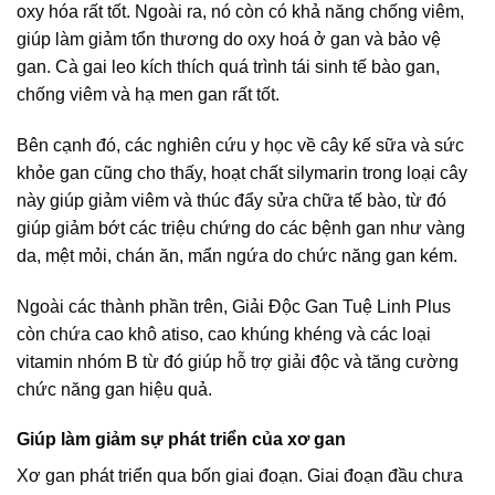
oxy hóa rất tốt. Ngoài ra, nó còn có khả năng chống viêm,
giúp làm giảm tổn thương do oxy hoá ở gan và bảo vệ
gan. Cà gai leo kích thích quá trình tái sinh tế bào gan,
chống viêm và hạ men gan rất tốt.
Bên cạnh đó, các nghiên cứu y học về cây kế sữa và sức
khỏe gan cũng cho thấy, hoạt chất silymarin trong loại cây
này giúp giảm viêm và thúc đẩy sửa chữa tế bào, từ đó
giúp giảm bớt các triệu chứng do các bệnh gan như vàng
da, mệt mỏi, chán ăn, mẩn ngứa do chức năng gan kém.
Ngoài các thành phần trên, Giải Độc Gan Tuệ Linh Plus
còn chứa cao khô atiso, cao khúng khéng và các loại
vitamin nhóm B từ đó giúp hỗ trợ giải độc và tăng cường
chức năng gan hiệu quả.
Giúp làm giảm sự phát triển của xơ gan
Xơ gan phát triển qua bốn giai đoạn. Giai đoạn đầu chưa