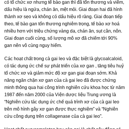
có tổ chức xơ nhưng tế bào gan thì đã tổn thương và viêm,
dấu hiệu là ngứa, chán ăn, mệt mỏi. Giai đoạn hai đã hình
thành xơ sẹo và không có dấu hiệu rõ ràng. Giai đoạn tiếp
theo, tế bào gan tổn thương nghiêm trọng, tế bào xơ hoá
nhiều hơn với triệu chứng vàng da, chán ăn, sụt cân, nôn.
Giai đoạn cuối cùng, số lượng mô xơ đã chiếm tới 90%
gan nên vô cùng nguy hiểm.
Các hoạt chất trong cà gai leo và đặc biệt là glycoalcaloid,
có tác dụng ức chế sự phát triển của xơ gan , tăng tiêu huỷ
tổ chức xơ và giảm mức độ xơ gan giai đoạn sớm. Khả
năng ngăn chặn xơ gan của cà gai leo đã được chứng
minh thông qua hai công trình nghiên cứu khoa học từ năm
1987 đến năm 2000 của Viện dược liệu Trung ương là
“Nghiên cứu tác dụng ức chế quá trình xơ của cà gai leo
trên mô hình gây xơ gan được thực nghiệm” và “Nghiên
cứu công dụng trên collagenase của cà gai leo”.