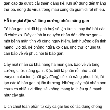
gan cao đã được cải thiện đáng kể. Khi sử dụng đến tháng
thứ ba, nồng độ virus trong máu cũng đã giảm đi rất nhiều.
Hỗ trợ giải độc và tăng cường chức năng gan
Tế bào gan khi đã bị phá huỷ sẽ lập tức bị thay thế bởi các
tổ chức xơ. Đây chính là nguyên nhân dẫn đến xơ gan –
một bệnh mãn tính vô cùng nguy hiểm, ảnh hưởng đến tính
mạng. Do đó, để phòng ngừa xơ gan, ung thư, chúng ta
cần bảo vệ và phục hồi tế bào gan.
Cây mật nhân có khả năng hạ men gan, bảo vệ và tăng
cường chức năng gan . Đặc biệt là phần rễ, nhờ chất
eurycomalacton (chất gây đắng) có khả năng phục hồi, tái
tạo các tế bào gan bị tổn thương. Những cây mật nhân non
chưa có nhiều vị đắng sẽ không mang lại hiệu quả mạnh
như cây già.
Dịch chiết toàn phần từ cây cà gai leo có tác dụng chống