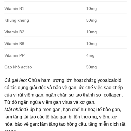
Vitamin B1
10mg
Khúng khéng
50mg
Vitamin B2
10mg
Vitamin B6
10mg
Vitamin PP
4mg
Cao khô actiso
50mg
Cà gai leo:
Chứa hàm lượng lớn hoạt chất glycoalcaloid
có tác dụng giải độc và bảo vệ gan, ức chế việc sao chép
của vi rút viêm gan, ngăn chặn sự tạo thành sợi collagen.
Từ đó ngăn ngừa viêm gan virus và xơ gan.
Mật nhân:
Giúp hạ men gan, hạn chế hư hoại tế bào gan,
làm tăng tái tạo các tế bào gan bị tổn thương, viêm, xơ
hóa, bảo vệ gan; làm tăng tạo hồng cầu, tăng miễn dịch rất