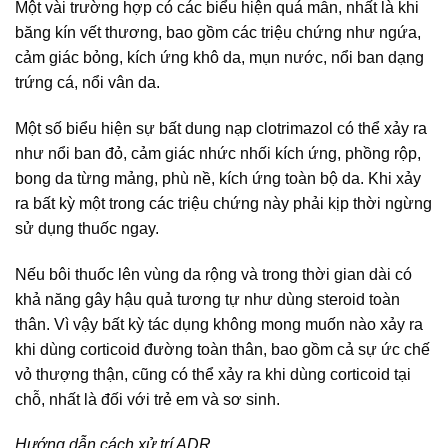
Một vài trường hợp có các biểu hiện quá mẫn, nhất là khi
băng kín vết thương, bao gồm các triệu chứng như ngứa,
cảm giác bỏng, kích ứng khô da, mụn nước, nổi ban dạng
trứng cá, nổi vân da.
Một số biểu hiện sự bất dung nạp clotrimazol có thể xảy ra
như nổi ban đỏ, cảm giác nhức nhối kích ứng, phồng rộp,
bong da từng mảng, phù nề, kích ứng toàn bộ da. Khi xảy
ra bất kỳ một trong các triệu chứng này phải kịp thời ngừng
sử dụng thuốc ngay.
Nếu bôi thuốc lên vùng da rộng và trong thời gian dài có
khả năng gây hậu quả tương tự như dùng steroid toàn
thân. Vì vậy bất kỳ tác dụng không mong muốn nào xảy ra
khi dùng corticoid đường toàn thân, bao gồm cả sự ức chế
vỏ thượng thận, cũng có thể xảy ra khi dùng corticoid tại
chỗ, nhất là đối với trẻ em và sơ sinh.
Hướng dẫn cách xử trí ADR