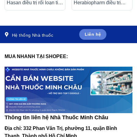
Hasan điều trị rối loạn tiết
Herabiopharm điều trị
dịch phế quản (30 gói x
tăng cholesterol máu (3 vỉ
1g)
x 10 viên)
Liên hệ
Hệ thống Nhà thuốc
MUA NHANH TẠI SHOPEE:
Thông tin liên hệ Nhà Thuốc Minh Châu
Địa chỉ:
332 Phan Văn Trị, phường 11, quận Bình
Thạnh, Thành phố Hồ Chí Minh