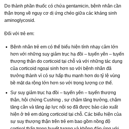
Do thành phần thuốc có chứa gentamicin, bệnh nhân cần
thận trọng về nguy cơ dị ứng chéo giữa các kháng sinh
aminoglycosid.
Đối với trẻ em:
Bệnh nhân trẻ em có thể biểu hiện tính nhạy cảm lớn
hơn với những suy giảm trục hạ đồi – tuyến yên – tuyến
thượng thận do corticoid tại chỗ và với những tác dụng
của corticoid ngoại sinh hơn so với bệnh nhân đã
trưởng thành vì có sự hấp thu mạnh hơn do tỷ lệ vùng
bề mặt da rộng lớn hơn so với trọng lượng cơ thể.
Sự suy giảm trục hạ đồi – tuyến yên – tuyến thượng
thận, hội chứng Cushing , sự chậm tăng trưởng, chậm
tăng cân và tăng áp lực nội sọ đã được báo cáo xuất
hiện ở trẻ em dùng corticoid tại chỗ. Các biểu hiện của
sự suy thượng thận trên trẻ em bao gồm nồng độ
cortisol thấp trong huyết tương và không đáp ứng với