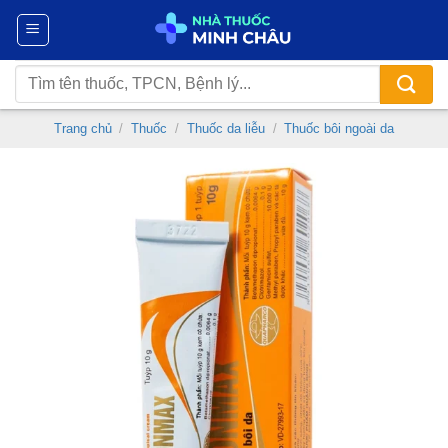
Chuyển
đến
nội
Tìm
dung
kiếm:
Trang chủ
/
Thuốc
/
Thuốc da liễu
/
Thuốc bôi ngoài da