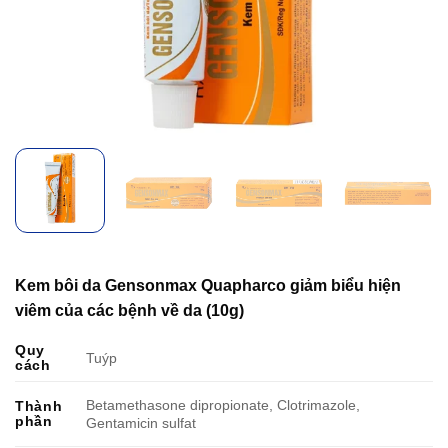
Kem bôi da Gensonmax Quapharco giảm biểu hiện
viêm của các bệnh về da (10g)
Quy
Tuýp
cách
Betamethasone dipropionate, Clotrimazole,
Thành
phần
Gentamicin sulfat