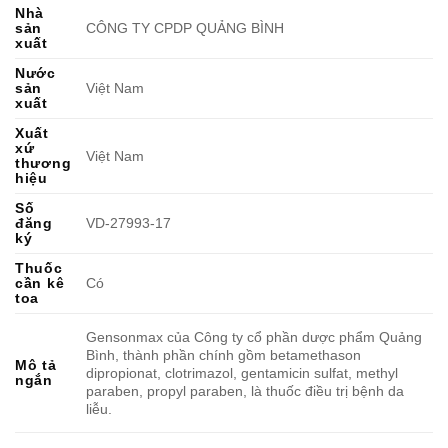
Nhà
sản
CÔNG TY CPDP QUẢNG BÌNH
xuất
Nước
sản
Việt Nam
xuất
Xuất
xứ
Việt Nam
thương
hiệu
Số
đăng
VD-27993-17
ký
Thuốc
cần kê
Có
toa
Gensonmax của Công ty cổ phần dược phẩm Quảng
Bình, thành phần chính gồm betamethason
Mô tả
dipropionat, clotrimazol, gentamicin sulfat, methyl
ngắn
paraben, propyl paraben, là thuốc điều trị bệnh da
liễu.