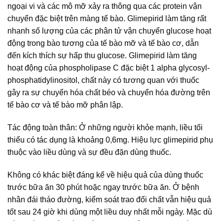
ngoại vi và các mô mỡ xảy ra thông qua các protein vận
chuyển đặc biệt trên màng tế bào. Glimepirid làm tăng rất
nhanh số lượng của các phân tử vận chuyển glucose hoạt
động trong bào tương của tế bào mỡ và tế bào cơ, dẫn
đến kích thích sự hấp thu glucose. Glimepirid làm tăng
hoạt động của phospholipase C đặc biệt 1 alpha glycosyl-
phosphatidylinositol, chất này có tương quan với thuốc
gây ra sự chuyển hóa chất béo và chuyển hóa đường trên
tế bào cơ và tế bào mỡ phân lập.
Tác động toàn thân: Ở những người khỏe mạnh, liều tối
thiểu có tác dụng là khoảng 0,6mg. Hiệu lực glimepirid phụ
thuộc vào liều dùng và sự đều đặn dùng thuốc.
Không có khác biệt đáng kể về hiệu quả của dùng thuốc
trước bữa ăn 30 phút hoặc ngay trước bữa ăn. Ở bệnh
nhân đái tháo đường, kiểm soát trao đổi chất vẫn hiệu quả
tốt sau 24 giờ khi dùng một liều duy nhất mỗi ngày. Mặc dù