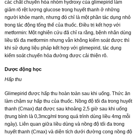
các chất chuyển hóa nhóm hydroxy của glimepirid làm
giảm rõ rệt lượng glucose trong huyết thanh ở những
người khỏe mạnh, nhưng đó chỉ là một phần tác dụng nhỏ
trong tác động tổng thể của thuốc. Điều trị kết hợp với
metformin: Một nghiên cứu đã chỉ ra rằng, bệnh nhân dùng
liều tối đa metformin nhưng vẫn không kiểm soát được thì
khi sử dụng liệu pháp kết hợp với glimepirid, tác dụng
kiểm soát chuyển hóa đường được cải thiện rõ.
Dược động học
Hấp thu
Glimepirid được hấp thu hoàn toàn sau khi uống. Thức ăn
làm chậm sự hấp thu của thuốc. Nồng độ tối đa trong huyết
thanh (Cmax) đạt được sau khoảng 2,5 giờ sau khi uống
(trung bình là 0,3mcg/ml trong quá trình dùng liều 4mg mỗi
ngày). Liên quan giữa liều dùng và nồng độ tối đa trong
huyết thanh (Cmax) và diện tích dưới đường cong nồng độ