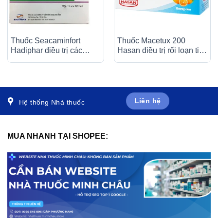
Thuốc Seacaminfort
Thuốc Macetux 200
Hadiphar điều trị các
Hasan điều trị rối loạn tiết
bệnh lý thần kinh ngoại
dịch phế quản (30 gói x
biên (10 vỉ x 10 viên)
1g)
Liên hệ
Hệ thống Nhà thuốc
MUA NHANH TẠI SHOPEE: