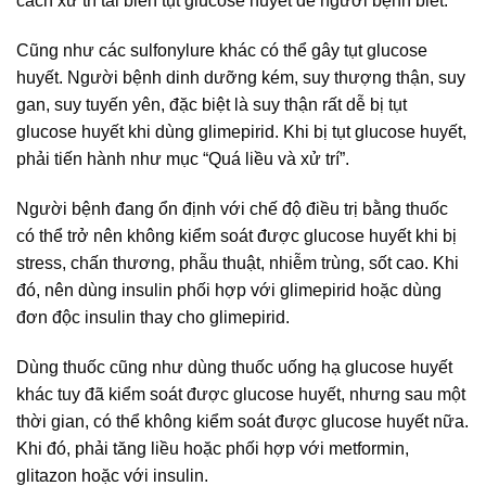
cách xử trí tai biến tụt glucose huyết để người bệnh biết.
Cũng như các sulfonylure khác có thể gây tụt glucose
huyết. Người bệnh dinh dưỡng kém, suy thượng thận, suy
gan, suy tuyến yên, đặc biệt là suy thận rất dễ bị tụt
glucose huyết khi dùng glimepirid. Khi bị tụt glucose huyết,
phải tiến hành như mục “Quá liều và xử trí”.
Người bệnh đang ổn định với chế độ điều trị bằng thuốc
có thể trở nên không kiểm soát được glucose huyết khi bị
stress, chấn thương, phẫu thuật, nhiễm trùng, sốt cao. Khi
đó, nên dùng insulin phối hợp với glimepirid hoặc dùng
đơn độc insulin thay cho glimepirid.
Dùng thuốc cũng như dùng thuốc uống hạ glucose huyết
khác tuy đã kiểm soát được glucose huyết, nhưng sau một
thời gian, có thể không kiểm soát được glucose huyết nữa.
Khi đó, phải tăng liều hoặc phối hợp với metformin,
glitazon hoặc với insulin.