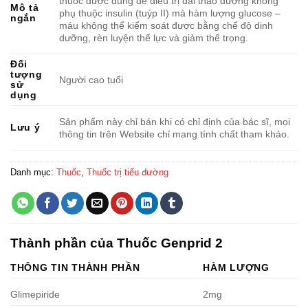
thuốc được dùng để điều trị đái tháo đường không
Mô tả
phụ thuộc insulin (tuýp II) mà hàm lượng glucose –
ngắn
máu không thể kiểm soát được bằng chế độ dinh
dưỡng, rèn luyện thể lực và giảm thể trọng.
Đối
tượng
Người cao tuổi
sử
dụng
Sản phẩm này chỉ bán khi có chỉ định của bác sĩ, mọi
Lưu ý
thông tin trên Website chỉ mang tính chất tham khảo.
Danh mục:
Thuốc
,
Thuốc trị tiểu đường
Thành phần của Thuốc Genprid 2
THÔNG TIN THÀNH PHẦN
HÀM LƯỢNG
Glimepiride
2mg