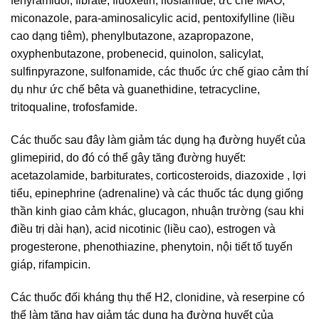
fenyramidol, fibrate, fluoxetin, ifosfamide, ức ché MAO,
miconazole, para-aminosalicylic acid, pentoxifylline (liều
cao dạng tiêm), phenylbutazone, azapropazone,
oxyphenbutazone, probenecid, quinolon, salicylat,
sulfinpyrazone, sulfonamide, các thuốc ức chế giao cảm thí
dụ như ức chế bêta và guanethidine, tetracycline,
tritoqualine, trofosfamide.
Các thuốc sau đây làm giảm tác dụng hạ đường huyết của
glimepirid, do đó có thể gây tăng đường huyết:
acetazolamide, barbiturates, corticosteroids, diazoxide , lợi
tiểu, epinephrine (adrenaline) và các thuốc tác dụng giống
thần kinh giao cảm khác, glucagon, nhuận trường (sau khi
điều trị dài hạn), acid nicotinic (liều cao), estrogen và
progesterone, phenothiazine, phenytoin, nội tiết tố tuyến
giáp, rifampicin.
Các thuốc đối kháng thụ thể H2, clonidine, và reserpine có
thể làm tăng hay giảm tác dụng hạ đường huyết của