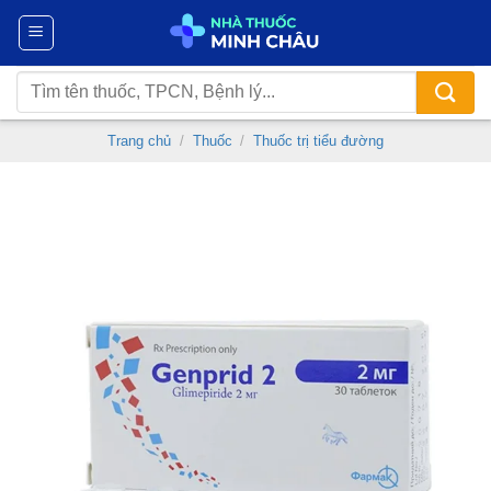
Chuyển
đến
nội
Tìm
dung
kiếm:
Trang chủ
/
Thuốc
/
Thuốc trị tiểu đường