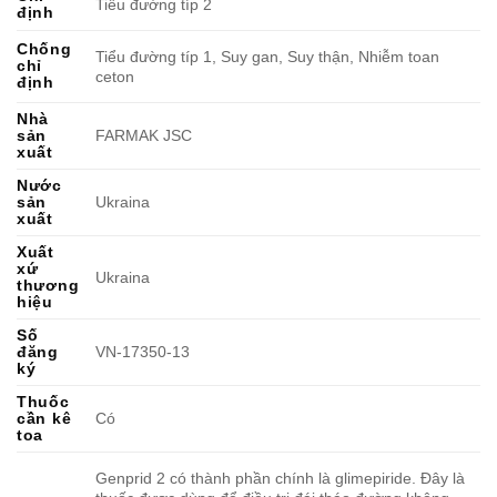
Tiểu đường típ 2
định
Chống
Tiểu đường típ 1, Suy gan, Suy thận, Nhiễm toan
chỉ
ceton
định
Nhà
sản
FARMAK JSC
xuất
Nước
sản
Ukraina
xuất
Xuất
xứ
Ukraina
thương
hiệu
Số
đăng
VN-17350-13
ký
Thuốc
cần kê
Có
toa
Genprid 2 có thành phần chính là glimepiride. Đây là