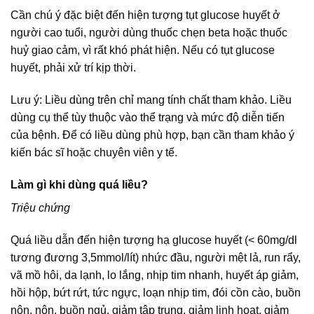
Cần chú ý đặc biệt đến hiện tượng tụt glucose huyết ở
người cao tuổi, người dùng thuốc chẹn beta hoặc thuốc
huỷ giao cảm, vì rất khó phát hiện. Nếu có tụt glucose
huyết, phải xử trí kịp thời.
Lưu ý: Liều dùng trên chỉ mang tính chất tham khảo. Liều
dùng cụ thể tùy thuộc vào thể trạng và mức độ diễn tiến
của bệnh. Để có liều dùng phù hợp, bạn cần tham khảo ý
kiến bác sĩ hoặc chuyên viên y tế.
Làm gì khi dùng quá liều?
Triệu chứng
Quá liều dẫn đến hiện tượng hạ glucose huyết (< 60mg/dl
tương đương 3,5mmol/lít) nhức đầu, người mệt lả, run rẩy,
vã mồ hôi, da lạnh, lo lắng, nhịp tim nhanh, huyết áp giảm,
hồi hộp, bứt rứt, tức ngực, loạn nhịp tim, đói cồn cào, buồn
nôn, nôn, buồn ngủ, giảm tập trung, giảm linh hoạt, giảm