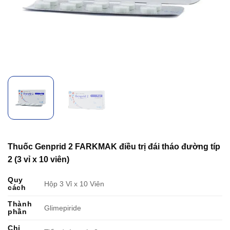
Thuốc Genprid 2 FARKMAK điều trị đái tháo đường típ
2 (3 vỉ x 10 viên)
Quy
Hộp 3 Vỉ x 10 Viên
cách
Thành
Glimepiride
phần
Chỉ