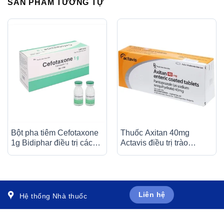
SẢN PHẨM TƯƠNG TỰ
Bột pha tiêm Cefotaxone
Thuốc Axitan 40mg
1g Bidiphar điều trị các
Actavis điều trị trào
bệnh nhiễm khuẩn nặng
ngược dạ dày – thực
(10 lọ)
quản (3 vỉ x 10 viên)
Liên hệ
Hệ thống Nhà thuốc