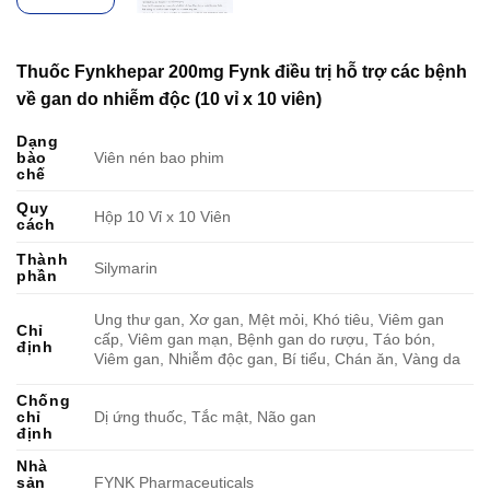
Thuốc Fynkhepar 200mg Fynk điều trị hỗ trợ các bệnh
về gan do nhiễm độc (10 vỉ x 10 viên)
Dạng
bào
Viên nén bao phim
chế
Quy
Hộp 10 Vỉ x 10 Viên
cách
Thành
Silymarin
phần
Ung thư gan, Xơ gan, Mệt mỏi, Khó tiêu, Viêm gan
Chỉ
cấp, Viêm gan mạn, Bệnh gan do rượu, Táo bón,
định
Viêm gan, Nhiễm độc gan, Bí tiểu, Chán ăn, Vàng da
Chống
chỉ
Dị ứng thuốc, Tắc mật, Não gan
định
Nhà
sản
FYNK Pharmaceuticals