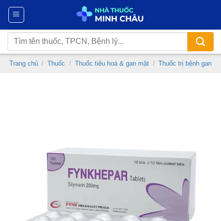
Chuyển
đến
nội
Tìm
dung
kiếm:
Trang chủ
/
Thuốc
/
Thuốc tiêu hoá & gan mật
/
Thuốc trị bệnh gan