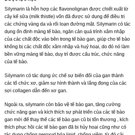
Silymarin là hỗn hợp các flavonolignan được chiết xuất từ
cây kế sữa (milk thistle) vốn đã được sử dụng để điều trị
các chứng vàng da và rối loạn đường mật. Silymarin có tác
dụng ổn định màng tế bào, ngăn cản quá trình xâm nhập
của các chất độc vào bên trong tế bào gan, giúp cho tế bào
không bị các chất độc xâm nhập và huỷ hoại, do đó nó làm
bền vững màng tế bào, duy trì được cấu trúc, chức năng
của tế bào.
Silymarin có tác dụng ức chế sự biến đổi của gan thành
các tổ chức xơ, giảm sự hình thành và lắng đọng của các
sợi collagen dẫn đến xơ gan.
Ngoài ra, silymarin còn bảo vệ tế bào gan, tăng cường
chức năng gan và kích thích sự phát triển của các tế bào
gan mới để thay thế các tế bào gan cũ bị tổn thương , kích
thích phục hồi các tế bào gan đã bị hủy hoại cũng như có
tác dụng chống peroxyd hóa lipid, chống viêm, từ đó cải