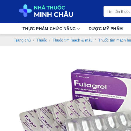
Chuyển
Tìm
đến
kiếm:
nội
dung
THỰC PHẨM CHỨC NĂNG
DƯỢC MỸ PHẨM
Trang chủ
/
Thuốc
/
Thuốc tim mạch & máu
/
Thuốc tim mạch hu