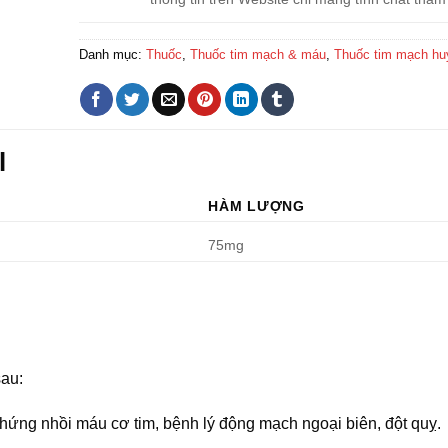
Danh mục:
Thuốc
,
Thuốc tim mạch & máu
,
Thuốc tim mạch hu
l
HÀM LƯỢNG
75mg
sau:
hứng nhồi máu cơ tim, bệnh lý động mạch ngoại biên, đột quỵ.