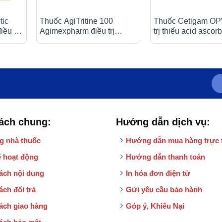
tic
Thuốc AgiTritine 100
Thuốc Cetigam OP
ều trị
Agimexpharm điều trị
trị thiếu acid ascor
hóa,
chứng đau do rối loạn chức
Scorbut), tăng cườ
 0,5g)
năng của ống tiêu hóa và
đề kháng cho cơ th
đường mật (10 vỉ x 10 viên)
ống x 10ml)
ách chung:
Hướng dẫn dịch vụ:
g nhà thuốc
Hướng dẫn mua hàng trực 
 hoạt động
Hướng dẫn thanh toán
ách nội dung
In hóa đơn điện tử
ách đổi trả
Gửi yêu cầu bảo hành
ách giao hàng
Góp ý, Khiếu Nại