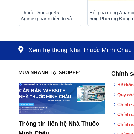
Thuốc Dronagi 35
Bột pha uống Abamo
Agimexpharm điều trị và
5mg Phương Đông đi
ngăn ngừa bệnh loãng
các triệu chứng tiêu 
xương (1 vỉ x 4 viên)
viêm dạ dày (30 gói x
Xem hệ thống Nhà Thuốc Minh Châu
MUA NHANH TẠI SHOPEE:
Chính s
Hệ thốn
Quy chế
Chính s
Chính s
Thông tin liên hệ Nhà Thuốc
Chính s
Minh Châu