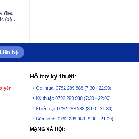
V điều
Dung dịch tiêm truyền A.T
Thuốc Idomagi 6
bic (bệnh
Cetam 200mg/ml An Thiên
Agimexpharm điều
ng sức
điều trị triệu chứng của hội
nhiễm trùng do
ể (20
chứng tâm thần (60ml)
Enterococcus fae
x 10 viên)
Liên hệ
Hỗ trợ kỹ thuật:
tuyến
Gọi mua: 0792 289 988 (7:30 - 22:00)
Kỹ thuật: 0792 289 988 (7:30 - 22:00)
Khiếu nại: 0792 289 988 (8:00 - 21:30)
Bảo hành: 0792 289 988 (8:00 - 21:00)
MẠNG XÃ HỘI: