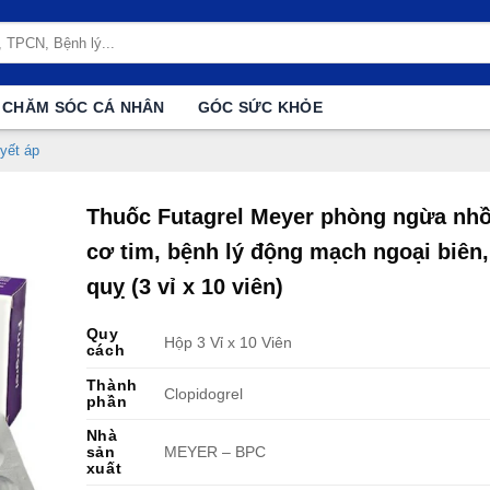
CHĂM SÓC CÁ NHÂN
GÓC SỨC KHỎE
yết áp
Thuốc Futagrel Meyer phòng ngừa nh
cơ tim, bệnh lý động mạch ngoại biên,
quỵ (3 vỉ x 10 viên)
Quy
Hộp 3 Vỉ x 10 Viên
cách
Thành
Clopidogrel
phần
Nhà
sản
MEYER – BPC
xuất