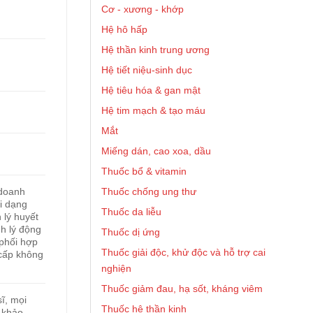
Cơ - xương - khớp
Hệ hô hấp
Hệ thần kinh trung ương
Hệ tiết niệu-sinh dục
Hệ tiêu hóa & gan mật
Hệ tim mạch & tạo máu
Mắt
Miếng dán, cao xoa, dầu
Thuốc bổ & vitamin
Thuốc chống ung thư
 doanh
i dạng
Thuốc da liễu
 lý huyết
h lý động
Thuốc dị ứng
 phối hợp
Thuốc giải độc, khử độc và hỗ trợ cai
 cấp không
nghiện
Thuốc giảm đau, hạ sốt, kháng viêm
ĩ, mọi
Thuốc hệ thần kinh
 khảo.