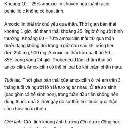
Khoảng 10 – 25% amoxicilin chuyển hóa thành acid
penicilloic không có hoạt tính.
Amoxicilin thải trừ chủ yếu qua thận. Thời gian bán thải
khoảng 1 giờ, độ thanh thải khoảng 25 lít/giờ ở người bình
thường. Khoảng 60 – 70% amoxicilin thải trừ qua thận
dưới dạng không đổi trong 6 giờ đầu sau khi uống liều
đơn 250 mg, 500 mg. Amoxicilin thải trừ qua thận 50 –
85% trong vòng 24 giờ. Probenecid làm chậm thải trừ
amoxicilin. Amoxicilin có thể bị loại bỏ khi thẩm phân máu.
Tuổi tác:
Thời gian bán thải của amoxicilin ở trẻ em trên 3
tháng tuổi và người lớn là tương tự nhau. Ở trẻ sơ sinh
(bao gồm cả trẻ sinh non), trong tuần đầu tiên không nên
dùng thuốc quá 2 lần/ngày do sự thải trừ thuốc qua thận
còn chưa hoàn thiện.
Giới tính:
Giới tính không ảnh hưởng đến dược động học