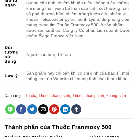
Mô tả
quang cấp tính, nhiễm khuẩn niệu không triệu chứng
ngắn
khi mang thai, viêm bể thận cấp tính, sốt thương hàn
và phó thương hàn, nhiễm trùng khớp giả, nhiễm vi
khuẩn Helicobacter pylori, bệnh Lyme, dự phòng viêm
màng trong tim.Thuốc Franmoxy 500 là sản phẩm
được sản xuất bởi Công ty Cổ phần Liên doanh Dược
phẩm Éloge France Việt Nam.
Đối
tượng
Người cao tuổi, Trẻ em
sử
dụng
Sản phẩm này chỉ bán khi có chỉ định của bác sĩ, mọi
Lưu ý
thông tin trên Website chỉ mang tính chất tham khảo.
Danh mục:
Thuốc
,
Thuốc kháng sinh
,
Thuốc kháng sinh, kháng nấm
Thành phần của Thuốc Franmoxy 500