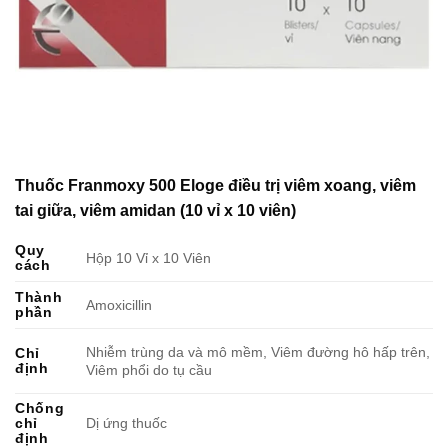
Thuốc Franmoxy 500 Eloge điều trị viêm xoang, viêm
tai giữa, viêm amidan (10 vỉ x 10 viên)
Quy
Hộp 10 Vỉ x 10 Viên
cách
Thành
Amoxicillin
phần
Nhiễm trùng da và mô mềm, Viêm đường hô hấp trên,
Chỉ
định
Viêm phổi do tụ cầu
Chống
chỉ
Dị ứng thuốc
định