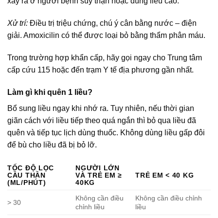
xảy ra ở người bệnh suy thận hoặc dùng liều cao.
Xử trí:
Điều trị triệu chứng, chú ý cân bằng nước – điện
giải. Amoxicilin có thể được loại bỏ bằng thẩm phân máu.
Trong trường hợp khẩn cấp, hãy gọi ngay cho Trung tâm
cấp cứu 115 hoặc đến trạm Y tế địa phương gần nhất.
Làm gì khi quên 1 liều?
Bổ sung liều ngay khi nhớ ra. Tuy nhiên, nếu thời gian
giãn cách với liều tiếp theo quá ngắn thì bỏ qua liều đã
quên và tiếp tục lịch dùng thuốc. Không dùng liều gấp đôi
để bù cho liều đã bị bỏ lỡ.
TỐC ĐỘ LỌC
NGƯỜI LỚN
CẦU THẦN
VÀ TRẺ EM ≥
TRẺ EM < 40 KG
(ML/PHÚT)
40KG
Không cần điều
Không cần điều chỉnh
> 30
chỉnh liều
liều