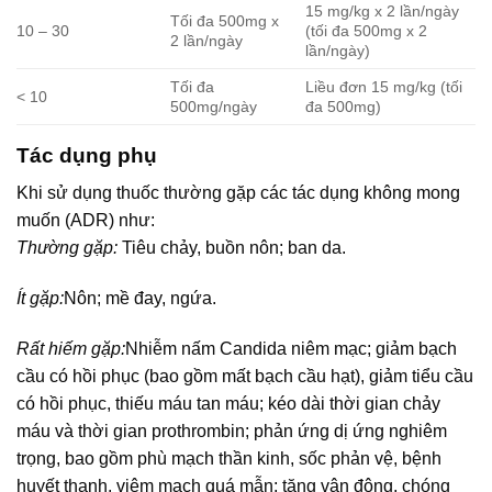
15 mg/kg x 2 lần/ngày
Tối đa 500mg x
10 – 30
(tối đa 500mg x 2
2 lần/ngày
lần/ngày)
Tối đa
Liều đơn 15 mg/kg (tối
< 10
500mg/ngày
đa 500mg)
Tác dụng phụ
Khi sử dụng thuốc thường gặp các tác dụng không mong
muốn (ADR) như:
Thường gặp:
Tiêu chảy, buồn nôn; ban da.
Ít gặp:
Nôn; mề đay, ngứa.
Rất hiếm gặp:
Nhiễm nấm Candida niêm mạc; giảm bạch
cầu có hồi phục (bao gồm mất bạch cầu hạt), giảm tiểu cầu
có hồi phục, thiếu máu tan máu; kéo dài thời gian chảy
máu và thời gian prothrombin; phản ứng dị ứng nghiêm
trọng, bao gồm phù mạch thần kinh, sốc phản vệ, bệnh
huyết thanh, viêm mạch quá mẫn; tăng vận động, chóng