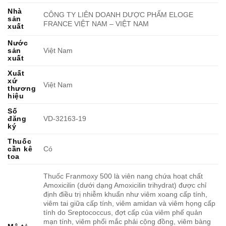
Nhà
CÔNG TY LIÊN DOANH DƯỢC PHẨM ELOGE
sản
FRANCE VIỆT NAM – VIỆT NAM
xuất
Nước
sản
Việt Nam
xuất
Xuất
xứ
Việt Nam
thương
hiệu
Số
đăng
VD-32163-19
ký
Thuốc
cần kê
Có
toa
Thuốc Franmoxy 500 là viên nang chứa hoạt chất
Amoxicilin (dưới dạng Amoxicilin trihydrat) được chỉ
định điều trị nhiễm khuẩn như viêm xoang cấp tính,
viêm tai giữa cấp tính, viêm amidan và viêm họng cấp
tính do Sreptococcus, đợt cấp của viêm phế quản
mạn tính, viêm phổi mắc phải cộng đồng, viêm bàng