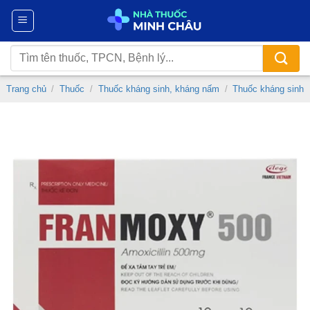
Chuyển
đến
nội
Tìm
dung
kiếm:
Trang chủ
/
Thuốc
/
Thuốc kháng sinh, kháng nấm
/
Thuốc kháng sinh