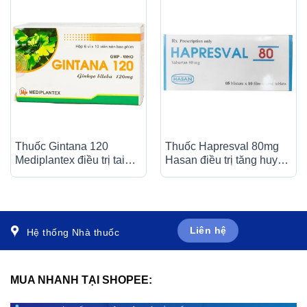
Thuốc Gintana 120
Thuốc Hapresval 80mg
Mediplantex điều trị tai
Hasan điều trị tăng huyết
biến mạch máu não, thiểu
áp nguyên phát (10 vỉ x
năng tuần hoàn não (6 vỉ
10 viên)
x 10 viên)
Liên hệ
Hệ thống Nhà thuốc
MUA NHANH TẠI SHOPEE: