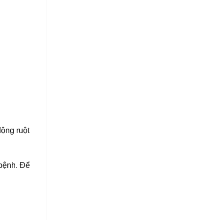
động ruột
 bệnh. Để