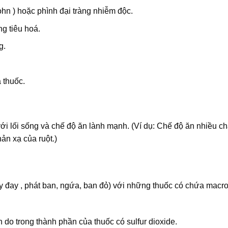
ohn ) hoặc phình đại tràng nhiễm độc.
g tiêu hoá.
g.
 thuốc.
với lối sống và chế độ ăn lành mạnh. (Ví dụ: Chế độ ăn nhiều ch
ản xạ của ruột.)
 đay , phát ban, ngứa, ban đỏ) với những thuốc có chứa macr
o trong thành phần của thuốc có sulfur dioxide.