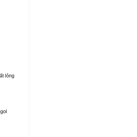
ất lỏng
ogol