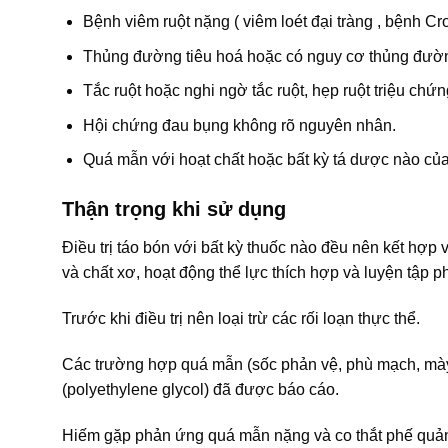
Bệnh viêm ruột nặng ( viêm loét đại tràng , bệnh Cr
Thủng đường tiêu hoá hoặc có nguy cơ thủng đườn
Tắc ruột hoặc nghi ngờ tắc ruột, hẹp ruột triệu chứn
Hội chứng đau bụng không rõ nguyên nhân.
Quá mẫn với hoạt chất hoặc bất kỳ tá dược nào của
Thận trọng khi sử dụng
Điều trị táo bón với bất kỳ thuốc nào đều nên kết hợp 
và chất xơ, hoạt động thể lực thích hợp và luyện tập ph
Trước khi điều trị nên loại trừ các rối loạn thực thể.
Các trường hợp quá mẫn (sốc phản vệ, phù mạch, mày
(polyethylene glycol) đã được báo cáo.
Hiếm gặp phản ứng quá mẫn nặng và co thắt phế quản d