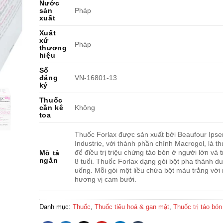
Nước
sản
Pháp
xuất
Xuất
xứ
Pháp
thương
hiệu
Số
đăng
VN-16801-13
ký
Thuốc
cần kê
Không
toa
Thuốc Forlax được sản xuất bởi Beaufour Ipse
Industrie, với thành phần chính Macrogol, là t
để điều trị triệu chứng táo bón ở người lớn và 
Mô tả
ngắn
8 tuổi. Thuốc Forlax dạng gói bột pha thành d
uống. Mỗi gói một liều chứa bột màu trắng với
hương vị cam bưởi.
Danh mục:
Thuốc
,
Thuốc tiêu hoá & gan mật
,
Thuốc trị táo bón