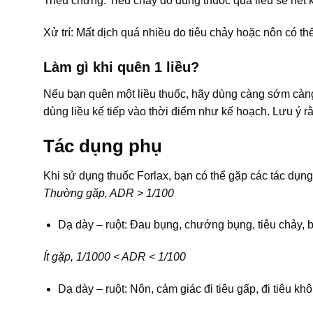
Triệu chứng: Tiêu chảy do dùng thuốc quá liều sẽ hết 
Xử trí: Mất dịch quá nhiều do tiêu chảy hoặc nôn có thể
Làm gì khi quên 1 liều?
Nếu bạn quên một liều thuốc, hãy dùng càng sớm càng t
dùng liều kế tiếp vào thời điểm như kế hoạch. Lưu ý r
Tác dụng phụ
Khi sử dụng thuốc Forlax, bạn có thể gặp các tác dụ
Thường gặp, ADR > 1/100
Dạ dày – ruột: Đau bụng, chướng bụng, tiêu chảy, 
Ít gặp, 1/1000 < ADR < 1/100
Dạ dày – ruột: Nôn, cảm giác đi tiêu gấp, đi tiêu kh