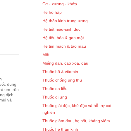
Cơ - xương - khớp
Hệ hô hấp
Hệ thần kinh trung ương
Hệ tiết niệu-sinh dục
Hệ tiêu hóa & gan mật
Hệ tim mạch & tạo máu
Mắt
Miếng dán, cao xoa, dầu
Thuốc bổ & vitamin
n
Thuốc chống ung thư
huốc dùng
Thuốc da liễu
trẻ em trên
ung dịch
Thuốc dị ứng
 mùi và
Thuốc giải độc, khử độc và hỗ trợ cai
nghiện
Thuốc giảm đau, hạ sốt, kháng viêm
Thuốc hệ thần kinh