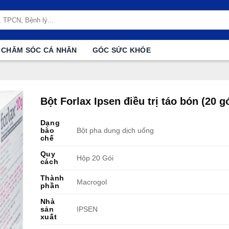
CHĂM SÓC CÁ NHÂN
GÓC SỨC KHỎE
Bột Forlax Ipsen điều trị táo bón (20 gó
Dạng
bào
Bột pha dung dịch uống
chế
Quy
Hộp 20 Gói
cách
Thành
Macrogol
phần
Nhà
sản
IPSEN
xuất