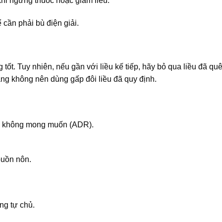
khi ngừng thuốc hoặc giảm liều.
 cần phải bù điện giải.
ốt. Tuy nhiên, nếu gần với liều kế tiếp, hãy bỏ qua liều đã qu
ằng không nên dùng gấp đôi liều đã quy định.
ng không mong muốn (ADR).
buồn nôn.
ông tự chủ.