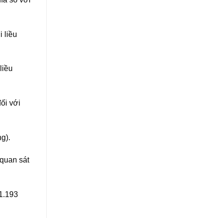
 liều
liều
ối với
g).
 quan sát
 1.193