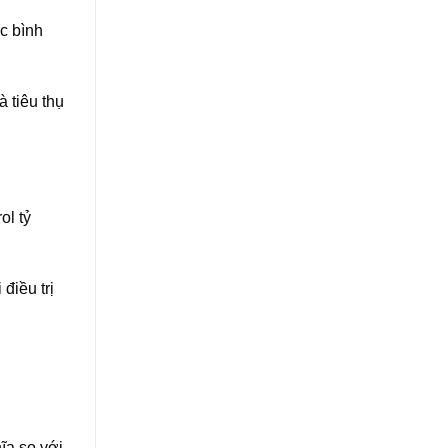
c bình
 tiêu thụ
ol tỷ
điều trị
ĩa so với