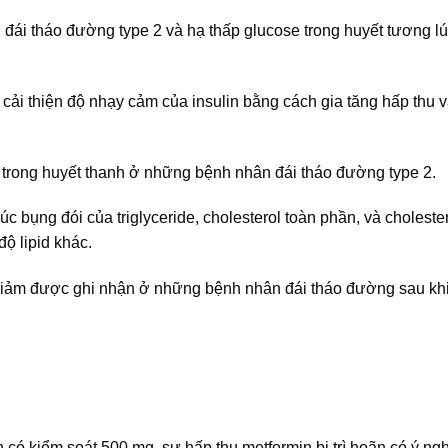
đái tháo đường type 2 và hạ thấp glucose trong huyết tương lú
ải thiện độ nhạy cảm của insulin bằng cách gia tăng hấp thu và
d trong huyết thanh ở những bệnh nhân đái tháo đường type 2.
c bụng đói của triglyceride, cholesterol toàn phần, và cholester
độ lipid khác.
 giảm được ghi nhận ở những bệnh nhân đái tháo đường sau khi 
có kiểm soát 500 mg, sự hấp thu metformin bị trì hoãn có ý ngh