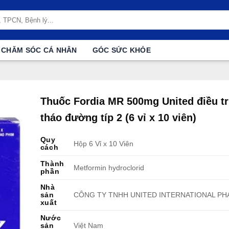
CHĂM SÓC CÁ NHÂN
GÓC SỨC KHỎE
Thuốc Fordia MR 500mg United điều trị
tháo đường típ 2 (6 vỉ x 10 viên)
Quy
Hộp 6 Vỉ x 10 Viên
cách
Thành
Metformin hydroclorid
phần
Nhà
sản
CÔNG TY TNHH UNITED INTERNATIONAL P
xuất
Nước
sản
Việt Nam