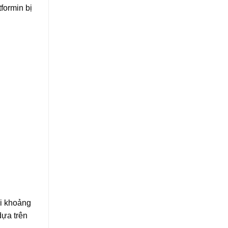
tformin bị
ỗi khoảng
dựa trên