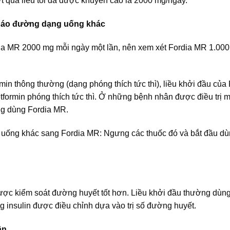
 quá liều tối đa được khuyến cáo là 2000 mg/ngày.
i tháo đường dạng uống khác
ia MR 2000 mg mỗi ngày một lần, nên xem xét Fordia MR 1.000
in thông thường (dạng phóng thích tức thì), liều khởi đầu của 
formin phóng thích tức thì. Ở những bệnh nhân được điều trị m
ng dùng Fordia MR.
g uống khác sang Fordia MR: Ngưng các thuốc đó và bắt đầu d
được kiểm soát đường huyết tốt hơn. Liều khởi đầu thường dùn
g insulin được điều chỉnh dựa vào trị số đường huyết.
ận