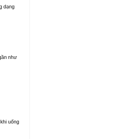
mg dạng
 gần như
 khi uống