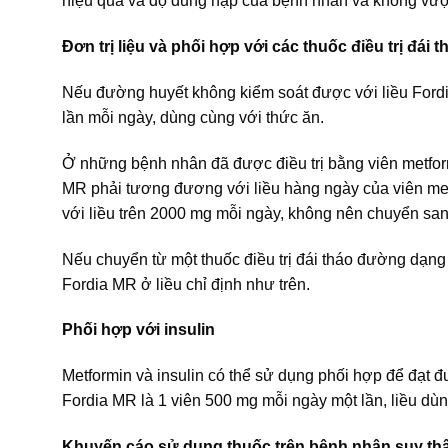
hiệu quả và độ dung nạp của bệnh nhân và không vượt
Đơn trị liệu và phối hợp với các thuốc điều trị đá
Nếu đường huyết không kiểm soát được với liều Ford
lần mỗi ngày, dùng cùng với thức ăn.
Ở những bệnh nhân đã được điều trị bằng viên metform
MR phải tương đương với liều hàng ngày của viên met
với liều trên 2000 mg mỗi ngày, không nên chuyển sa
Nếu chuyển từ một thuốc điều trị đái tháo đường dạn
Fordia MR ở liều chỉ định như trên.
Phối hợp với insulin
Metformin và insulin có thể sử dụng phối hợp để đạt 
Fordia MR là 1 viên 500 mg mỗi ngày một lần, liều dùn
Khuyến cáo sử dụng thuốc trên bệnh nhân suy th