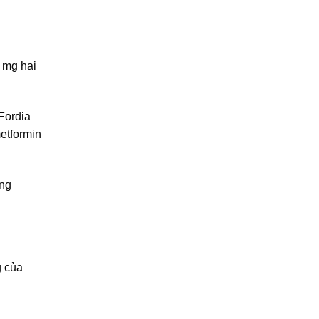
 mg hai
Fordia
etformin
ùng
g của