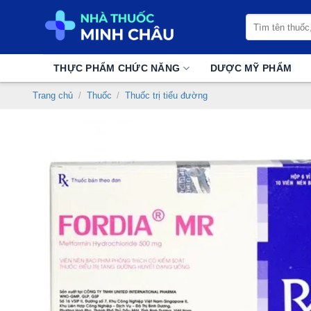
Chuyển
Tìm
đến
kiếm:
nội
dung
THỰC PHẨM CHỨC NĂNG
DƯỢC MỸ PHẨM
Trang chủ
/
Thuốc
/
Thuốc trị tiểu đường