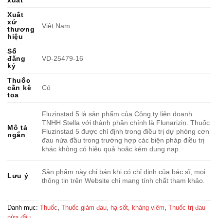
Xuất
xứ
Việt Nam
thương
hiệu
Số
đăng
VD-25479-16
ký
Thuốc
cần kê
Có
toa
Fluzinstad 5 là sản phẩm của Công ty liên doanh
TNHH Stella với thành phần chính là Flunarizin. Thuốc
Mô tả
Fluzinstad 5 được chỉ định trong điều trị dự phòng cơn
ngắn
đau nửa đầu trong trường hợp các biện pháp điều trị
khác không có hiệu quả hoặc kém dung nạp.
Sản phẩm này chỉ bán khi có chỉ định của bác sĩ, mọi
Lưu ý
thông tin trên Website chỉ mang tính chất tham khảo.
Danh mục:
Thuốc
,
Thuốc giảm đau, hạ sốt, kháng viêm
,
Thuốc trị đau
nửa đầu