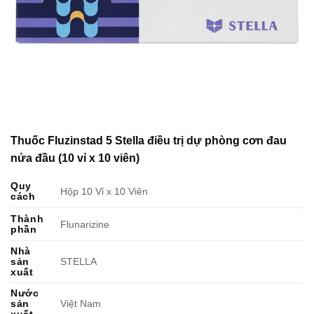
Thuốc Fluzinstad 5 Stella điều trị dự phòng cơn đau
nửa đầu (10 vỉ x 10 viên)
Quy
Hộp 10 Vỉ x 10 Viên
cách
Thành
Flunarizine
phần
Nhà
sản
STELLA
xuất
Nước
sản
Việt Nam
xuất