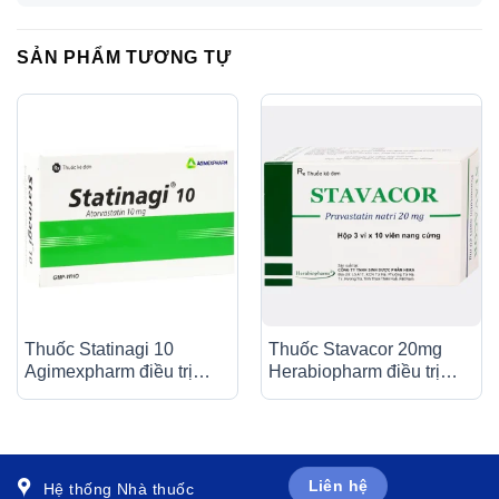
SẢN PHẨM TƯƠNG TỰ
Thuốc Statinagi 10
Thuốc Stavacor 20mg
Agimexpharm điều trị
Herabiopharm điều trị
tăng cholesterol máu,
tăng cholesterol máu (3 vỉ
giảm nguy cơ nhồi máu
x 10 viên)
cơ tim (6 vỉ x 10 viên)
Liên hệ
Hệ thống Nhà thuốc