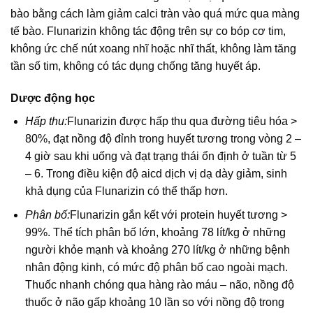
bào bằng cách làm giảm calci tràn vào quá mức qua màng
tế bào. Flunarizin không tác động trên sự co bóp cơ tim,
không ức chế nút xoang nhĩ hoặc nhĩ thất, không làm tăng
tần số tim, không có tác dụng chống tăng huyết áp.
Dược động học
Hấp thu:
Flunarizin được hấp thu qua đường tiêu hóa >
80%, đạt nồng độ đỉnh trong huyết tương trong vòng 2 –
4 giờ sau khi uống và đạt trạng thái ổn định ở tuần từ 5
– 6. Trong điều kiện độ aicd dịch vị dạ dày giảm, sinh
khả dụng của Flunarizin có thể thấp hơn.
Phân bố:
Flunarizin gắn kết với protein huyết tương >
99%. Thể tích phân bố lớn, khoảng 78 lít/kg ở những
người khỏe mạnh và khoảng 270 lít/kg ở những bệnh
nhân động kinh, có mức độ phân bố cao ngoài mạch.
Thuốc nhanh chóng qua hàng rào máu – não, nồng độ
thuốc ở não gấp khoảng 10 lần so với nồng độ trong