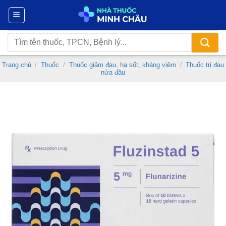
Chuyển
đến
nội
Tìm
dung
kiếm:
Trang chủ
/
Thuốc
/
Thuốc giảm đau, hạ sốt, kháng viêm
/
Thuốc trị đau
nửa đầu