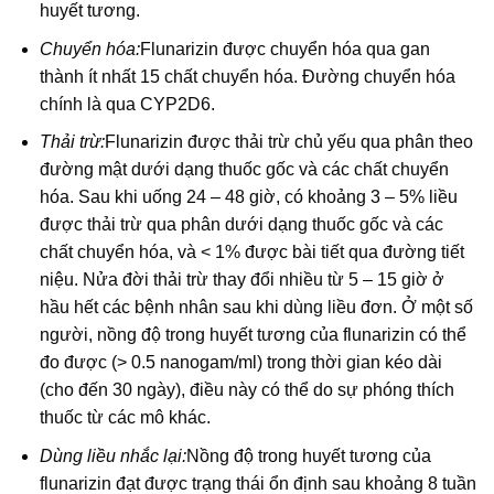
huyết tương.
Chuyển hóa:
Flunarizin được chuyển hóa qua gan
thành ít nhất 15 chất chuyển hóa. Đường chuyển hóa
chính là qua CYP2D6.
Thải trừ:
Flunarizin được thải trừ chủ yếu qua phân theo
đường mật dưới dạng thuốc gốc và các chất chuyển
hóa. Sau khi uống 24 – 48 giờ, có khoảng 3 – 5% liều
được thải trừ qua phân dưới dạng thuốc gốc và các
chất chuyển hóa, và < 1% được bài tiết qua đường tiết
niệu. Nửa đời thải trừ thay đổi nhiều từ 5 – 15 giờ ở
hầu hết các bệnh nhân sau khi dùng liều đơn. Ở một số
người, nồng độ trong huyết tương của flunarizin có thể
đo được (> 0.5 nanogam/ml) trong thời gian kéo dài
(cho đến 30 ngày), điều này có thể do sự phóng thích
thuốc từ các mô khác.
Dùng liều nhắc lại:
Nồng độ trong huyết tương của
flunarizin đạt được trạng thái ổn định sau khoảng 8 tuần