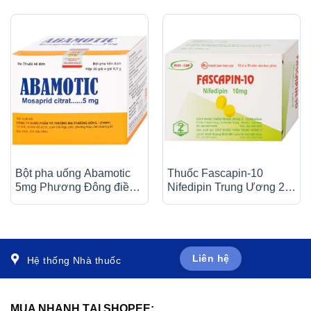
Bột pha uống Abamotic
Thuốc Fascapin-10
5mg Phương Đông điều
Nifedipin Trung Ương 2
trị các triệu chứng tiêu
dự phòng đau thắt ngực,
hóa, viêm dạ dày (30 gói
cao huyết áp (10 vỉ x 10
x 0,5g)
viên)
Liên hệ
Hệ thống Nhà thuốc
MUA NHANH TẠI SHOPEE: