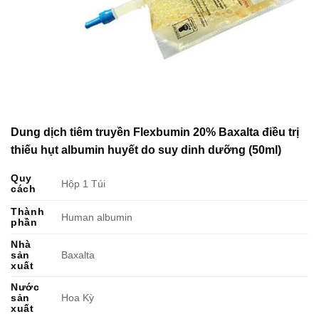
Dung dịch tiêm truyền Flexbumin 20% Baxalta điều trị
thiếu hụt albumin huyết do suy dinh dưỡng (50ml)
Quy
Hộp 1 Túi
cách
Thành
Human albumin
phần
Nhà
sản
Baxalta
xuất
Nước
sản
Hoa Kỳ
xuất