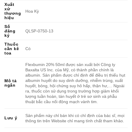
Xuất
xứ
Hoa Kỳ
thương
hiệu
Số
đăng
QLSP-0750-13
ký
Thuốc
cần kê
Có
toa
Flexbumin 20% 50ml được sản xuất bởi Công ty
Baxalta US Inc. của Mỹ, có thành phần chính là
albumin. Sản phẩm được chỉ định để điều trị thiếu hụt
albumin huyết do suy dinh dưỡng, nhiễm trùng, xuất
Mô tả
ngắn
huyết, bỏng, hội chứng suy hô hấp, thận hư,… Ngoài
ra, thuốc còn sử dụng trong trường hợp giảm khối
lượng tuần hoàn, tán huyết ở trẻ sơ sinh và phẫu
thuật bắc cầu nối động mạch vành tim.
Sản phẩm này chỉ bán khi có chỉ định của bác sĩ, mọi
Lưu ý
thông tin trên Website chỉ mang tính chất tham khảo.