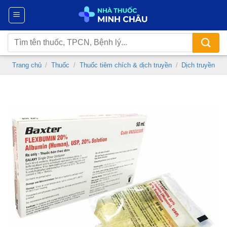
Chuyển
đến
nội
Tìm
dung
kiếm:
Trang chủ
/
Thuốc
/
Thuốc tiêm chích & dịch truyền
/
Dịch truyền