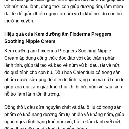
vết nứt mau lành, đồng thời còn giúp dưỡng ẩm, làm mềm
da, từ đó giảm thiểu nguy cơ núm vú bị khô nứt do con bú
thường xuyên.
Hiệu quả của Kem dưỡng ẩm Fixderma Preggers
Soothing Nipple Cream
Kem dưỡng ẩm Fixderma Preggers Soothing Nipple
Cream áp dụng công thức độc đáo với các thành phần
lành tính, giúp tái tạo và bảo vệ núm vú bị đau, rát và nứt
do quá trình cho con bú. Dầu hoa Calendula có trong sản
phẩm được sử dụng để điều trị tình trạng đau và nứt đầu ti,
giúp xoa dịu cảm giác khó chịu khi bị nứt núm vú sau sinh,
hỗ trợ làm lành tổn thương.
Đồng thời, dầu dừa nguyên chất và dầu ô liu có trong sản
phẩm có khả năng dưỡng ẩm tự nhiên và kháng nấm, giúp
ngăn ngừa tình trạng khô núm vú, hỗ trợ làm lành vết nứt,
đồng thời giữ cho da khỏi bị nhiễm trùng.