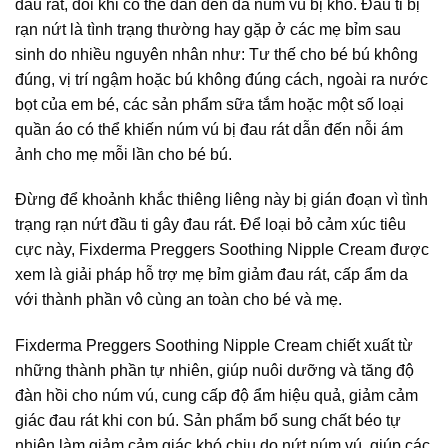
đau rát, đôi khi có thể dẫn đến da núm vú bị khô. Đầu ti bị
rạn nứt là tình trạng thường hay gặp ở các mẹ bỉm sau
sinh do nhiều nguyên nhân như: Tư thế cho bé bú không
đúng, vị trí ngậm hoặc bú không đúng cách, ngoài ra nước
bọt của em bé, các sản phẩm sữa tắm hoặc một số loại
quần áo có thể khiến núm vú bị đau rát dẫn đến nỗi ám
ảnh cho mẹ mỗi lần cho bé bú.
Đừng để khoảnh khắc thiêng liêng này bị gián đoạn vì tình
trạng rạn nứt đầu ti gây đau rát. Để loại bỏ cảm xúc tiêu
cực này, Fixderma Preggers Soothing Nipple Cream được
xem là giải pháp hỗ trợ mẹ bỉm giảm đau rát, cấp ẩm da
với thành phần vô cùng an toàn cho bé và mẹ.
Fixderma Preggers Soothing Nipple Cream chiết xuất từ
những thành phần tự nhiên, giúp nuôi dưỡng và tăng độ
đàn hồi cho núm vú, cung cấp độ ẩm hiệu quả, giảm cảm
giác đau rát khi con bú. Sản phẩm bổ sung chất béo tự
nhiên làm giảm cảm giác khó chịu do nứt núm vú, giúp các