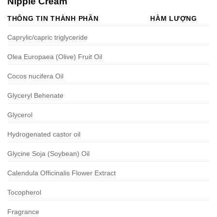
Nipple Cream
THÔNG TIN THÀNH PHẦN
HÀM LƯỢNG
Caprylic/capric triglyceride
Olea Europaea (Olive) Fruit Oil
Cocos nucifera Oil
Glyceryl Behenate
Glycerol
Hydrogenated castor oil
Glycine Soja (Soybean) Oil
Calendula Officinalis Flower Extract
Tocopherol
Fragrance