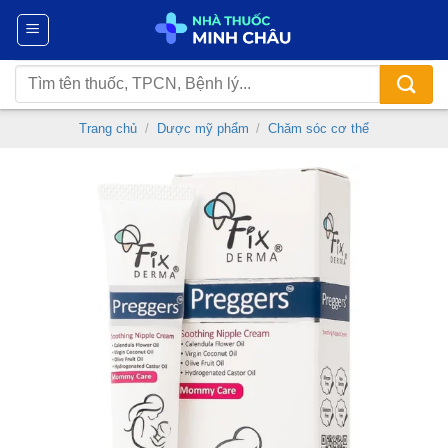
Chuyển
đến
nội
Tìm
dung
kiếm:
Trang chủ
/
Dược mỹ phẩm
/
Chăm sóc cơ thể