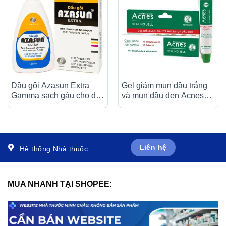
Dầu gội Azasun Extra
Gel giảm mụn đầu trắng
Gamma sạch gàu cho da
và mụn đầu đen Acnes
đầu hết ngứa (120ml)
Sealing Jell Rohto (18g)
Liên hệ
Hệ thống Nhà thuốc
MUA NHANH TẠI SHOPEE: