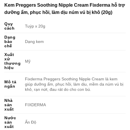
Kem Preggers Soothing Nipple Cream Fixderma hỗ trợ
dưỡng ẩm, phục hồi, làm dịu núm vú bị khô (20g)
Quy
Tuýp x 20g
cách
Dạng
bào
Dạng kem
chế
Xuất
xứ
Mỹ
thương
hiệu
Fixderma Preggers Soothing Nipple Cream là kem
Mô tả
giúp dưỡng ẩm, phục hồi, làm dịu, mềm da núm vú bị
ngắn
khô, rạn nứt, đau rát do cho con bú.
Nhà
sản
FIXDERMA
xuất
Nước
sản
Ấn Độ
xuất