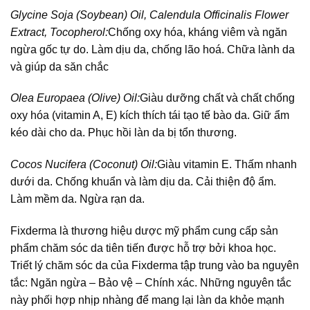
Glycine Soja (Soybean) Oil, Calendula Officinalis Flower
Extract, Tocopherol:
Chống oxy hóa, kháng viêm và ngăn
ngừa gốc tự do. Làm dịu da, chống lão hoá. Chữa lành da
và giúp da săn chắc
Olea Europaea (Olive) Oil:
Giàu dưỡng chất và chất chống
oxy hóa (vitamin A, E) kích thích tái tạo tế bào da. Giữ ẩm
kéo dài cho da. Phục hồi làn da bị tổn thương.
Cocos Nucifera (Coconut) Oil:
Giàu vitamin E. Thấm nhanh
dưới da. Chống khuẩn và làm dịu da. Cải thiện độ ẩm.
Làm mềm da. Ngừa rạn da.
Fixderma là thương hiệu dược mỹ phẩm cung cấp sản
phẩm chăm sóc da tiên tiến được hỗ trợ bởi khoa học.
Triết lý chăm sóc da của Fixderma tập trung vào ba nguyên
tắc: Ngăn ngừa – Bảo vệ – Chính xác. Những nguyên tắc
này phối hợp nhịp nhàng để mang lại làn da khỏe mạnh