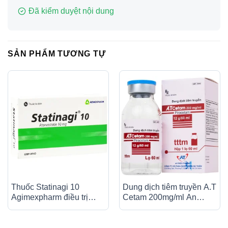
Đã kiểm duyệt nội dung
SẢN PHẨM TƯƠNG TỰ
Thuốc Statinagi 10
Dung dịch tiêm truyền A.T
Agimexpharm điều trị
Cetam 200mg/ml An
tăng cholesterol máu,
Thiên điều trị triệu chứng
giảm nguy cơ nhồi máu
của hội chứng tâm thần
cơ tim (6 vỉ x 10 viên)
(60ml)