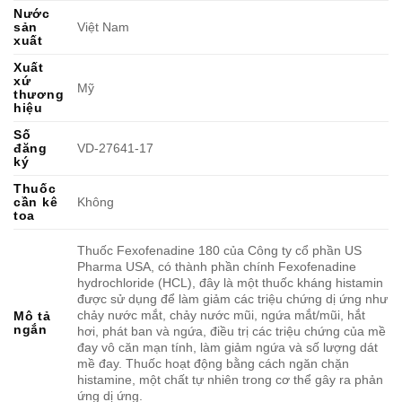
Nước
sản
Việt Nam
xuất
Xuất
xứ
Mỹ
thương
hiệu
Số
đăng
VD-27641-17
ký
Thuốc
cần kê
Không
toa
Thuốc Fexofenadine 180 của Công ty cổ phần US
Pharma USA, có thành phần chính Fexofenadine
hydrochloride (HCL), đây là một thuốc kháng histamin
được sử dụng để làm giảm các triệu chứng dị ứng như
chảy nước mắt, chảy nước mũi, ngứa mắt/mũi, hắt
Mô tả
ngắn
hơi, phát ban và ngứa, điều trị các triệu chứng của mề
đay vô căn mạn tính, làm giảm ngứa và số lượng dát
mề đay. Thuốc hoạt động bằng cách ngăn chặn
histamine, một chất tự nhiên trong cơ thể gây ra phản
ứng dị ứng.