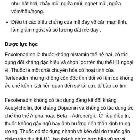
như hắt hơi, chảy mũi ngứa mũi, nghẹt mũi, ngứa
vòm/hầu/họng.
Điều trị các triệu chứng của mề đay vô căn mạn tính,
làm giảm ngứa và số lượng dát mề đay .
Dược lực học
Fexofenadine là thuốc kháng histamin thế hệ hai, có tác
dụng đối kháng đặc hiệu và chọn lọc trên thụ thể H1 ngoại
vi. Thuốc là một chất chuyển hóa có hoạt tính của
Terfenadin nhưng không còn độc tính đối với tim do không
ức chế kênh kali liên quan đến sự tái cực tế bào cơ tim.
Fexofenadin không có tác dụng đáng kể đối kháng
Acetylcholin, đối kháng Dopamin và không có tác dụng ức
chế thụ thể Alpha hoặc Beta – Adrenergic. Ở liều điều trị,
thuốc không gây ngủ hay ảnh hưởng đến thần kinh trung
ương. Thuốc có tác dụng nhanh và kéo dài do thuốc gắn
chậm vào thụ thể H1, tạo thành phức hợp bền vững và