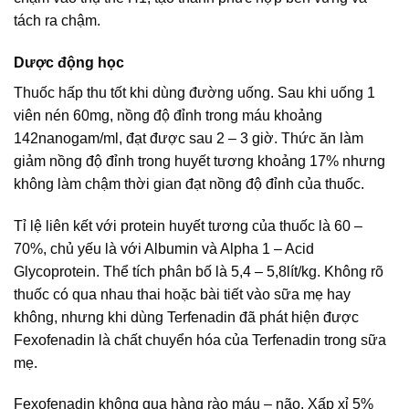
tách ra chậm.
Dược động học
Thuốc hấp thu tốt khi dùng đường uống. Sau khi uống 1
viên nén 60mg, nồng độ đỉnh trong máu khoảng
142nanogam/ml, đạt được sau 2 – 3 giờ. Thức ăn làm
giảm nồng độ đỉnh trong huyết tương khoảng 17% nhưng
không làm chậm thời gian đạt nồng độ đỉnh của thuốc.
Tỉ lệ liên kết với protein huyết tương của thuốc là 60 –
70%, chủ yếu là với Albumin và Alpha 1 – Acid
Glycoprotein. Thể tích phân bố là 5,4 – 5,8lít/kg. Không rõ
thuốc có qua nhau thai hoặc bài tiết vào sữa mẹ hay
không, nhưng khi dùng Terfenadin đã phát hiện được
Fexofenadin là chất chuyển hóa của Terfenadin trong sữa
mẹ.
Fexofenadin không qua hàng rào máu – não. Xấp xỉ 5%