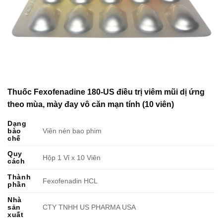
Thuốc Fexofenadine 180-US điều trị viêm mũi dị ứng
theo mùa, mày đay vô căn mạn tính (10 viên)
Dạng
bào
Viên nén bao phim
chế
Quy
Hộp 1 Vỉ x 10 Viên
cách
Thành
Fexofenadin HCL
phần
Nhà
sản
CTY TNHH US PHARMA USA
xuất