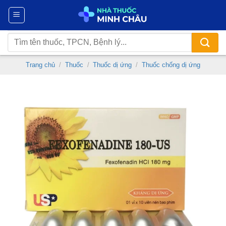
Chuyển
đến
nội
Tìm
dung
kiếm:
Trang chủ
/
Thuốc
/
Thuốc dị ứng
/
Thuốc chống dị ứng