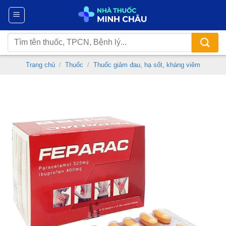
Chuyển
đến
nội
Tìm
dung
kiếm:
Trang chủ
/
Thuốc
/
Thuốc giảm đau, hạ sốt, kháng viêm