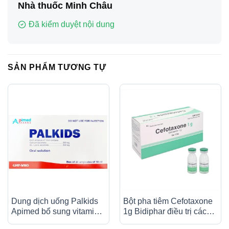
Nhà thuốc Minh Châu
Đã kiểm duyệt nội dung
SẢN PHẨM TƯƠNG TỰ
Dung dịch uống Palkids
Bột pha tiêm Cefotaxone
Apimed bổ sung vitamin,
1g Bidiphar điều trị các
canxi, điều trị suy nhược
bệnh nhiễm khuẩn nặng