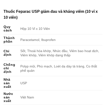
Thuốc Feparac USP giảm đau và kháng viêm (10 vỉ x
10 viên)
Quy
Hộp 10 Vỉ x 10 Viên
cách
Thành
Paracetamol, Ibuprofen
phần
Sốt, Thoái hóa khớp, Nhức đầu, Viêm bao hoạt dịch,
Chỉ
định
Viêm khớp, Viêm khớp dạng thấp
Chống
Polyp mũi, Phù mạch, Loét dạ dày tá tràng, Co thắt
chỉ
phế quản
định
Nhà
sản
USP
xuất
Nước
sản
Việt Nam
xuất