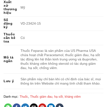
Xuất
xứ
Mỹ
thương
hiệu
Số
đăng
VD-23424-15
ký
Thuốc
cần kê
Có
toa
Thuốc Feparac là sản phẩm của US Pharma USA
chứa hoạt chất Paracetamol, thuốc giảm đau, hạ sốt
Mô tả
tác động lên hệ thần kinh trung ương và ibuprofen,
ngắn
thuốc kháng viêm không steroid có tác dụng giảm
đau, hạ sốt, chống viêm.
Sản phẩm này chỉ bán khi có chỉ định của bác sĩ, mọi
Lưu ý
thông tin trên Website chỉ mang tính chất tham khảo.
Danh mục:
Thuốc
,
Thuốc giảm đau, hạ sốt, kháng viêm