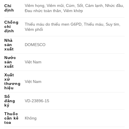
Viêm họng, Viêm mũi, Cúm, Sốt, Cảm lạnh, Nhức đầu,
Chỉ
định
Đau nhức toàn thân, Viêm khớp
Chống
Thiếu máu do thiếu men G6PD, Thiếu máu, Suy tim,
chỉ
Viêm phổi
định
Nhà
sản
DOMESCO
xuất
Nước
sản
Việt Nam
xuất
Xuất
xứ
Việt Nam
thương
hiệu
Số
đăng
VD-23896-15
ký
Thuốc
cần kê
Không
toa