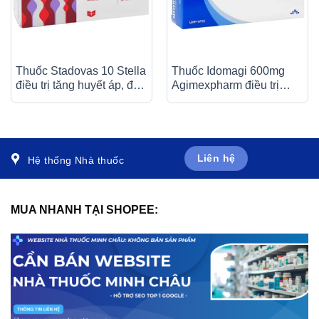
Thuốc Stadovas 10 Stella
Thuốc Idomagi 600mg
điều trị tăng huyết áp, đau
Agimexpharm điều trị
thắt ngực ổn định mạn
nhiễm trùng do
tính (3 vỉ x 10 viên)
Enterococcus faecum (3
vỉ x 10 viên)
Liên hệ
Hệ thống Nhà thuốc
MUA NHANH TẠI SHOPEE: