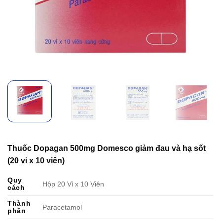
Thuốc Dopagan 500mg Domesco giảm đau và hạ sốt
(20 vỉ x 10 viên)
Quy
Hộp 20 Vỉ x 10 Viên
cách
Thành
Paracetamol
phần