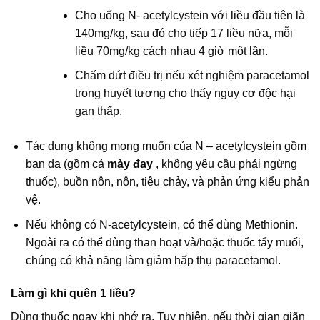
Cho uống N- acetylcystein với liều đầu tiên là
140mg/kg, sau đó cho tiếp 17 liều nữa, mỗi
liều 70mg/kg cách nhau 4 giờ một lần.
Chấm dứt điều trị nếu xét nghiệm paracetamol
trong huyết tương cho thấy nguy cơ độc hại
gan thấp.
Tác dụng không mong muốn của N – acetylcystein gồm
ban da (gồm cả
mày đay
, không yêu cầu phải ngừng
thuốc), buồn nôn, nôn, tiêu chảy, và phản ứng kiểu phản
vệ.
Nếu không có N-acetylcystein, có thể dùng Methionin.
Ngoài ra có thể dùng than hoạt và/hoặc thuốc tẩy muối,
chúng có khả năng làm giảm hấp thụ paracetamol.
Làm gì khi quên 1 liều?
Dùng thuốc ngay khi nhớ ra. Tuy nhiên, nếu thời gian giãn