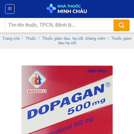
Chuyển
đến
nội
Tìm
dung
kiếm:
Trang chủ
/
Thuốc
/
Thuốc giảm đau, hạ sốt, kháng viêm
/
Thuốc giảm
đau hạ sốt