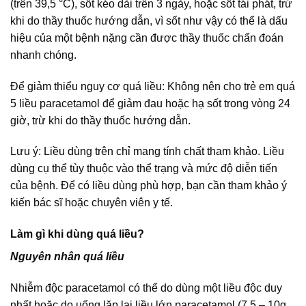
(trên 39,5 °C), sốt kéo dài trên 3 ngày, hoặc sốt tái phát, trừ
khi do thầy thuốc hướng dẫn, vì sốt như vậy có thể là dấu
hiệu của một bệnh nặng cần được thầy thuốc chẩn đoán
nhanh chóng.
Để giảm thiểu nguy cơ quá liều: Không nên cho trẻ em quá
5 liều paracetamol để giảm đau hoặc hạ sốt trong vòng 24
giờ, trừ khi do thầy thuốc hướng dẫn.
Lưu ý: Liều dùng trên chỉ mang tính chất tham khảo. Liều
dùng cụ thể tùy thuộc vào thể trạng và mức độ diễn tiến
của bệnh. Để có liều dùng phù hợp, bạn cần tham khảo ý
kiến bác sĩ hoặc chuyên viên y tế.
Làm gì khi dùng quá liều?
Nguyên nhân quá liều
Nhiễm độc paracetamol có thể do dùng một liều độc duy
nhất hoặc do uống lặp lại liều lớn paracetamol (7,5 – 10g