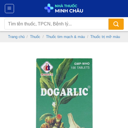
Chuyển
đến
nội
Tìm
dung
kiếm:
Trang chủ
/
Thuốc
/
Thuốc tim mạch & máu
/
Thuốc trị mỡ máu