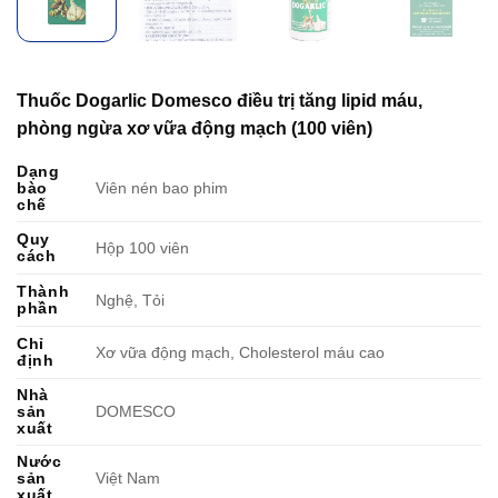
Thuốc Dogarlic Domesco điều trị tăng lipid máu,
phòng ngừa xơ vữa động mạch (100 viên)
Dạng
bào
Viên nén bao phim
chế
Quy
Hộp 100 viên
cách
Thành
Nghệ, Tỏi
phần
Chỉ
Xơ vữa động mạch, Cholesterol máu cao
định
Nhà
sản
DOMESCO
xuất
Nước
sản
Việt Nam
xuất