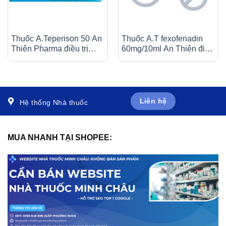
Thuốc A.Teperison 50 An
Thuốc A.T fexofenadin
Thiên Pharma điều trị
60mg/10ml An Thiên điều
thoái hóa cột sống cổ,
trị triệu chứng viêm mũi dị
bệnh mạch máu não (3 vỉ
ứng theo mùa (30 ống x
x 10 viên)
10ml)
Liên hệ
Hệ thống Nhà thuốc
MUA NHANH TẠI SHOPEE: