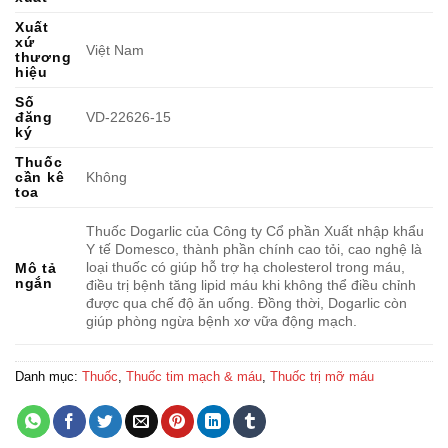
Xuất
xứ
Việt Nam
thương
hiệu
Số
đăng
VD-22626-15
ký
Thuốc
cần kê
Không
toa
Thuốc Dogarlic của Công ty Cổ phần Xuất nhập khẩu
Y tế Domesco, thành phần chính cao tỏi, cao nghệ là
loại thuốc có giúp hỗ trợ hạ cholesterol trong máu,
Mô tả
ngắn
điều trị bệnh tăng lipid máu khi không thể điều chỉnh
được qua chế độ ăn uống. Đồng thời, Dogarlic còn
giúp phòng ngừa bệnh xơ vữa động mạch.
Danh mục:
Thuốc
,
Thuốc tim mạch & máu
,
Thuốc trị mỡ máu