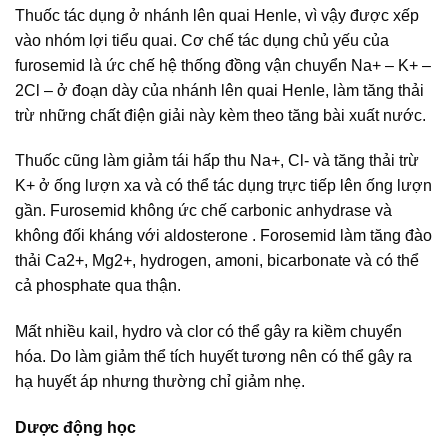
Thuốc tác dụng ở nhánh lên quai Henle, vì vậy được xếp
vào nhóm lợi tiểu quai. Cơ chế tác dụng chủ yếu của
furosemid là ức chế hệ thống đồng vận chuyển Na+ – K+ –
2Cl – ở đoạn dày của nhánh lên quai Henle, làm tăng thải
trừ những chất điện giải này kèm theo tăng bài xuất nước.
Thuốc cũng làm giảm tái hấp thu Na+, Cl- và tăng thải trừ
K+ ở ống lượn xa và có thể tác dụng trực tiếp lên ống lượn
gần. Furosemid không ức chế carbonic anhydrase và
không đối kháng với aldosterone . Forosemid làm tăng đào
thải Ca2+, Mg2+, hydrogen, amoni, bicarbonate và có thể
cả phosphate qua thận.
Mất nhiều kail, hydro và clor có thể gây ra kiềm chuyển
hóa. Do làm giảm thể tích huyết tương nên có thể gây ra
hạ huyết áp nhưng thường chỉ giảm nhẹ.
Dược động học