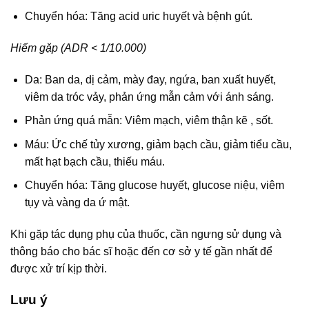
Chuyển hóa: Tăng acid uric huyết và bệnh gút.
Hiếm gặp (ADR < 1/10.000)
Da: Ban da, dị cảm, mày đay, ngứa, ban xuất huyết,
viêm da tróc vảy, phản ứng mẫn cảm với ánh sáng.
Phản ứng quá mẫn: Viêm mạch, viêm thận kẽ , sốt.
Máu: Ức chế tủy xương, giảm bạch cầu, giảm tiểu cầu,
mất hạt bạch cầu, thiếu máu.
Chuyển hóa: Tăng glucose huyết, glucose niệu, viêm
tụy và vàng da ứ mật.
Khi gặp tác dụng phụ của thuốc, cần ngưng sử dụng và
thông báo cho bác sĩ hoặc đến cơ sở y tế gần nhất để
được xử trí kịp thời.
Lưu ý