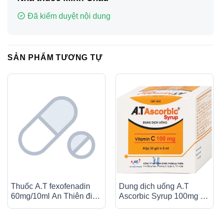
Đã kiểm duyệt nội dung
SẢN PHẨM TƯƠNG TỰ
Thuốc A.T fexofenadin
Dung dịch uống A.T
60mg/10ml An Thiên điều
Ascorbic Syrup 100mg bổ
trị triệu chứng viêm mũi dị
sung vitamin C, điều trị
ứng theo mùa (30 ống x
bệnh scorbut (30 gói x