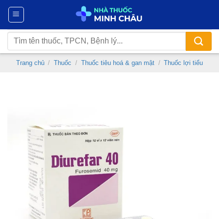
Chuyển
đến
nội
Tìm
dung
kiếm:
Trang chủ
/
Thuốc
/
Thuốc tiêu hoá & gan mật
/
Thuốc lợi tiểu