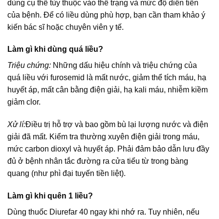
dùng cụ thể tùy thuộc vào thể trạng và mức độ diễn tiến
của bệnh. Để có liều dùng phù hợp, bạn cần tham khảo ý
kiến bác sĩ hoặc chuyên viên y tế.
Làm gì khi dùng quá liều?
Triệu chứng:
Những dấu hiệu chính và triệu chứng của
quá liều với furosemid là mất nước, giảm thể tích máu, hạ
huyết áp, mất cân bằng điện giải, hạ kali máu, nhiễm kiềm
giảm clor.
Xử lí:
Điều trị hỗ trợ và bao gồm bù lại lượng nước và điện
giải đã mất. Kiểm tra thường xuyên điện giải trong máu,
mức carbon dioxyl và huyết áp. Phải đảm bảo dẫn lưu đầy
đủ ở bệnh nhân tắc đường ra cửa tiểu từ trong bàng
quang (như phì đại tuyến tiền liệt).
Làm gì khi quên 1 liều?
Dùng thuốc Diurefar 40 ngay khi nhớ ra. Tuy nhiên, nếu