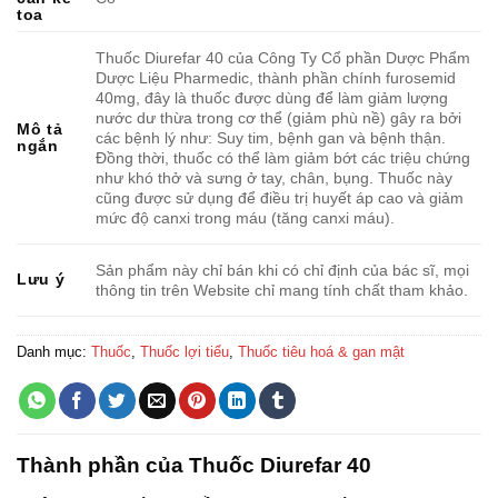
toa
Thuốc Diurefar 40 của Công Ty Cổ phần Dược Phẩm
Dược Liệu Pharmedic, thành phần chính furosemid
40mg, đây là thuốc được dùng để làm giảm lượng
nước dư thừa trong cơ thể (giảm phù nề) gây ra bởi
Mô tả
các bệnh lý như: Suy tim, bệnh gan và bệnh thận.
ngắn
Đồng thời, thuốc có thể làm giảm bớt các triệu chứng
như khó thở và sưng ở tay, chân, bụng. Thuốc này
cũng được sử dụng để điều trị huyết áp cao và giảm
mức độ canxi trong máu (tăng canxi máu).
Sản phẩm này chỉ bán khi có chỉ định của bác sĩ, mọi
Lưu ý
thông tin trên Website chỉ mang tính chất tham khảo.
Danh mục:
Thuốc
,
Thuốc lợi tiểu
,
Thuốc tiêu hoá & gan mật
Thành phần của Thuốc Diurefar 40