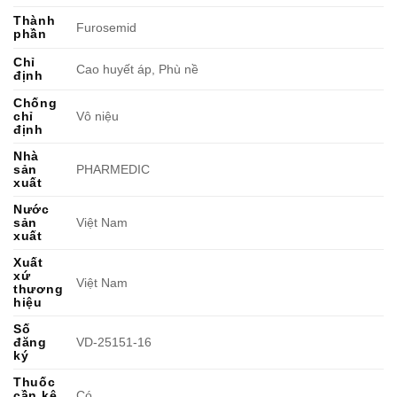
Thành
Furosemid
phần
Chỉ
Cao huyết áp, Phù nề
định
Chống
chỉ
Vô niệu
định
Nhà
sản
PHARMEDIC
xuất
Nước
sản
Việt Nam
xuất
Xuất
xứ
Việt Nam
thương
hiệu
Số
đăng
VD-25151-16
ký
Thuốc
cần kê
Có