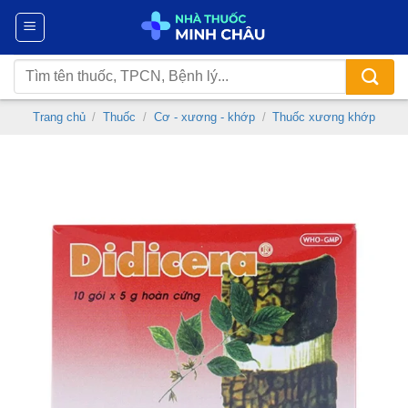
Chuyển
đến
nội
Tìm
dung
kiếm:
Trang chủ
/
Thuốc
/
Cơ - xương - khớp
/
Thuốc xương khớp