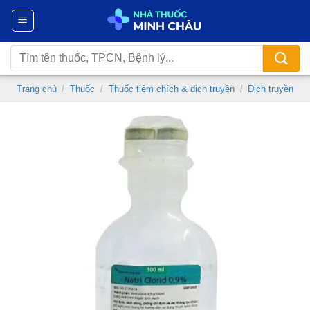
Chuyển
đến
nội
Tìm
dung
kiếm:
Trang chủ
/
Thuốc
/
Thuốc tiêm chích & dịch truyền
/
Dịch truyền