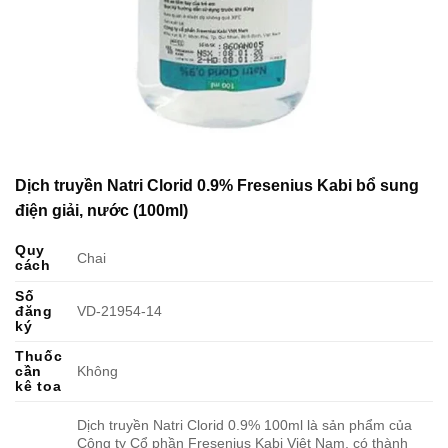
Dịch truyền Natri Clorid 0.9% Fresenius Kabi bổ sung
điện giải, nước (100ml)
Quy
Chai
cách
Số
đăng
VD-21954-14
ký
Thuốc
cần
Không
kê toa
Dịch truyền Natri Clorid 0.9% 100ml là sản phẩm của
Công ty Cổ phần Fresenius Kabi Việt Nam, có thành