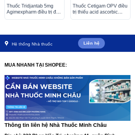
Thuốc Tridjantab 5mg
Thuốc Cetigam OPV điều
Agimexpharm điều trị đái
trị thiếu acid ascorbic
tháo đường típ 2 (3 vỉ x
(bệnh Scorbut), tăng
10 viên)
cường sức đề kháng cho
cơ thể (20 ống x 10ml)
Liên hệ
Hệ thống Nhà thuốc
MUA NHANH TẠI SHOPEE:
Thông tin liên hệ Nhà Thuốc Minh Châu