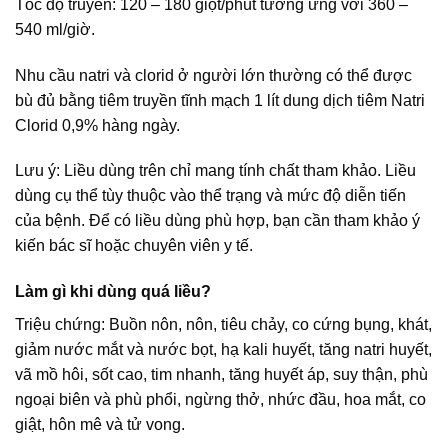
Tốc độ truyền: 120 – 180 giọt/phút tương ứng với 360 –
540 ml/giờ.
Nhu cầu natri và clorid ở người lớn thường có thể được
bù đủ bằng tiêm truyền tĩnh mạch 1 lít dung dịch tiêm Natri
Clorid 0,9% hàng ngày.
Lưu ý: Liều dùng trên chỉ mang tính chất tham khảo. Liều
dùng cụ thể tùy thuộc vào thể trạng và mức độ diễn tiến
của bệnh. Để có liều dùng phù hợp, bạn cần tham khảo ý
kiến bác sĩ hoặc chuyên viên y tế.
Làm gì khi dùng quá liều?
Triệu chứng: Buồn nôn, nôn, tiêu chảy, co cứng bụng, khát,
giảm nước mắt và nước bọt, hạ kali huyết, tăng natri huyết,
vã mồ hôi, sốt cao, tim nhanh, tăng huyết áp, suy thận, phù
ngoại biên và phù phổi, ngừng thở, nhức đầu, hoa mắt, co
giật, hôn mê và tử vong.