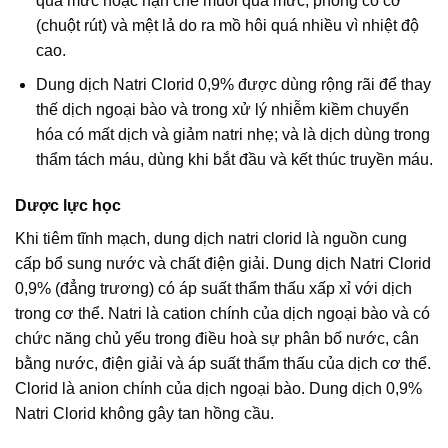
quá mức hoặc hạn chế muối quá mức, phòng co cơ
(chuột rút) và mệt lả do ra mồ hôi quá nhiều vì nhiệt độ
cao.
Dung dịch Natri Clorid 0,9% được dùng rộng rãi để thay
thế dịch ngoại bào và trong xử lý nhiễm kiềm chuyển
hóa có mất dịch và giảm natri nhẹ; và là dịch dùng trong
thẩm tách máu, dùng khi bắt đầu và kết thúc truyền máu.
Dược lực học
Khi tiêm tĩnh mạch, dung dịch natri clorid là nguồn cung
cấp bổ sung nước và chất điện giải. Dung dịch Natri Clorid
0,9% (đẳng trương) có áp suất thẩm thấu xấp xỉ với dịch
trong cơ thể. Natri là cation chính của dịch ngoại bào và có
chức năng chủ yếu trong điều hoà sự phân bố nước, cân
bằng nước, điện giải và áp suất thẩm thấu của dịch cơ thể.
Clorid là anion chính của dịch ngoại bào. Dung dịch 0,9%
Natri Clorid không gây tan hồng cầu.